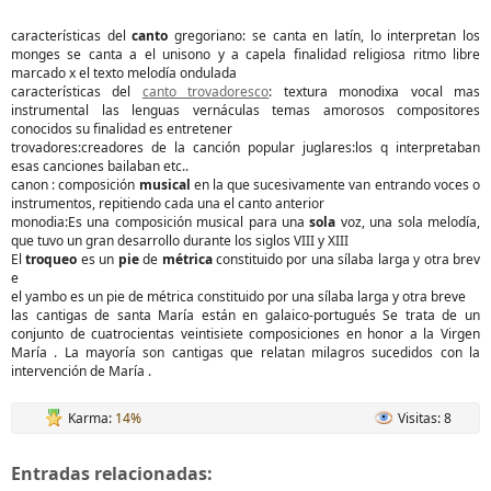
características del
canto
gregoriano: se canta en latín, lo interpretan los
monges se canta a el unisono y a capela finalidad religiosa ritmo libre
marcado x el texto melodía ondulada
características del
canto trovadoresco
: textura monodixa vocal mas
instrumental las lenguas vernáculas temas amorosos compositores
conocidos su finalidad es entretener
trovadores:creadores de la canción popular juglares:los q interpretaban
esas canciones bailaban etc..
canon : composición
musical
en la que sucesivamente van entrando voces o
instrumentos, repitiendo cada una el canto anterior
monodia:Es una composición musical para una
sola
voz, una sola melodía,
que tuvo un gran desarrollo durante los siglos VIII y XIII
El
troqueo
es un
pie
de
métrica
constituido por una sílaba larga y otra brev
e
el yambo es un pie de métrica constituido por una sílaba larga y otra breve
las cantigas de santa María están en galaico-portugués Se trata de un
conjunto de cuatrocientas veintisiete composiciones en honor a la Virgen
María . La mayoría son cantigas que relatan milagros sucedidos con la
intervención de María .
Karma:
14%
Visitas: 8
Entradas relacionadas: