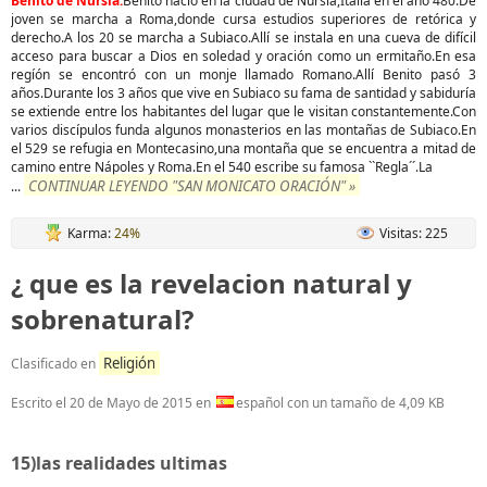
Benito de Nursia.
Benito nacíó en la ciudad de Nursia,Italia en el año 480.De
joven se marcha a Roma,donde cursa estudios superiores de retórica y
derecho.A los 20 se marcha a Subiaco.Allí se instala en una cueva de difícil
acceso para buscar a Dios en soledad y oración como un ermitaño.En esa
regíón se encontró con un monje llamado Romano.Allí Benito pasó 3
años.Durante los 3 años que vive en Subiaco su fama de santidad y sabiduría
se extiende entre los habitantes del lugar que le visitan constantemente.Con
varios discípulos funda algunos monasterios en las montañas de Subiaco.En
el 529 se refugia en Montecasino,una montaña que se encuentra a mitad de
camino entre Nápoles y Roma.En el 540 escribe su famosa ``Regla´´.La
CONTINUAR LEYENDO "SAN MONICATO ORACIÓN" »
...
Karma:
24%
Visitas: 225
¿ que es la revelacion natural y
sobrenatural?
Religión
Clasificado en
Escrito el
20 de Mayo de 2015
en
español con un tamaño de 4,09 KB
15)las realidades ultimas