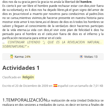
dios nos da su gracia,pero la gracia no anula la libertad del
hombre
.
Es cierto k por ser libre el hombre puede rechazar estar con dios,vivir fuera
de su voluntad,y es k dios nos ha dejado libres,pk el gran signo del amor de
dios es Jesucristo:el a muerto por nosotros para conducirnos al padre.Dios
no se cansa,mientras vivimos,de hacerse presente en nuestra historia para
mostrar este amor k nos tiene,asi el deseo de dios es k todos los hombres se
salven y lleguen al conocimiento de la verdad,es decir hacernos participes
de la vida eterna.La vida con dios,el vivir este plan de felicidad k dios ha
pensado para el hombre es el cielo,vivir fuera de dios es el infierno y la
purificación necesaria para entrar en el cielo
CONTINUAR LEYENDO "¿ QUE ES LA REVELACION NATURAL Y
...
SOBRENATURAL?" »
Karma:
24%
Visitas: 13
Actividades 1
Religión
Clasificado en
Escrito el
20 de Diciembre de 2009
en
español con un tamaño de 7,01 KB
1.TEMPORALIZACIÓN
La realización de esta Unidad Didáctica se
realizara en dos sesiones a mediados de curso, es decir en torno a finales de