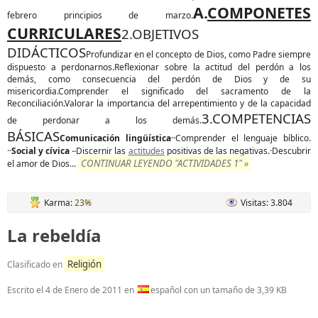
A.
COMPONETES
febrero principios de marzo.
CURRICULARES
2.OBJETIVOS
DIDÁCTICOS
Profundizar en el concepto de Dios, como Padre siempre
dispuesto a perdonarnos.
Reflexionar sobre la actitud del perdón a los
demás, como consecuencia del perdón de Dios y de su
misericordia.
Comprender el significado del sacramento de la
Reconciliación.
Valorar la importancia del arrepentimiento y de la capacidad
3.COMPETENCIAS
de perdonar a los demás.
BÁSICAS
Comunicación lingüística
··Comprender el lenguaje bíblico.
··
Social y cívica ··
Discernir las
actitudes
positivas de las negativas.·Descubrir
CONTINUAR LEYENDO "ACTIVIDADES 1" »
el amor de Dios...
Karma:
23%
Visitas: 3.804
La rebeldía
Religión
Clasificado en
Escrito el
4 de Enero de 2011
en
español con un tamaño de 3,39 KB