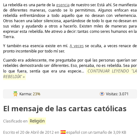
La
rebeldía es una parte de la
esencia
de nuestro ser. Está ahí. Se manifiesta
de diferentes maneras, cuando se lo permitimos. Algunos enfocan esa
rebeldía enfrentándose a todo aquello que no desean con vehemencia.
Otros hacen una labor silenciosa, apartándose de todo lo que no desean en
sus vidas y ayudando a otros a hacerlo. Existen miles de maneras para
expresar esta rebeldía. Me atrevo a decir: tantas como seres humanos en la
Tierra.
Y también esa esencia existe en mí.
A veces
se oculta, a veces renace de
pronto incontenible por todo mí ser.
Cuando era adolescente, me preguntaba por qué las personas querían ser
rebeldes demostrando ser diferentes. Eso, pensaba, no es rebeldía. Sea por
CONTINUAR LEYENDO "LA
lo que fuera, sentía que era una especie
...
REBELDÍA" »
Karma:
23%
Visitas: 3.071
El mensaje de las cartas católicas
Religión
Clasificado en
Escrito el
20 de Abril de 2012
en
español con un tamaño de 3,09 KB