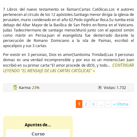
7 Libros del nuevo testamento se llaman:Cartas Católicas.Los 4 autores
pertenecen al círculo de los 12 apóstoles.Santiago menor dirigia la iglesia de
Jerusalen, murio condenado en el año 62.Pedo significar Roca.Su tumba está
debajo del Altar Mayor de la Basílica de San Pedro en Roma en el Vaticano.
Judas Tadeo:Hermano de santiago menor.Murió junto con el apostol simón
como mártir en Persia.Juan el evangelista fue desterrado durante la
persecución de Romano Domiciano a la isla de Paimas, escribió el
apocalipsis y sus 3 cartas.
Por existir en 3 personas, Dios es amor(Santisima Trinidad).Las 3 personas
divinas es una verdad incomprensible y por eso es un misterio.San Juan
CONTINUAR
escribió en su primar carta:"El amor procede de dIOS, y todo...
LEYENDO "EL MENSAJE DE LAS CARTAS CATÓLICAS" »
Karma:
23%
Visitas: 1.732
1
2
3
…
›
» Última
Apuntes de...
Curso