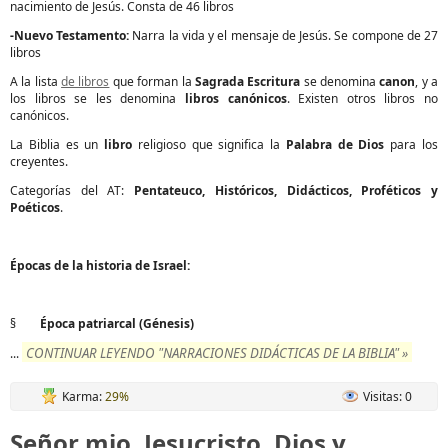
nacimiento de Jesús. Consta de 46 libros
-Nuevo Testamento:
Narra la vida y el mensaje de Jesús. Se compone de 27
libros
A la lista
de libros
que forman la
Sagrada Escritura
se denomina
canon
, y a
los libros se les denomina
libros canónicos
. Existen otros libros no
canónicos.
La Biblia es un
libro
religioso que significa la
Palabra de Dios
para los
creyentes.
Categorías del AT:
Pentateuco, Históricos, Didácticos, Proféticos y
Poéticos
.
Épocas de la historia de Israel:
§
Época patriarcal (Génesis)
CONTINUAR LEYENDO "NARRACIONES DIDÁCTICAS DE LA BIBLIA" »
...
Karma:
29%
Visitas: 0
Señor mio, Jesucristo, Dios y