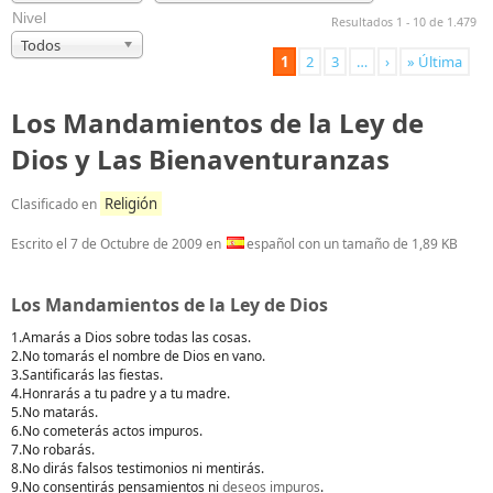
Nivel
Resultados 1 - 10 de 1.479
Todos
1
2
3
…
›
» Última
Los Mandamientos de la Ley de
Dios y Las Bienaventuranzas
Religión
Clasificado en
Escrito el
7 de Octubre de 2009
en
español con un tamaño de 1,89 KB
Los Mandamientos de la Ley de Dios
1.Amarás a Dios sobre todas las cosas.
2.No tomarás el nombre de Dios en vano.
3.Santificarás las fiestas.
4.Honrarás a tu padre y a tu madre.
5.No matarás.
6.No cometerás actos impuros.
7.No robarás.
8.No dirás falsos testimonios ni mentirás.
9.No consentirás pensamientos ni
deseos impuros
.