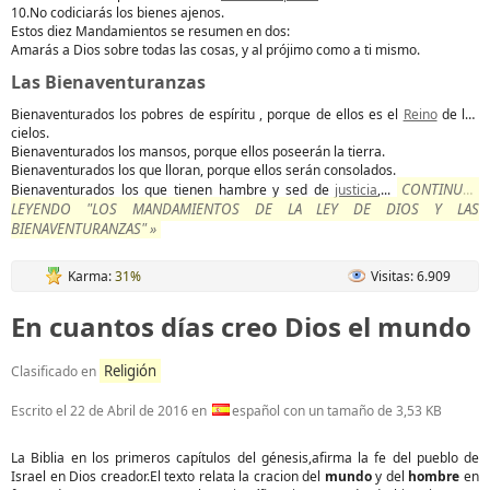
10.No codiciarás los bienes ajenos.
Estos diez Mandamientos se resumen en dos:
Amarás a Dios sobre todas las cosas, y al prójimo como a ti mismo.
Las Bienaventuranzas
Bienaventurados los pobres de espíritu , porque de ellos es el
Reino
de los
cielos.
Bienaventurados los mansos, porque ellos poseerán la tierra.
Bienaventurados los que lloran, porque ellos serán consolados.
CONTINUAR
Bienaventurados los que tienen hambre y sed de
justicia
,...
LEYENDO "LOS MANDAMIENTOS DE LA LEY DE DIOS Y LAS
BIENAVENTURANZAS" »
Karma:
31%
Visitas: 6.909
En cuantos días creo Dios el mundo
Religión
Clasificado en
Escrito el
22 de Abril de 2016
en
español con un tamaño de 3,53 KB
La Biblia en los primeros capítulos del génesis,afirma la fe del pueblo de
Israel en Dios creador.El texto relata la cracion del
mundo
y del
hombre
en