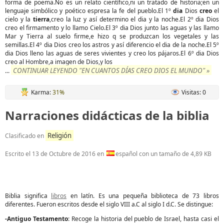
forma de poema.No es un relato científico,ni un tratado de historia;en un
lenguaje simbólico y poético espresa la fe del pueblo.El 1º
dia
Dios
creo
el
cielo y la
tierra
,creo la luz y así determino el dia y la noche.El 2º dia Dios
creo el firmamento y lo llamo Cielo.El 3º dia Dios junto las aguas y las llamo
Mar y Tierra al suelo firme,e hizo q se produzcan los vegetales y las
semillas.El 4º dia Dios creo los astros y así diferencio el dia de la noche.El 5º
dia Dios lleno las aguas de seres vivientes y creo los pájaros.El 6º dia Dios
creo al Hombre,a imagen de Dios,y los
CONTINUAR LEYENDO "EN CUANTOS DÍAS CREO DIOS EL MUNDO" »
...
Karma:
31%
Visitas: 0
Narraciones didácticas de la biblia
Religión
Clasificado en
Escrito el
13 de Octubre de 2016
en
español con un tamaño de 4,89 KB
Biblia significa
libros
en latín. Es una pequeña biblioteca de 73 libros
diferentes. Fueron escritos desde el siglo VIII a.C al siglo I d.C. Se distingue:
-Antiguo Testamento
: Recoge la historia del pueblo de Israel, hasta casi el