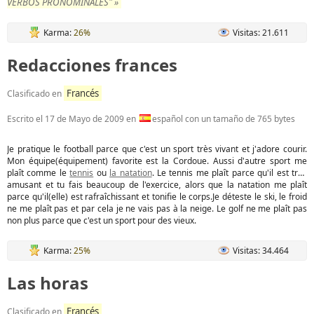
VERBOS PRONOMINALES" »
Karma:
26%
Visitas: 21.611
Redacciones frances
Francés
Clasificado en
Escrito el
17 de Mayo de 2009
en
español con un tamaño de 765 bytes
Je pratique le football parce que c'est un sport très vivant et j'adore courir.
Mon équipe(équipement) favorite est la Cordoue. Aussi d'autre sport me
plaît comme le
tennis
ou
la natation
. Le tennis me plaît parce qu'il est très
amusant et tu fais beaucoup de l'exercice, alors que la natation me plaît
parce qu'il(elle) est rafraîchissant et tonifie le corps.Je déteste le ski, le froid
ne me plaît pas et par cela je ne vais pas à la neige. Le golf ne me plaît pas
non plus parce que c'est un sport pour des vieux.
Karma:
25%
Visitas: 34.464
Las horas
Francés
Clasificado en