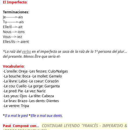
El Imperfecto
:
Terminaciones
:
Je-------->-ais
Tu-------->-ais
Elle/il--->-ait
Nous--->-ions
Vous--->-iez
Elles/ils-->-aient
*La raíz del
verbo
en el imperfecto se saca de la raíz de la 1ª persona del plural
del presente. Menos Être que sería et-
Vocabulario
:
-L´oreille: Oreja -Les fesses: Culo/Nalgas
-La bouche: Boca -Le mollet: Gemelo
-La lèvre: Labio -Le coeur: Corazón
-Le cou: Cuello -La gorge: Garganta
-Le pred: Pie -Le vez: Nariz
-Les yeus: Ojos -La tête: Cabeza
-Le bras: Brazo -Les dents: Dientes
-Le ventre: Tripa
*
Il a mal le pied
*
Elle a mal aux dents
.
CONTINUAR LEYENDO "FRANCÉS - IMPERATIVO &
Pasé Composé con
...