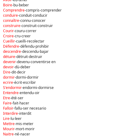
Boire
-bu-beber
Comprendre
-compris-comprender
conduire
-conduit-conducir
connaître
-connu-conocer
construire
-construit-construir
Courir
-couru-correr
Croire
-cru-creer
Cueillir
-cueilli-recolectar
Défendre
-défendu-prohibir
descendre
-descendu-bajar
détuire
-détruit-destruir
devenir
-devenu-conventirse en
devoir
-dù-deber
Dire
-dit-decir
dormir
-dormi-dormir
ecrire
-écrit-escribir
S'endormir
-endormi-dormirse
Entendre
-entendu-oir
Etre
-été-ser
Faire
-fait-hacer
Falloir
-fallu-ser necesario
Interdire
-interdit
Lire
-lu-leer
Mettre
-mis-meter
Mourir
-mort-morir
Naitre
-né-nacer