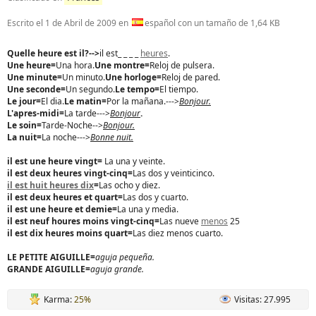
Escrito el
1 de Abril de 2009
en
español con un tamaño de 1,64 KB
Quelle heure est il?-->
il est_ _ _ _
heures
.
Une heure=
Una hora.
Une montre=
Reloj de pulsera.
Une minute=
Un minuto.
Une horloge=
Reloj de pared.
Une seconde=
Un segundo.
Le tempo=
El tiempo.
Le jour=
El dia.
Le matin=
Por la mañana.--->
Bonjour.
L'apres-midi=
La tarde--->
Bonjour
.
Le soin=
Tarde-Noche-->
Bonjour.
La nuit=
La noche--->
Bonne nuit.
il est une heure vingt=
La una y veinte.
il est deux heures vingt-cinq=
Las dos y veinticinco.
il est huit heures dix
=
Las ocho y diez.
il est deux heures et quart=
Las dos y cuarto.
il est une heure et demie=
La una y media.
il est neuf houres moins vingt-cinq=
Las nueve
menos
25
il est dix heures moins quart=
Las diez menos cuarto.
LE PETITE AIGUILLE=
aguja pequeña.
GRANDE AIGUILLE=
aguja grande.
Karma:
25%
Visitas: 27.995