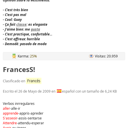
Opinión sobre la vestimenta:
- C'est très bien
- C'est pas mal
- Cool: Guay
- Ça fait
classe
: es elegante
- J'aime bien: me
gusta
- C'est practique, confortable...
- C'est affreux: horrible
- Demodé: pasado de moda
Karma:
25%
Visitas: 20.959
FrancesS!
Francés
Clasificado en
Escrito el
26 de Mayo de 2009
en
español con un tamaño de 6,24 KB
Verbos inrregulares
aller
-alle-ir
apprende
-appris-apreder
S'asseoir
-assis-sentarse
Attendre
-attendu-esperar
Avoir
-eu-tener