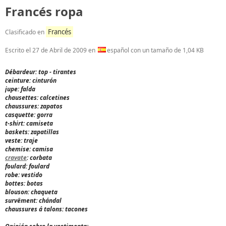
Francés ropa
Francés
Clasificado en
Escrito el
27 de Abril de 2009
en
español con un tamaño de 1,04 KB
Débardeur: top - tirantes
ceinture: cinturón
jupe: falda
chausettes: calcetines
chaussures: zapatos
casquette: gorra
t-shirt: camiseta
baskets: zapatillas
veste: traje
chemise: camisa
cravate
: corbata
foulard: foulard
robe: vestido
bottes: botas
blouson: chaqueta
survêment: chándal
chaussures á talons: tacones