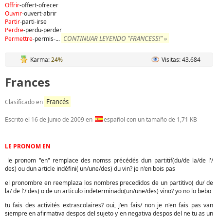
Offrir
-offert-ofrecer
Ouvrir
-ouvert-abrir
Partir
-parti-irse
Perdre
-perdu-perder
CONTINUAR LEYENDO "FRANCESS!" »
Permettre
-permis-
...
Karma:
24%
Visitas: 43.684
Frances
Francés
Clasificado en
Escrito el
16 de Junio de 2009
en
español con un tamaño de 1,71 KB
LE PRONOM EN
le pronom "en" remplace des nomss précédés dun partitif(du/de la/de l'/
des) ou dun article indéfini( un/une/des) du vin? je n'en bois pas
el pronombre en reemplaza los nombres precedidos de un partitivo( du/ de
la/ de l'/ des) o de un articulo indeterminado(un/une/des) vino? yo no lo bebo
tu fais des activités extrascolaires? oui, j'en fais/ non je n'en fais pas van
siempre en afirmativa despos del sujeto y en negativa despos del ne tu as un