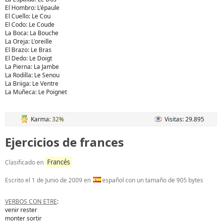
El Hombro: L'épaule
El Cuello: Le Cou
El Codo: Le Coude
La Boca: La Bouche
La Oreja: L'oreille
El Brazo: Le Bras
El Dedo: Le Doigt
La Pierna: La Jambe
La Rodilla: Le Senou
La Briiga: Le Ventre
La Muñeca: Le Poignet
Karma:
32%
Visitas: 29.895
Ejercicios de frances
Francés
Clasificado en
Escrito el
1 de Junio de 2009
en
español con un tamaño de 905 bytes
VERBOS CON ETRE
:
venir rester
monter sortir