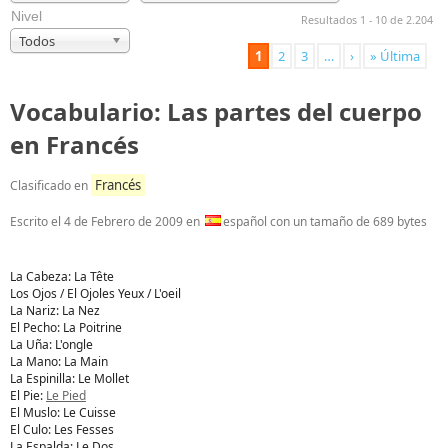
Nivel
Resultados 1 - 10 de 2.204
Todos
1
2
3
…
›
» Última
Vocabulario: Las partes del cuerpo
en Francés
Francés
Clasificado en
Escrito el
4 de Febrero de 2009
en
español con un tamaño de 689 bytes
La Cabeza: La Tête
Los Ojos / El Ojoles Yeux / L'oeil
La Nariz: La Nez
El Pecho: La Poitrine
La Uña: L'ongle
La Mano: La Main
La Espinilla: Le Mollet
El Pie:
Le Pied
El Muslo: Le Cuisse
El Culo: Les Fesses
La Espalda: Le Dos