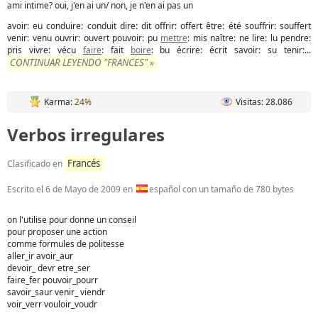
ami intime? oui, j'en ai un/ non, je n'en ai pas un
avoir: eu conduire: conduit dire: dit offrir: offert être: été souffrir: souffert
venir: venu ouvrir: ouvert pouvoir: pu
mettre
: mis naître: ne lire: lu pendre:
pris vivre: vécu
faire
: fait
boire
: bu écrire: écrit savoir: su tenir:...
CONTINUAR LEYENDO "FRANCES" »
Karma:
24%
Visitas: 28.086
Verbos irregulares
Francés
Clasificado en
Escrito el
6 de Mayo de 2009
en
español con un tamaño de 780 bytes
on l'utilise pour donne un conseil
pour proposer une action
comme formules de politesse
aller_ir avoir_aur
devoir_ devr etre_ser
faire_fer pouvoir_pourr
savoir_saur venir_ viendr
voir_verr vouloir_voudr