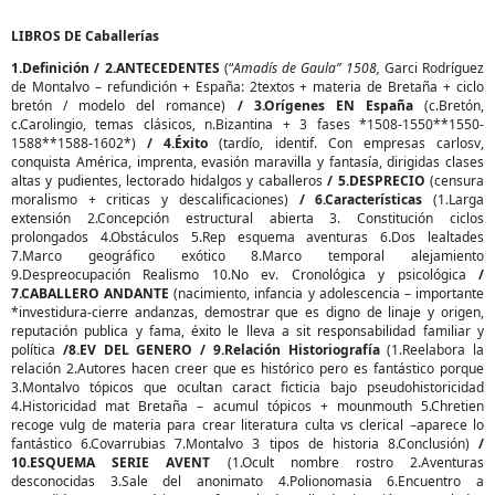
LIBROS DE Caballerías
1.Definición / 2.ANTECEDENTES
(“
Amadís de Gaula” 1508,
Garci Rodríguez
de Montalvo – refundición + España: 2textos + materia de Bretaña + ciclo
bretón / modelo del romance)
/ 3.Orígenes EN España
(c.Bretón,
c.Carolingio, temas clásicos, n.Bizantina + 3 fases *1508-1550**1550-
1588**1588-1602*)
/ 4.Éxito
(tardío, identif. Con empresas carlosv,
conquista América, imprenta, evasión maravilla y fantasía, dirigidas clases
altas y pudientes, lectorado hidalgos y caballeros
/ 5.DESPRECIO
(censura
moralismo + criticas y descalificaciones)
/ 6.Características
(1.Larga
extensión 2.Concepción estructural abierta 3. Constitución ciclos
prolongados 4.Obstáculos 5.Rep esquema aventuras 6.Dos lealtades
7.Marco geográfico exótico 8.Marco temporal alejamiento
9.Despreocupación Realismo 10.No ev. Cronológica y psicológica
/
7.CABALLERO ANDANTE
(nacimiento, infancia y adolescencia – importante
*investidura-cierre andanzas, demostrar que es digno de linaje y origen,
reputación publica y fama, éxito le lleva a sit responsabilidad familiar y
política
/8.EV DEL GENERO / 9.Relación Historiografía
(1.Reelabora la
relación 2.Autores hacen creer que es histórico pero es fantástico porque
3.Montalvo tópicos que ocultan caract ficticia bajo pseudohistoricidad
4.Historicidad mat Bretaña – acumul tópicos + mounmouth 5.Chretien
recoge vulg de materia para crear literatura culta vs clerical –aparece lo
fantástico 6.Covarrubias 7.Montalvo 3 tipos de historia 8.Conclusión)
/
10.ESQUEMA SERIE AVENT
(1.Ocult nombre rostro 2.Aventuras
desconocidas 3.Sale del anonimato 4.Polionomasia 6.Encuentro a