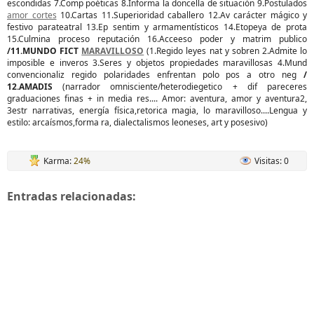
escondidas 7.Comp poéticas 8.Informa la doncella de situación 9.Postulados
amor cortes
10.Cartas 11.Superioridad caballero 12.Av carácter mágico y
festivo parateatral 13.Ep sentim y armamentísticos 14.Etopeya de prota
15.Culmina proceso reputación 16.Acceeso poder y matrim publico
/11.MUNDO FICT
MARAVILLOSO
(1.Regido leyes nat y sobren 2.Admite lo
imposible e inveros 3.Seres y objetos propiedades maravillosas 4.Mund
convencionaliz regido polaridades enfrentan polo pos a otro neg
/
12.AMADIS
(narrador omnisciente/heterodiegetico + dif pareceres
graduaciones finas + in media res.... Amor: aventura, amor y aventura2,
3estr narrativas, energía física,retorica magia, lo maravilloso....Lengua y
estilo: arcaísmos,forma ra, dialectalismos leoneses, art y posesivo)
Karma:
24%
Visitas: 0
Entradas relacionadas: