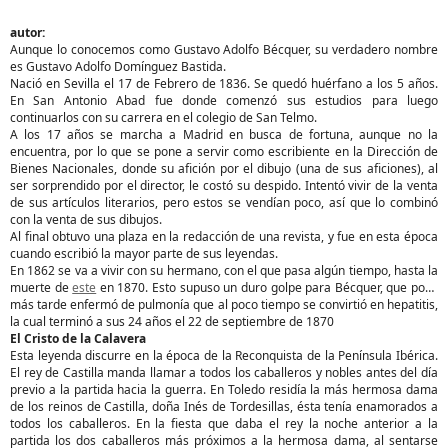
autor:
Aunque lo conocemos como Gustavo Adolfo Bécquer, su verdadero nombre
es Gustavo Adolfo Domínguez Bastida.
Nació en Sevilla el 17 de Febrero de 1836. Se quedó huérfano a los 5 años.
En San Antonio Abad fue donde comenzó sus estudios para luego
continuarlos con su carrera en el colegio de San Telmo.
A los 17 años se marcha a Madrid en busca de fortuna, aunque no la
encuentra, por lo que se pone a servir como escribiente en la Dirección de
Bienes Nacionales, donde su afición por el dibujo (una de sus aficiones), al
ser sorprendido por el director, le costó su despido. Intentó vivir de la venta
de sus artículos literarios, pero estos se vendían poco, así que lo combinó
con la venta de sus dibujos.
Al final obtuvo una plaza en la redacción de una revista, y fue en esta época
cuando escribió la mayor parte de sus leyendas.
En 1862 se va a vivir con su hermano, con el que pasa algún tiempo, hasta la
muerte de
este
en 1870. Esto supuso un duro golpe para Bécquer, que poco
más tarde enfermó de pulmonía que al poco tiempo se convirtió en hepatitis,
la cual terminó a sus 24 años el 22 de septiembre de 1870
El Cristo de la Calavera
Esta leyenda discurre en la época de la Reconquista de la Península Ibérica.
El rey de Castilla manda llamar a todos los caballeros y nobles antes del día
previo a la partida hacia la guerra. En Toledo residía la más hermosa dama
de los reinos de Castilla, doña Inés de Tordesillas, ésta tenía enamorados a
todos los caballeros. En la fiesta que daba el rey la noche anterior a la
partida los dos caballeros más próximos a la hermosa dama, al sentarse