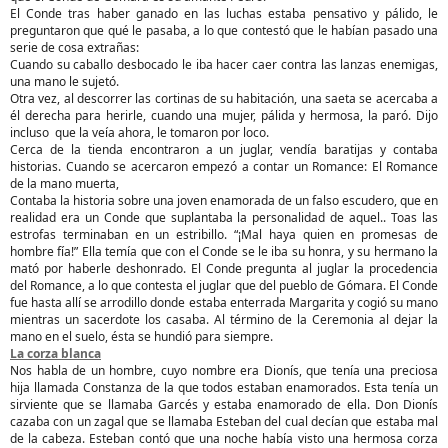
El Conde tras haber ganado en las luchas estaba pensativo y pálido, le
preguntaron que qué le pasaba, a lo que contestó que le habían pasado una
serie de cosa extrañas:
Cuando su caballo desbocado le iba hacer caer contra las lanzas enemigas,
una mano le sujetó.
Otra vez, al descorrer las cortinas de su habitación, una saeta se acercaba a
él derecha para herirle, cuando una mujer, pálida y hermosa, la paró. Dijo
incluso que la veía ahora, le tomaron por loco.
Cerca de la tienda encontraron a un juglar, vendía baratijas y contaba
historias. Cuando se acercaron empezó a contar un Romance: El Romance
de la mano muerta,
Contaba la historia sobre una joven enamorada de un falso escudero, que en
realidad era un Conde que suplantaba la personalidad de aquel.. Toas las
estrofas terminaban en un estribillo. “¡Mal haya quien en promesas de
hombre fía!” Ella temía que con el Conde se le iba su honra, y su hermano la
mató por haberle deshonrado. El Conde pregunta al juglar la procedencia
del Romance, a lo que contesta el juglar que del pueblo de Gómara. El Conde
fue hasta allí se arrodillo donde estaba enterrada Margarita y cogió su mano
mientras un sacerdote los casaba. Al término de la Ceremonia al dejar la
mano en el suelo, ésta se hundió para siempre.
La corza blanca
Nos habla de un hombre, cuyo nombre era Dionís, que tenía una preciosa
hija llamada Constanza de la que todos estaban enamorados. Esta tenía un
sirviente que se llamaba Garcés y estaba enamorado de ella. Don Dionís
cazaba con un zagal que se llamaba Esteban del cual decían que estaba mal
de la cabeza. Esteban contó que una noche había visto una hermosa corza