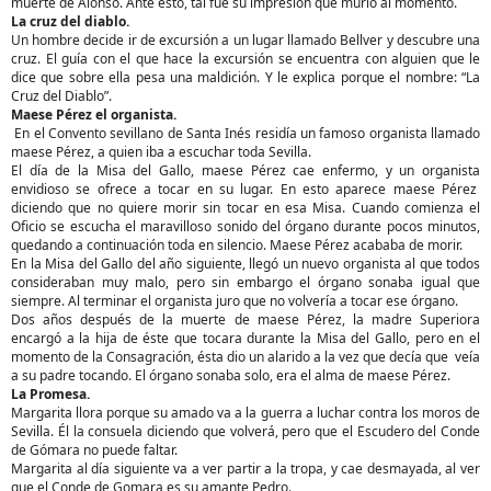
muerte de Alonso. Ante esto, tal fue su impresión que murió al momento.
La cruz del diablo.
Un hombre decide ir de excursión a un lugar llamado Bellver y descubre una
cruz. El guía con el que hace la excursión se encuentra con alguien que le
dice que sobre ella pesa una maldición. Y le explica porque el nombre: “La
Cruz del Diablo”.
Maese Pérez el organista.
En el Convento sevillano de Santa Inés residía un famoso organista llamado
maese Pérez, a quien iba a escuchar toda Sevilla.
El día de la Misa del Gallo, maese Pérez cae enfermo, y un organista
envidioso se ofrece a tocar en su lugar. En esto aparece maese Pérez
diciendo que no quiere morir sin tocar en esa Misa. Cuando comienza el
Oficio se escucha el maravilloso sonido del órgano durante pocos minutos,
quedando a continuación toda en silencio. Maese Pérez acababa de morir.
En la Misa del Gallo del año siguiente, llegó un nuevo organista al que todos
consideraban muy malo, pero sin embargo el órgano sonaba igual que
siempre. Al terminar el organista juro que no volvería a tocar ese órgano.
Dos años después de la muerte de maese Pérez, la madre Superiora
encargó a la hija de éste que tocara durante la Misa del Gallo, pero en el
momento de la Consagración, ésta dio un alarido a la vez que decía que veía
a su padre tocando. El órgano sonaba solo, era el alma de maese Pérez.
La Promesa.
Margarita llora porque su amado va a la guerra a luchar contra los moros de
Sevilla. Él la consuela diciendo que volverá, pero que el Escudero del Conde
de Gómara no puede faltar.
Margarita al día siguiente va a ver partir a la tropa, y cae desmayada, al ver
que el Conde de Gomara es su amante Pedro.