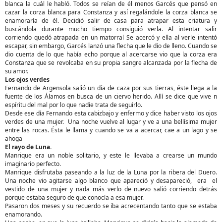
blanca la cuál le habló. Todos se reían de él menos Garcés que pensó en
cazar la corza blanca para Constanza y así regalándole la corza blanca se
enamoraría de él. Decidió salir de casa para atrapar esta criatura y
buscándola durante mucho tiempo consiguió verla. Al intentar salir
corriendo quedó atrapada en un matorral Se acercó y ella al verle intentó
escapar, sin embargo, Garcés lanzó una flecha que le dio de lleno. Cuando se
dio cuenta de lo que había echo porque al acercarse vio que la corza era
Constanza que se revolcaba en su propia sangre alcanzada por la flecha de
su amor.
Los ojos verdes
Fernando de Argensola salió un día de caza por sus tierras, éste llega a la
fuente de los Álamos en busca de un ciervo herido. Allí se dice que vive n
espíritu del mal por lo que nadie trata de seguirlo.
Desde ese día Fernando esta cabizbajo y enfermo y dice haber visto los ojos
verdes de una mujer. Una noche vuelve al lugar y ve a una bellísima mujer
entre las rocas. Ésta le llama y cuando se va a acercar, cae a un lago y se
ahoga
El rayo de Luna.
Manrique era un noble solitario, y este le llevaba a crearse un mundo
imaginario perfecto.
Manrique disfrutaba paseando a la luz de la Luna por la ribera del Duero.
Una noche vio agitarse algo blanco que apareció y desapareció, era el
vestido de una mujer y nada más verlo de nuevo salió corriendo detrás
porque estaba seguro de que conocía a esa mujer.
Pasaron dos meses y su recuerdo se iba acrecentando tanto que se estaba
enamorando.