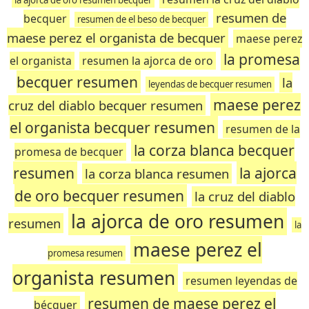
la ajorca de oro resumen becquer
resumen de
becquer
resumen de el beso de becquer
maese perez el organista de becquer
maese perez
la promesa
el organista
resumen la ajorca de oro
becquer resumen
la
leyendas de becquer resumen
maese perez
cruz del diablo becquer resumen
el organista becquer resumen
resumen de la
la corza blanca becquer
promesa de becquer
resumen
la ajorca
la corza blanca resumen
de oro becquer resumen
la cruz del diablo
la ajorca de oro resumen
resumen
la
maese perez el
promesa resumen
organista resumen
resumen leyendas de
resumen de maese perez el
bécquer