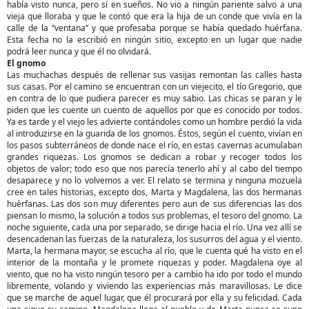
había visto nunca, pero sí en sueños. No vio a ningún pariente salvo a una
vieja que lloraba y que le contó que era la hija de un conde que vivía en la
calle de la “ventana” y que profesaba porque se había quedado huérfana.
Esta fecha no la escribió en ningún sitio, excepto en un lugar que nadie
podrá leer nunca y que él no olvidará.
El gnomo
Las muchachas después de rellenar sus vasijas remontan las calles hasta
sus casas. Por el camino se encuentran con un viejecito, el tío Gregorio, que
en contra de lo que pudiera parecer es muy sabio. Las chicas se paran y le
piden que les cuente un cuento de aquellos por que es conocido por todos.
Ya es tarde y el viejo les advierte contándoles como un hombre perdió la vida
al introduzirse en la guarida de los gnomos. Éstos, según el cuento, vivían en
los pasos subterráneos de donde nace el río, en estas cavernas acumulaban
grandes riquezas. Los gnomos se dedican a robar y recoger todos los
objetos de valor; todo eso que nos parecía tenerlo ahí y al cabo del tiempo
desaparece y no lo volvemos a ver. El relato se termina y ninguna mozuela
cree en tales historias, excepto dos, Marta y Magdalena, las dos hermanas
huérfanas. Las dos son muy diferentes pero aun de sus diferencias las dos
piensan lo mismo, la solución a todos sus problemas, el tesoro del gnomo. La
noche siguiente, cada una por separado, se dirige hacia el río. Una vez allí se
desencadenan las fuerzas de la naturaleza, los susurros del agua y el viento.
Marta, la hermana mayor, se escucha al río, que le cuenta qué ha visto en el
interior de la montaña y le promete riquezas y poder. Magdalena oye al
viento, que no ha visto ningún tesoro per a cambio ha ido por todo el mundo
libremente, volando y viviendo las experiencias más maravillosas. Le dice
que se marche de aquel lugar, que él procurará por ella y su felicidad. Cada