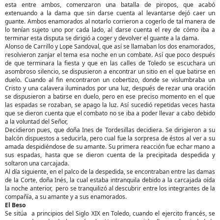
esta entre ambos, comenzaron una batalla de piropos, que acabó
extenuando a la dama que sin darse cuenta al levantarse dejó caer un
guante. Ambos enamorados al notarlo corrieron a cogerlo de tal manera de
lo tenían sujeto uno por cada lado, al darse cuenta el rey de cómo iba a
terminar esta disputa se dirigió a coger y devolver el guante a la dama.
Alonso de Carrillo y Lope Sandoval, que así se llamaban los dos enamorados,
resolvieron zanjar el tema esa noche en un combate. Así que poco después
de que terminara la fiesta y que en las calles de Toledo se escuchara un
asombroso silencio, se dispusieron a encontrar un sitio en el que batirse en
duelo. Cuando al fin encontraron un cobertizo, donde se vislumbraba un
Cristo y una calavera iluminados por una luz, después de rezar una oración
se dispusieron a batirse en duelo, pero en ese preciso momento en el que
las espadas se rozaban, se apago la luz. Así sucedió repetidas veces hasta
que se dieron cuenta que el combato no se iba a poder llevar a cabo debido
a la voluntad del Señor,
Decidieron pues, que doña Ines de Tordesillas decidiera. Se dirigieron a su
balcón dispuestos a seducirla, pero cual fue la sorpresa de éstos al ver a su
amada despidiéndose de su amante. Su primera reacción fue echar mano a
sus espadas, hasta que se dieron cuenta de la precipitada despedida y
soltaron una carcajada.
Al día siguiente, en el palco de la despedida, se encontraban entre las damas
de la Corte, doña Inés, la cual estaba intranquila debido a la carcajada oída
la noche anterior, pero se tranquilizó al descubrir entre los integrantes de la
compañía, a su amante y a sus enamorados.
El Beso
Se sitúa a principios del Siglo XIX en Toledo, cuando el ejercito francés, se