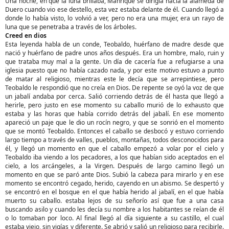
Una noche, en que la luna brillaba, Manrique se dirigía hacia la alameda de
Duero cuando vio ese destello, esta vez estaba delante de él. Cuando llegó a
donde lo había visto, lo volvió a ver, pero no era una mujer, era un rayo de
luna que se penetraba a través de los árboles.
Creed en dios
Esta leyenda habla de un conde, Teobaldo, huérfano de madre desde que
nació y huérfano de padre unos años después. Era un hombre, malo, ruin y
que trataba muy mal a la gente. Un día de cacería fue a refugiarse a una
iglesia puesto que no había cazado nada, y por este motivo estuvo a punto
de matar al religioso, mientras este le decía que se arrepintiese, pero
Teobaldo le respondió que no creía en Dios. De repente se oyó la voz de que
un jabalí andaba por cerca. Salió corriendo detrás de él hasta que llegó a
herirle, pero justo en ese momento su caballo murió de lo exhausto que
estaba y las horas que había corrido detrás del jabalí. En ese momento
apareció un paje que le dio un rocín negro, y que se sonrió en el momento
que se montó Teobaldo. Entonces el caballo se desbocó y estuvo corriendo
largo tiempo a través de valles, pueblos, montañas, todos desconocidos para
él, y llegó un momento en que el caballo empezó a volar por el cielo y
Teobaldo iba viendo a los pecadores, a los que habían sido aceptados en el
cielo, a los arcángeles, a la Virgen. Después de largo camino llegó un
momento en que se paró ante Dios. Subió la cabeza para mirarlo y en ese
momento se encontró cegado, herido, cayendo en un abismo. Se despertó y
se encontró en el bosque en el que había herido al jabalí, en el que había
muerto su caballo. estaba lejos de su señorío así que fue a una casa
buscando asilo y cuando les decía su nombre a los habitantes se reían de él
o lo tomaban por loco. Al final llegó al día siguiente a su castillo, el cual
estaba viejo, sin vigías y diferente. Se abrió y salió un religioso para recibirle.