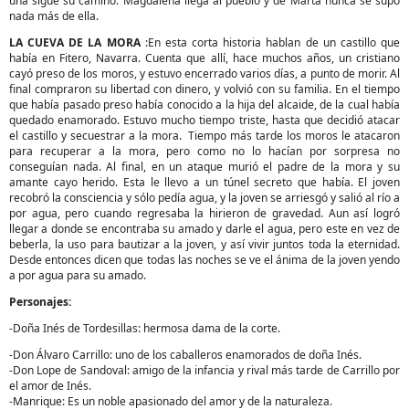
una sigue su camino. Magdalena llega al pueblo y de Marta nunca se supo
nada más de ella.
LA CUEVA DE LA MORA
:En esta corta historia hablan de un castillo que
había en Fitero, Navarra. Cuenta que allí, hace muchos años, un cristiano
cayó preso de los moros, y estuvo encerrado varios días, a punto de morir. Al
final compraron su libertad con dinero, y volvió con su familia. En el tiempo
que había pasado preso había conocido a la hija del alcaide, de la cual había
quedado enamorado. Estuvo mucho tiempo triste, hasta que decidió atacar
el castillo y secuestrar a la mora. Tiempo más tarde los moros le atacaron
para recuperar a la mora, pero como no lo hacían por sorpresa no
conseguían nada. Al final, en un ataque murió el padre de la mora y su
amante cayo herido. Esta le llevo a un túnel secreto que había. El joven
recobró la consciencia y sólo pedía agua, y la joven se arriesgó y salió al río a
por agua, pero cuando regresaba la hirieron de gravedad. Aun así logró
llegar a donde se encontraba su amado y darle el agua, pero este en vez de
beberla, la uso para bautizar a la joven, y así vivir juntos toda la eternidad.
Desde entonces dicen que todas las noches se ve el ánima de la joven yendo
a por agua para su amado.
Personajes:
-Doña Inés de Tordesillas: hermosa dama de la corte.
-Don Álvaro Carrillo: uno de los caballeros enamorados de doña Inés.
-Don Lope de Sandoval: amigo de la infancia y rival más tarde de Carrillo por
el amor de Inés.
-Manrique: Es un noble apasionado del amor y de la naturaleza.