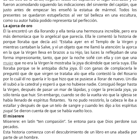
fueron acomodando siguiendo las indicaciones del sirviente del capitán, que
justo antes de empezar les enseñó la estatua de mármol. Todos los
presentes se quedaron estupefactos al ver tal belleza en una escultura,
como su autor había podido representa tal perfección.
La ajorca de oro
Él la encontró un día llorando y ella tenía una hermosura increíble, pero era
más demoníaca que lo angelical que parecía. Ella le comentó la historia de
porque lloraba que decía así: “Estaba ayer en el Templo de la Virgen y
mientras cantaban la Salve, y ví un objeto que me llamó la atención: la ajorca
en la que la Virgen lleva en brazos a su Hijo, las luces la reflejaban de una
forma impresionante, tanto, que por la noche soñé con ella y con que una
mujer
que no era la Virgen le mostraba la joya diciéndole que sería suya. Ella
lloraba porque se le antojaba dicha joya. Él con ganas de complacerla le
preguntó que de que virgen se trataba alo que ella contestó la del Rosario
por lo cuál él no quería ir lo que hizo que se pusiese a llorar de nuevo. Un día
él subió a la catedral y esperó a que no hubiese nadie. Consiguió llegar hasta
la Virgen, después de pasar un mar de lápidas, y coger la preciada joya, ya
sólo tenía que huir. Sin embargo, cuando se dio la vuelta vio que la iglesia se
había llenado de espíritus flotantes. Ya no pudo resistirlo, la cabeza le iba a
estallar y después de que un telo de sangre y cuando les dijo a los espíritus
¡suya! Se dieron cuenta de que se había vuelto loco.
El miserere
Miserere: en latín “ten compasión”. Se entona para que Dios perdone sus
pecados.
Esta historia comienza con el descubrimiento de un libro en una abadía por
parte de un hombre.