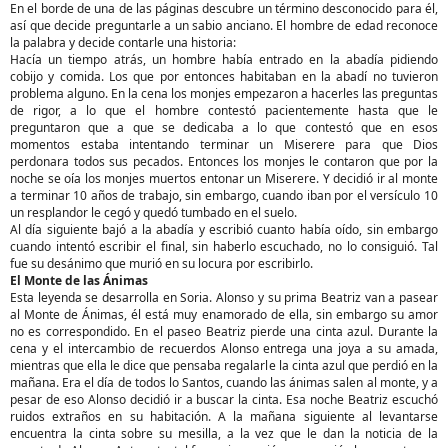
En el borde de una de las páginas descubre un término desconocido para él,
así que decide preguntarle a un sabio anciano. El hombre de edad reconoce
la palabra y decide contarle una historia:
Hacía un tiempo atrás, un hombre había entrado en la abadía pidiendo
cobijo y comida. Los que por entonces habitaban en la abadí no tuvieron
problema alguno. En la cena los monjes empezaron a hacerles las preguntas
de rigor, a lo que el hombre contestó pacientemente hasta que le
preguntaron que a que se dedicaba a lo que contestó que en esos
momentos estaba intentando terminar un Miserere para que Dios
perdonara todos sus pecados. Entonces los monjes le contaron que por la
noche se oía los monjes muertos entonar un Miserere. Y decidió ir al monte
a terminar 10 años de trabajo, sin embargo, cuando iban por el versículo 10
un resplandor le cegó y quedó tumbado en el suelo.
Al día siguiente bajó a la abadía y escribió cuanto había oído, sin embargo
cuando intentó escribir el final, sin haberlo escuchado, no lo consiguió. Tal
fue su desánimo que murió en su locura por escribirlo.
El Monte de las Ánimas
Esta leyenda se desarrolla en Soria. Alonso y su prima Beatriz van a pasear
al Monte de Ánimas, él está muy enamorado de ella, sin embargo su amor
no es correspondido. En el paseo Beatriz pierde una cinta azul. Durante la
cena y el intercambio de recuerdos Alonso entrega una joya a su amada,
mientras que ella le dice que pensaba regalarle la cinta azul que perdió en la
mañana. Era el día de todos lo Santos, cuando las ánimas salen al monte, y a
pesar de eso Alonso decidió ir a buscar la cinta. Esa noche Beatriz escuchó
ruidos extraños en su habitación. A la mañana siguiente al levantarse
encuentra la cinta sobre su mesilla, a la vez que le dan la noticia de la