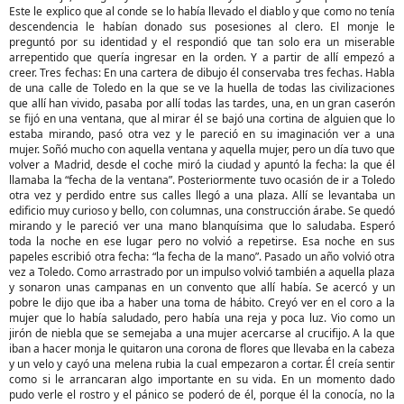
Este le explico que al conde se lo había llevado el diablo y que como no tenía
descendencia le habían donado sus posesiones al clero. El monje le
preguntó por su identidad y el respondió que tan solo era un miserable
arrepentido que quería ingresar en la orden. Y a partir de allí empezó a
creer. Tres fechas: En una cartera de dibujo él conservaba tres fechas. Habla
de una calle de Toledo en la que se ve la huella de todas las civilizaciones
que allí han vivido, pasaba por allí todas las tardes, una, en un gran caserón
se fijó en una ventana, que al mirar él se bajó una cortina de alguien que lo
estaba mirando, pasó otra vez y le pareció en su imaginación ver a una
mujer. Soñó mucho con aquella ventana y aquella mujer, pero un día tuvo que
volver a Madrid, desde el coche miró la ciudad y apuntó la fecha: la que él
llamaba la “fecha de la ventana”. Posteriormente tuvo ocasión de ir a Toledo
otra vez y perdido entre sus calles llegó a una plaza. Allí se levantaba un
edificio muy curioso y bello, con columnas, una construcción árabe. Se quedó
mirando y le pareció ver una mano blanquísima que lo saludaba. Esperó
toda la noche en ese lugar pero no volvió a repetirse. Esa noche en sus
papeles escribió otra fecha: “la fecha de la mano”. Pasado un año volvió otra
vez a Toledo. Como arrastrado por un impulso volvió también a aquella plaza
y sonaron unas campanas en un convento que allí había. Se acercó y un
pobre le dijo que iba a haber una toma de hábito. Creyó ver en el coro a la
mujer que lo había saludado, pero había una reja y poca luz. Vio como un
jirón de niebla que se semejaba a una mujer acercarse al crucifijo. A la que
iban a hacer monja le quitaron una corona de flores que llevaba en la cabeza
y un velo y cayó una melena rubia la cual empezaron a cortar. Él creía sentir
como si le arrancaran algo importante en su vida. En un momento dado
pudo verle el rostro y el pánico se poderó de él, porque él la conocía, no la