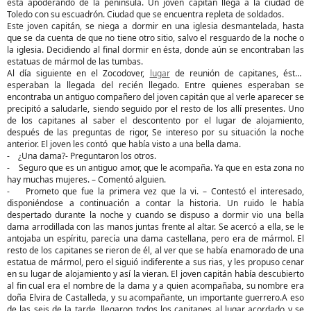
esta apoderando de la península. Un joven capitán llega a la ciudad de
Toledo con su escuadrón. Ciudad que se encuentra repleta de soldados.
Este joven capitán, se niega a dormir en una iglesia desmantelada, hasta
que se da cuenta de que no tiene otro sitio, salvo el resguardo de la noche o
la iglesia. Decidiendo al final dormir en ésta, donde aún se encontraban las
estatuas de mármol de las tumbas.
Al día siguiente en el Zocodover,
lugar
de reunión de capitanes, éstos
esperaban la llegada del recién llegado. Entre quienes esperaban se
encontraba un antiguo compañero del joven capitán que al verle aparecer se
precipitó a saludarle, siendo seguido por el resto de los allí presentes. Uno
de los capitanes al saber el descontento por el lugar de alojamiento,
después de las preguntas de rigor, Se intereso por su situación la noche
anterior. El joven les contó que había visto a una bella dama.
- ¿Una dama?- Preguntaron los otros.
- Seguro que es un antiguo amor, que le acompaña. Ya que en esta zona no
hay muchas mujeres. – Comentó alguien.
- Prometo que fue la primera vez que la vi. – Contestó el interesado,
disponiéndose a continuación a contar la historia. Un ruido le había
despertado durante la noche y cuando se dispuso a dormir vio una bella
dama arrodillada con las manos juntas frente al altar. Se acercó a ella, se le
antojaba un espíritu, parecía una dama castellana, pero era de mármol. El
resto de los capitanes se rieron de él, al ver que se había enamorado de una
estatua de mármol, pero el siguió indiferente a sus rias, y les propuso cenar
en su lugar de alojamiento y así la vieran. El joven capitán había descubierto
al fin cual era el nombre de la dama y a quien acompañaba, su nombre era
doña Elvira de Castalleda, y su acompañante, un importante guerrero.A eso
de las seis de la tarde, llegaron todos los capitanes al lugar acordado y se