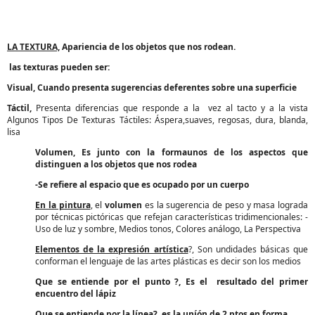
LA TEXTURA,
Apariencia de los objetos que nos rodean.
las texturas pueden ser:
Visual,
Cuando presenta sugerencias deferentes sobre una superficie
Táctil,
Presenta diferencias que responde a la vez al tacto y a la vista
Algunos Tipos De Texturas Táctiles: Áspera,suaves, regosas, dura, blanda,
lisa
Volumen,
Es junto con la formaunos de los aspectos que
distinguen a los objetos que nos rodea
-Se refiere al espacio que es ocupado por un cuerpo
En la pintura
, el
volumen
es la sugerencia de peso y masa lograda
por técnicas pictóricas que refejan características tridimencionales: -
Uso de luz y sombre, Medios tonos, Colores análogo, La Perspectiva
Elementos de la expresión artística
?, Son undidades básicas que
conforman el lenguaje de las artes plásticas es decir son los medios
Que se entiende por el punto ?,
Es el resultado del primer
encuentro del lápiz
Que se entiende por la línea?,
es la uníón de 2 ptos en forma.