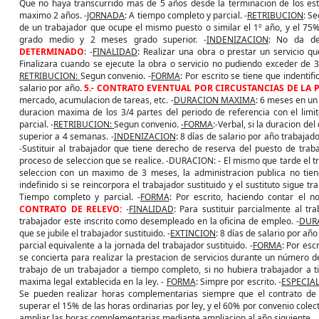
Que no haya transcurrido mas de 5 años desde la terminacion de los estu
maximo 2 años. -
JORNADA
: A tiempo completo y parcial. -
RETRIBUCION
: Se
de un trabajador que ocupe el mismo puesto o similar el 1º año, y el 75%
grado medio y 2 meses grado superior. -
INDENIZACION
: No da de
DETERMINADO
: -
FINALIDAD
: Realizar una obra o prestar un servicio qu
Finalizara cuando se ejecute la obra o servicio no pudiendo exceder de 3
RETRIBUCION:
Segun convenio. -
FORMA
: Por escrito se tiene que indentific
salario por año.
5.- CONTRATO EVENTUAL POR CIRCUSTANCIAS DE LA
mercado, acumulacion de tareas, etc. -
DURACION MAXIMA
: 6 meses en un
duracion maxima de los 3/4 partes del periodo de referencia con el lim
parcial. -
RETRIBUCION:
Segun convenio.
-FORMA
:-Verbal, si la duracion de
superior a 4 semanas. -
INDENIZACION
: 8 días de salario por año trabaja
-Sustituir al trabajador que tiene derecho de reserva del puesto de trab
proceso de seleccion que se realice. -DURACION: - El mismo que tarde el tr
seleccion con un maximo de 3 meses, la administracion publica no tiene
indefinido si se reincorpora el trabajador sustituido y el sustituto sigue tr
Tiempo completo y parcial. -
FORMA
: Por escrito, haciendo contar el n
CONTRATO DE RELEVO:
-
FINALIDAD
: Para sustituir parcialmente al tra
trabajador este inscrito como desempleado en la oficina de empleo. -
DUR
que se jubile el trabajador sustituido. -
EXTINCION
: 8 días de salario por año
parcial equivalente a la jornada del trabajador sustituido. -
FORMA
: Por esc
se concierta para realizar la prestacion de servicios durante un número de
trabajo de un trabajador a tiempo completo, si no hubiera trabajador a t
maxima legal extablecida en la ley. -
FORMA
: Simpre por escrito. -
ESPECIA
Se pueden realizar horas complementarias siempre que el contrato de 
superar el 15% de las horas ordinarias por ley, y el 60% por convenio cole
ampliar las horas complementarias mediante ampliacion al año siguiente.