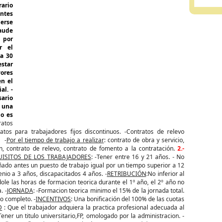
rario
ntes
berse
raude
 por
r el
a 30
estar
yores
en el
al. -
sario
 una
do es
atos
atos para trabajadores fijos discontinuos. -Contratos de relevo
. -
Por el tiempo de trabajo a realizar
: contrato de obra y servicio,
ón, contrato de relevo, contrato de fomento a la contratación.
2.-
UISITOS DE LOS TRABAJADORES
: -Tener entre 16 y 21 años. - No
ñado antes un puesto de trabajo igual por un tiempo superior a 12
io a 3 años, discapacitados 4 años. -
RETRIBUCIÓN
:No inferior al
ole las horas de formacion teorica durante el 1º año, el 2º año no
. -
JORNADA
: -Formacion teorica minimo el 15% de la jornada total.
po completo. -
INCENTIVOS
: Una bonificación del 100% de las cuotas
D
: Que el trabajador adquiera la practica profesional adecuada al
-Tener un titulo universitario,FP, omologado por la administracion. -