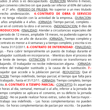
dios ,6 años si es descapacitado. -
DURACION
: Minimo 6 meses,
gun convenio colectivo sin que pueda ser inferior al 60% del salario
 el 2º año. -
PERIODO DE PRUEBA
: No superior a un mes titulado
recho aindenización.
4.-CONTRATO DE OBRA O SERVICIO
e no tenga relación con la actividad de la empresa. -
DURACION
:
 años ampliable a 4 años. -
JORNADA
: Tiempo parcial, completo. -
ar en el contrato la obra o el servicio. -
INDENIZZACION:
8 días de
 PRODUCCION
: -
FINALIDAD
: Atender a circustancias especiales del
 periodo de 12 meses, ampliable 18 meses, no pudiendo superar la
ite maximo de un año de duración. -
JORNADA:
Tiempo completo y
l contrato es menor a 4 semanas y a tiempo completo, y escrita si es
do hasta 31/12/2011.
6.-CONTRATO DE INTERINIDAD:
-
FINALIDAD:
ajo. - Para cubrir temporalmente un puesto de trabajo durante el
abajador sustituido en incorporarse. - Mientras dure el proceso de
 limite de tiempo. -
EXTINCION
: El contrato se transformara en
abajando. -El trabajador no recibe indenizacion alguna. - J
ORNADA
:
ombre del trabajador sustituido y la causa de la sustitución.
7.-
bajador que accede a la jubilacion parcial. -
REQUISITOS
: Que el
ACION
: Tiempo indefinido, tiempo parcial, el tiempo que falta para
 trabajado , hasta el 31/12/11. -
JORNADA
: Tiempo completo, tiempo
rito.
8.-CONTRATO A TIEMPO PARCIAL:
-
CONCEPTO
: Es aquel que
 horas al dia, semanal, mensual o al año, inferior a la jornada de
iempo completo se aplicara el convenio, en su defecto la jornada
LIDAD
: -No se puede realizar horas extras, salvo de fuerza mayor. -
trabajo sea indefinido. - Las horas complementarias no pueden
ctivo. -Se horas complementarias de pactan por escrito. - Se pueden