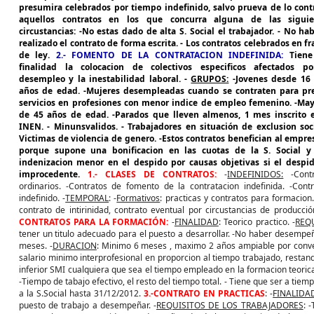
presumira celebrados por tiempo indefinido, salvo prueva de lo cont
aquellos contratos en los que concurra alguna de las siguie
circustancias: -No estas dado de alta S. Social el trabajador. - No ha
realizado el contrato de forma escrita. - Los contratos celebrados en f
de ley.
2.- FOMENTO DE LA CONTRATACION INDEFINIDA:
Tiene
finalidad la colocacion de colectivos especificos afectados po
desempleo y la inestabilidad laboral. -
GRUPOS:
-Jovenes desde 16 
años de edad. -Mujeres desempleadas cuando se contraten para pr
servicios en profesiones con menor indice de empleo femenino. -Ma
de 45 años de edad. -Parados que lleven almenos, 1 mes inscrito 
INEN. - Minunsvalidos. - Trabajadores en situación de exclusion soci
Victimas de violencia de genero. -Estos contratos benefician al empre
porque supone una bonificacion en las cuotas de la S. Social y
indenizacion menor en el despido por causas objetivas si el despi
improcedente.
1.- CLASES DE CONTRATOS:
-
INDEFINIDOS:
-Contr
ordinarios. -Contratos de fomento de la contratacion indefinida. -Contr
indefinido. -
TEMPORAL
: -
Formativos
: practicas y contratos para formacion
contrato de intirinidad, contrato eventual por circustancias de producci
CONTRATOS PARA LA FORMACIÓN:
-
FINALIDAD
: Teorico practico. -
REQ
tener un titulo adecuado para el puesto a desarrollar. -No haber desempe
meses. -
DURACION
: Minimo 6 meses , maximo 2 años ampiable por conven
salario minimo interprofesional en proporcion al tiempo trabajado, restand
inferior SMI cualquiera que sea el tiempo empleado en la formacion teorica
-Tiempo de tabajo efectivo, el resto del tiempo total. - Tiene que ser a tiem
a la S.Social hasta 31/12/2012.
3.-CONTRATO EN PRACTICAS
: -
FINALIDA
puesto de trabajo a desempeñar. -
REQUISITOS DE LOS TRABAJADORES
: 