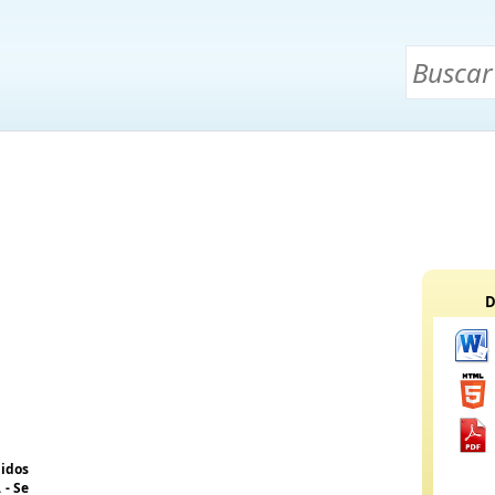
D
nidos
 - Se