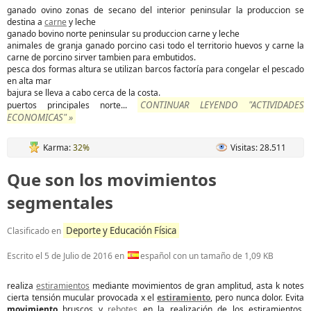
ganado ovino zonas de secano del interior peninsular la produccion se
destina a
carne
y leche
ganado bovino norte peninsular su produccion carne y leche
animales de granja ganado porcino casi todo el territorio huevos y carne la
carne de porcino sirver tambien para embutidos.
pesca dos formas altura se utilizan barcos factoría para congelar el pescado
en alta mar
bajura se lleva a cabo cerca de la costa.
CONTINUAR LEYENDO "ACTIVIDADES
puertos principales norte
...
ECONOMICAS" »
Karma:
32%
Visitas: 28.511
Que son los movimientos
segmentales
Deporte y Educación Física
Clasificado en
Escrito el
5 de Julio de 2016
en
español con un tamaño de 1,09 KB
realiza
estiramientos
mediante movimientos de gran amplitud, asta k notes
cierta tensión mucular provocada x el
estiramiento
, pero nunca dolor. Evita
movimiento
bruscos y
rebotes
en la realización de los estiramientos.