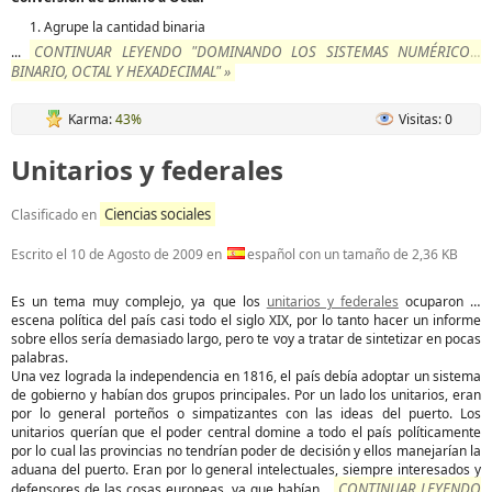
Agrupe la cantidad binaria
CONTINUAR LEYENDO "DOMINANDO LOS SISTEMAS NUMÉRICOS:
...
BINARIO, OCTAL Y HEXADECIMAL" »
Karma:
43%
Visitas: 0
Unitarios y federales
Ciencias sociales
Clasificado en
Escrito el
10 de Agosto de 2009
en
español con un tamaño de 2,36 KB
Es un tema muy complejo, ya que los
unitarios y federales
ocuparon la
escena política del país casi todo el siglo XIX, por lo tanto hacer un informe
sobre ellos sería demasiado largo, pero te voy a tratar de sintetizar en pocas
palabras.
Una vez lograda la independencia en 1816, el país debía adoptar un sistema
de gobierno y habían dos grupos principales. Por un lado los unitarios, eran
por lo general porteños o simpatizantes con las ideas del puerto. Los
unitarios querían que el poder central domine a todo el país políticamente
por lo cual las provincias no tendrían poder de decisión y ellos manejarían la
aduana del puerto. Eran por lo general intelectuales, siempre interesados y
CONTINUAR LEYENDO
defensores de las cosas europeas, ya que habían
...