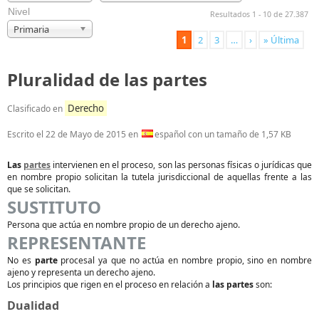
Nivel
Resultados 1 - 10 de 27.387
Primaria
1
2
3
…
›
» Última
Pluralidad de las partes
Derecho
Clasificado en
Escrito el
22 de Mayo de 2015
en
español con un tamaño de 1,57 KB
Las
partes
intervienen en el proceso, son las personas físicas o jurídicas que
en nombre propio solicitan la tutela jurisdiccional de aquellas frente a las
que se solicitan.
SUSTITUTO
Persona que actúa en nombre propio de un derecho ajeno.
REPRESENTANTE
No es
parte
procesal ya que no actúa en nombre propio, sino en nombre
ajeno y representa un derecho ajeno.
Los principios que rigen en el proceso en relación a
las partes
son:
Dualidad