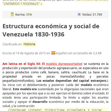
"UNITARIOS Y FEDERALES" »
Karma:
35%
Visitas: 51.769
Estructura económica y social de
Venezuela 1830-1936
Historia
Clasificado en
Escrito el
19 de Agosto de 2015
en
español con un tamaño de 3,3 KB
Am latina en el Siglo XX
:
El
modelo Agroexportador
( se sustenta en la
producción y exportación del producto agropeacuario, se especializa en uno
o pocos productos como café, banano, salitre, caucho,etc La base es la
propiedad privada en pocas manos(latifundio) y parcelas
pequeñas(minifundios).
Los estados dependían del capital extranjero
.):
Se inicia con el debilitamiento y posterior caída del
modelo
económico
liberal.
Este modelo era
sustendado por la oligarquías nacionales que eran
apoyadas por los ejecitos que a su vez ejercían el dominio sobre el estado. El
estado tenia una participación limitada. Se limito a vigilar los asuntos
sociales y apoyar el
desarrollo
económico por medio de la educación, la
salud, y la construcción
CONTINUAR LEYENDO "ESTRUCTURA ECONÓMICA Y SOCIAL DE
...