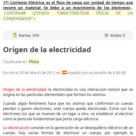
17) Corriente Eléctrica:
es el flujo de carga por unidad de tiempo que
recorre un material. Se debe a un movimiento de los electrones
...
CONTINUAR LEYENDO "CARACTERÍSTICAS FÍSICAS DE UN
CONDENSADOR" »
Karma:
34%
Visitas: 0
Origen de la electricidad
Física
Clasificado en
Escrito el
30 de Marzo de 2011
en
español con un tamaño de 6,49 KB
Origen de la electricidad:
la electricidad es una interaccion natural que se
origina en las partículas elementales que forman los atomos.
Cuando algún fenómeno hace que los atomos que conforman un cuerpo
pierdan o ganen electrones, este cuerpo queda electrizado. Como son los
electrones los que se mueven de un lugar a otro, se estableció al electron
como la particula fundamental que porta carga eléctrica.
La electrización
consiste en la generación de un desequilibrio eléctrico de un
cuerpo. Hay varias formas de electrizar un cuerpo, por ejemplo la