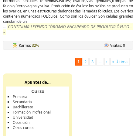
hormonas sexuales femeninas.Partes; ovarios,vías genitales,trompas de
falopio,útero,vagina y vulva. Producción de óvulos: los ovúlos se producen en
los ovarios, en unas estructuras dedondeadas llamadas folículos. Los ovarios
contienen numerosos FOLículos. Como son los óvulos? Son células grandes
constan de un
CONTINUAR LEYENDO "ÓRGANO ENCARGADO DE PRODUCIR ÓVULOS"
...
»
Karma:
32%
Visitas: 0
1
2
3
…
›
» Última
Apuntes de...
Curso
Primaria
Secundaria
Bachillerato
Formación Profesional
Universidad
Oposición
Otros cursos