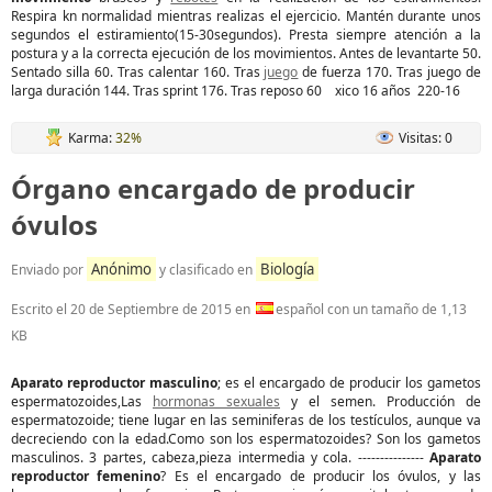
Respira kn normalidad mientras realizas el ejercicio. Mantén durante unos
segundos el estiramiento(15-30segundos). Presta siempre atención a la
postura y a la correcta ejecución de los movimientos. Antes de levantarte 50.
Sentado silla 60. Tras calentar 160. Tras
juego
de fuerza 170. Tras juego de
larga duración 144. Tras sprint 176. Tras reposo 60 xico 16 años 220-16
Karma:
32%
Visitas: 0
Órgano encargado de producir
óvulos
Anónimo
Biología
Enviado por
y clasificado en
Escrito el
20 de Septiembre de 2015
en
español con un tamaño de 1,13
KB
Aparato reproductor masculino
; es el encargado de producir los gametos
espermatozoides,Las
hormonas sexuales
y el semen. Producción de
espermatozoide; tiene lugar en las seminiferas de los testículos, aunque va
decreciendo con la edad.Como son los espermatozoides? Son los gametos
masculinos. 3 partes, cabeza,pieza intermedia y cola. ---------------
Aparato
reproductor femenino
? Es el encargado de producir los óvulos, y las