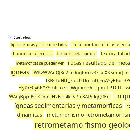
Etiquetas:
rocas metamorficas ejemp
tipos de rocas y sus propiedades
dinamicas ejemplo
textura foliad
texturas metamorficas
rocas resultado del me
metamoficas se pueden ver
igneas
WKzWVAnQJ3e7Iai0ngPmxv3zJkuXKSmnrJFn
fKRsTqNlT_3joU3UnImDJEgA5yPBdtB
HyXxECy6PYXSmRTo3bFWgihmdArDpm_LPTCFlc_w
En qu
WACjBpjx9SbKDqn_H2fspJ4kLV7oi8At5IIqQ0En
ígneas sedimentarias y metamorficas
r
dinamicas
metamorfismo retrometamorfis
retrometamorfismo geolo