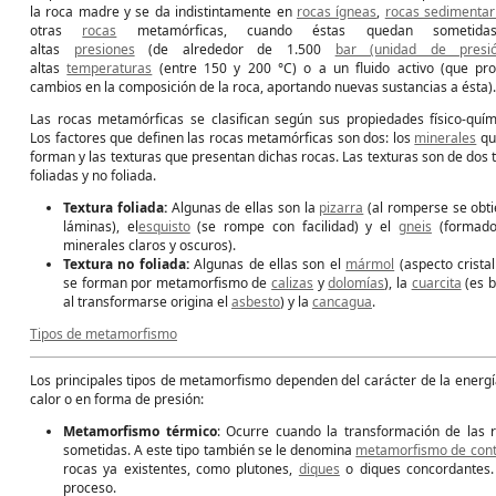
la roca madre y se da indistintamente en
rocas ígneas
,
rocas sedimentar
otras
rocas
metamórficas, cuando éstas quedan sometid
altas
presiones
(de alrededor de 1.500
bar (unidad de presió
altas
temperaturas
(entre 150 y 200 °C) o a un fluido activo (que pr
cambios en la composición de la roca, aportando nuevas sustancias a ésta).
Las rocas metamórficas se clasifican según sus propiedades físico-quím
Los factores que definen las rocas metamórficas son dos: los
minerales
qu
forman y las texturas que presentan dichas rocas. Las texturas son de dos t
foliadas y no foliada.
Textura foliada:
Algunas de ellas son la
pizarra
(al romperse se obt
láminas), el
esquisto
(se rompe con facilidad) y el
gneis
(formado
minerales claros y oscuros).
Textura no foliada:
Algunas de ellas son el
mármol
(aspecto cristal
se forman por metamorfismo de
calizas
y
dolomías
), la
cuarcita
(es b
al transformarse origina el
asbesto
) y la
cancagua
.
Tipos de metamorfismo
Los principales tipos de metamorfismo dependen del carácter de la energ
calor o en forma de presión:
Metamorfismo térmico
: Ocurre cuando la transformación de las 
sometidas. A este tipo también se le denomina
metamorfismo de cont
rocas ya existentes, como plutones,
diques
o diques concordantes.
proceso.