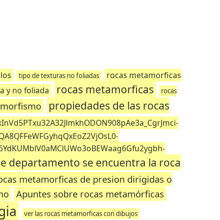
los
rocas metamorficas
tipo de texturas no foliadas
rocas metamorficas
a y no foliada
rocas
propiedades de las rocas
tamorfismo
kInVd5PTxu32A32JlmkhODON908pAe3a_CgrJmci-
PQA8QFFeWFGyhqQxEoZ2VjOsL0-
6YdKUMblV0aMClUWo3oBEWaag6Gfu2ygbh-
e departamento se encuentra la roca
ocas metamorficas de presion dirigidas o
mo
Apuntes sobre rocas metamórficas
gia
ver las rocas metamorficas con dibujos