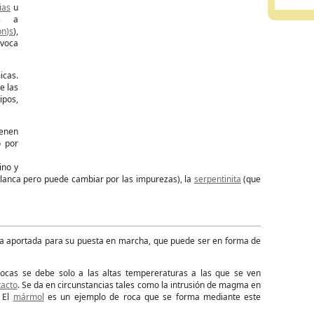
ias
u
as a
n)s
),
ovoca
icas.
e las
ipos,
ienen
 por
ino y
lanca pero puede cambiar por las impurezas), la
serpentinita
(que
ía aportada para su puesta en marcha, que puede ser en forma de
rocas se debe solo a las altas tempereraturas a las que se ven
acto
. Se da en circunstancias tales como la intrusión de magma en
 El
mármol
es un ejemplo de roca que se forma mediante este