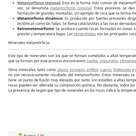
Metamorfismo regional
: Esta es la forma más común de metamorfi
vez, se denomina
metamorfismo regional
. Estos procesos se da
formación de grandes montañas. Un ejemplo de roca que se forma me
Metamorfismo dinámico
: Es producido por fuertes presiones dir
tectónicas como las fallas. Se llama cataclastitas a las rocas deriva
Retrometamorfismo
: Se produce cuando rocas formadas en zonas s
presión y temperatura bajas. Las
serpentinitas
son las principales roc
Minerales metamórficos
Este tipo de minerales son los que se forman sometidos a altas tempera
que se forman por este proceso encontramos
cianita
,
estaurolita
,
silimanita
Otros minerales, tales como
olivino
,
piroxeno
,
anfíbol
,
cuarzo
,
feldespato
y
no son necesariamente resultado del metamorfismo. Estos minerales se
tiene un punto de fusión muy elevado, por tanto son estables a altas tem
rocas pueden ver alterada su composición química. No obstante, todos los 
La presencia de según que tipo de minerales en las rocas indica la tempera
Karma:
17%