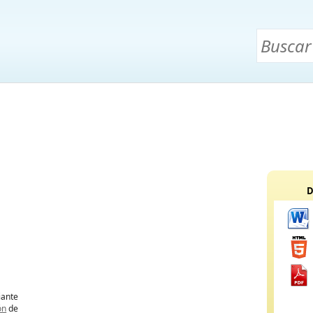
D
ante
ón
de