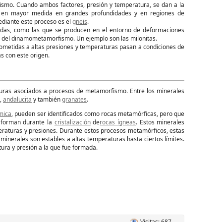
smo. Cuando ambos factores, presión y temperatura, se dan a la
n en mayor medida en grandes profundidades y en regiones de
diante este proceso es el
gneis
.
igidas, como las que se producen en el entorno de deformaciones
das del dinamometamorfismo. Un ejemplo son las milonitas.
ometidas a altas presiones y temperaturas pasan a condiciones de
as con este origen.
turas asociados a procesos de metamorfismo. Entre los minerales
,
andalucita
y también
granates
.
mica
, pueden ser identificados como rocas metamórficas, pero que
 forman durante la
cristalización
de
rocas ígneas
. Estos minerales
peraturas y presiones. Durante estos procesos metamórficos, estas
minerales son estables a altas temperaturas hasta ciertos límites.
tura y presión a la que fue formada.
Visitas: 687