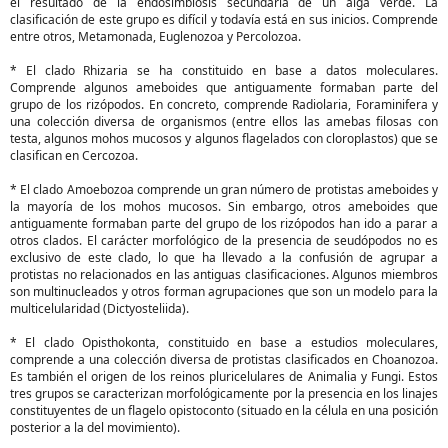
el resultado de la endosimbiosis secundaria de un alga verde. La
clasificación de este grupo es difícil y todavía está en sus inicios. Comprende
entre otros, Metamonada, Euglenozoa y Percolozoa.
* El clado Rhizaria se ha constituido en base a datos moleculares.
Comprende algunos ameboides que antiguamente formaban parte del
grupo de los rizópodos. En concreto, comprende Radiolaria, Foraminifera y
una colección diversa de organismos (entre ellos las amebas filosas con
testa, algunos mohos mucosos y algunos flagelados con cloroplastos) que se
clasifican en Cercozoa.
* El clado Amoebozoa comprende un gran número de protistas ameboides y
la mayoría de los mohos mucosos. Sin embargo, otros ameboides que
antiguamente formaban parte del grupo de los rizópodos han ido a parar a
otros clados. El carácter morfológico de la presencia de seudópodos no es
exclusivo de este clado, lo que ha llevado a la confusión de agrupar a
protistas no relacionados en las antiguas clasificaciones. Algunos miembros
son multinucleados y otros forman agrupaciones que son un modelo para la
multicelularidad (Dictyosteliida).
* El clado Opisthokonta, constituido en base a estudios moleculares,
comprende a una colección diversa de protistas clasificados en Choanozoa.
Es también el origen de los reinos pluricelulares de Animalia y Fungi. Estos
tres grupos se caracterizan morfológicamente por la presencia en los linajes
constituyentes de un flagelo opistoconto (situado en la célula en una posición
posterior a la del movimiento).