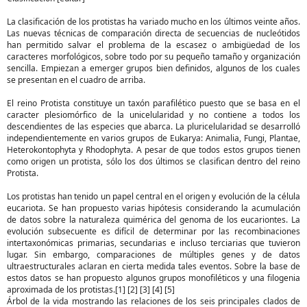
La clasificación de los protistas ha variado mucho en los últimos veinte años.
Las nuevas técnicas de comparación directa de secuencias de nucleótidos
han permitido salvar el problema de la escasez o ambigüedad de los
caracteres morfológicos, sobre todo por su pequeño tamaño y organización
sencilla. Empiezan a emerger grupos bien definidos, algunos de los cuales
se presentan en el cuadro de arriba.
El reino Protista constituye un taxón parafilético puesto que se basa en el
caracter plesiomórfico de la unicelularidad y no contiene a todos los
descendientes de las especies que abarca. La pluricelularidad se desarrolló
independientemente en varios grupos de Eukarya: Animalia, Fungi, Plantae,
Heterokontophyta y Rhodophyta. A pesar de que todos estos grupos tienen
como origen un protista, sólo los dos últimos se clasifican dentro del reino
Protista.
Los protistas han tenido un papel central en el origen y evolución de la célula
eucariota. Se han propuesto varias hipótesis considerando la acumulación
de datos sobre la naturaleza quimérica del genoma de los eucariontes. La
evolución subsecuente es difícil de determinar por las recombinaciones
intertaxonómicas primarias, secundarias e incluso terciarias que tuvieron
lugar. Sin embargo, comparaciones de múltiples genes y de datos
ultraestructurales aclaran en cierta medida tales eventos. Sobre la base de
estos datos se han propuesto algunos grupos monofiléticos y una filogenia
aproximada de los protistas.[1] [2] [3] [4] [5]
Árbol de la vida mostrando las relaciones de los seis principales clados de