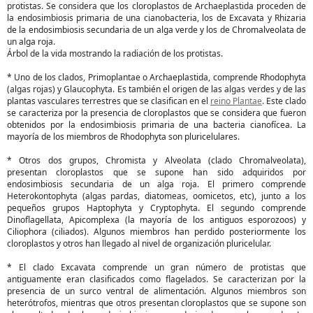
protistas. Se considera que los cloroplastos de Archaeplastida proceden de
la endosimbiosis primaria de una cianobacteria, los de Excavata y Rhizaria
de la endosimbiosis secundaria de un alga verde y los de Chromalveolata de
un alga roja.
Árbol de la vida mostrando la radiación de los protistas.
* Uno de los clados, Primoplantae o Archaeplastida, comprende Rhodophyta
(algas rojas) y Glaucophyta. Es también el origen de las algas verdes y de las
plantas vasculares terrestres que se clasifican en el
reino Plantae
. Este clado
se caracteriza por la presencia de cloroplastos que se considera que fueron
obtenidos por la endosimbiosis primaria de una bacteria cianofícea. La
mayoría de los miembros de Rhodophyta son pluricelulares.
* Otros dos grupos, Chromista y Alveolata (clado Chromalveolata),
presentan cloroplastos que se supone han sido adquiridos por
endosimbiosis secundaria de un alga roja. El primero comprende
Heterokontophyta (algas pardas, diatomeas, oomicetos, etc), junto a los
pequeños grupos Haptophyta y Cryptophyta. El segundo comprende
Dinoflagellata, Apicomplexa (la mayoría de los antiguos esporozoos) y
Ciliophora (ciliados). Algunos miembros han perdido posteriormente los
cloroplastos y otros han llegado al nivel de organización pluricelular.
* El clado Excavata comprende un gran número de protistas que
antiguamente eran clasificados como flagelados. Se caracterizan por la
presencia de un surco ventral de alimentación. Algunos miembros son
heterótrofos, mientras que otros presentan cloroplastos que se supone son