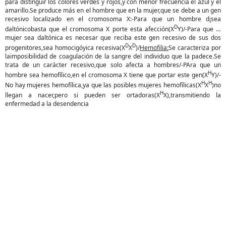
para distinguir los colores verdes y rojos,y con menor frecuencia el azul y el
amarillo.Se produce más en el hombre que en la mujer,que se debe a un gen
recesivo localizado en el cromosoma X:-Para que un hombre d¡sea
D
daltónicobasta que el cromosoma X porte esta afección(X
Y)/-Para que la
mujer sea daltónica es necesar que reciba este gen recesivo de sus dos
D
D
progenitores,sea homocigóyica recesiva(X
X
)/
Hemofilia:
Se caracteriza por
laimposibilidad de coagulación de la sangre del individuo que la padece.Se
trata de un carácter recesivo,que solo afecta a hombres/-PAra que un
H
hombre sea hemofílico,en el cromosoma X tiene que portar este gen(X
Y)/-
H
H
No hay mujeres hemofílica,ya que las posibles mujeres hemofílicas(X
X
)no
H
llegan a nacer,pero si pueden ser ortadoras(X
X),transmitiendo la
enfermedad a la desendencia