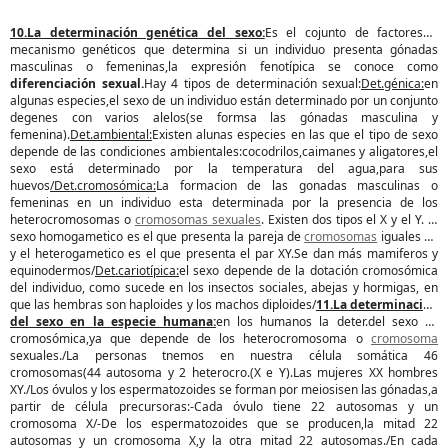
10.La determinación genética del sexo:
Es el cojunto de factores y
mecanismo genéticos que determina si un individuo presenta gónadas
masculinas o femeninas,la expresión fenotípica se conoce como
diferenciación sexual.
Hay 4 tipos de determinación sexual:
Det.génica:
en
algunas especies,el sexo de un individuo están determinado por un conjunto
degenes con varios alelos(se formsa las gónadas masculina y
femenina).
Det.ambiental:
Existen alunas especies en las que el tipo de sexo
depende de las condiciones ambientales:cocodrilos,caimanes y aligatores,el
sexo está determinado por la temperatura del agua,para sus
huevos
/Det.cromosómica:
La formacion de las gonadas masculinas o
femeninas en un individuo esta determinada por la presencia de los
heterocromosomas o
cromosomas sexuales
. Existen dos tipos el X y el Y. El
sexo homogametico es el que presenta la pareja de
cromosomas
iguales XX
y el heterogametico es el que presenta el par XY.Se dan más mamiferos y
equinodermos/
Det.cariotípica:
el sexo depende de la dotación cromosómica
del individuo, como sucede en los insectos sociales, abejas y hormigas, en
que las hembras son haploides y los machos diploides/
11.La determinación
del sexo en la especie humana:
en los humanos la deter.del sexo es
cromosómica,ya que depende de los heterocromosoma o
cromosoma
sexuales./La personas tnemos en nuestra célula somática 46
cromosomas(44 autosoma y 2 heterocro.(X e Y).Las mujeres XX hombres
XY./Los óvulos y los espermatozoides se forman por meiosisen las gónadas,a
partir de célula precursoras:-Cada óvulo tiene 22 autosomas y un
cromosoma X/-De los espermatozoides que se producen,la mitad 22
autosomas y un cromosoma X,y la otra mitad 22 autosomas./En cada