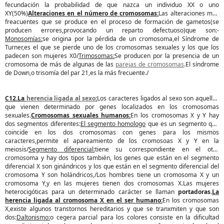
fecundación la probabilidad de que nazca un individuo XX o uno
XY(50%)
Alteraciones en el número de cromosomas:
Las alteraciones más
freacuentes que se produce en el proceso de formación de gametos(se
producen errores,provocando un reparto defectuoso)que son:-
Monosomías:
se origina por la pérdida de un cromosoma,el Síndrome de
Turner,es el que se pierde uno de los cromosomas sexuales y los que los
padecen son mujeres X0/
Trimosomas:
Se producen por la presencia de un
cromosoma de más de algunas de las
parejas de cromosomas
.El síndrome
de Down,o trisomía del par 21,es la más frecuente./
C12.La
herencia ligada al sexo
:
Los caracteres ligados al sexo son aquellos
que vienen determinado por genes localizados en los cromosomas
sexuales.
Cromosomas sexuales humanos:
En los cromosomas X y Y hay
dos segmentos diferentes:
El segmento homologo
que es un segmento que
coincide en los dos cromosomas con genes para los mismos
caracteres,permite el apareamiento de los cromosoas X y Y en la
meiosis/
Segmento diferencial:
tiene su correspondiente en el otro
cromosoma y hay dos tipos también, los genes que están en el segmento
diferencial X son ginándricos y los que están en el segmento diferencial del
cromosoma Y son holándricos,/Los hombres tiene un cromosoma X y un
cromosoma Y,y en las mujeres tienen dos cromosomas X.Las mujeres
heterocigóticas para un determinado carácter se llaman
portadoras.
La
herencia ligada al cromosoma X en el ser humano:
En los cromosomas
X,existe algunos transtornos hereditarios y que se tranxmiten y que son
dos:
Daltonismo:
o cegera parcial para los colores consiste en la dificultad