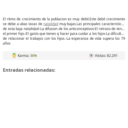
El ritmo de crecimiento de la poblacion es muy debil.Este debil crecimiento
se debe a ubas tasas de
natalidad
muy bajas.Las principales caracteristicas
de esta baja natalidad:
·
La difusion de los anticonceptivos
·
El retraso de tener
el primer hijo.
·
El gasto que tienes q hacer para cuidar a los hijos
·
La dificultad
de relacionar el trabajos con los hijos.
·
La esperanza de vida supera los 79
años
Karma:
36%
Visitas: 82.291
Entradas relacionadas: