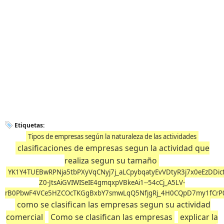
Etiquetas:
Tipos de empresas según la naturaleza de las actividades
clasificaciones de empresas segun la actividad que
realiza segun su tamaño
YK1Y4TUEBwRPNja5tbPXyVqCNyj7j_aLCpybqatyEvVDtyR3j7x0eEzDDi
Z0-JtsAiGVIWISeIE4gmqxpVBkeAi1--54cCj_A5LV-
rB0PbwF4VCe5HZCOcTKGgBxbY7smwLqQ5NfjgRj_4H0CQpD7my1fCrP0
como se clasifican las empresas segun su actividad
comercial
Como se clasifican las empresas
explicar la