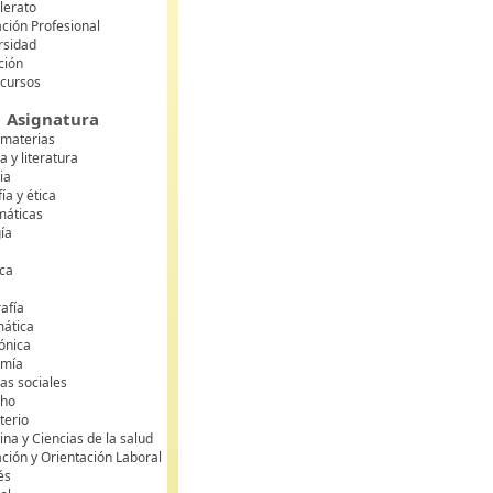
lerato
ción Profesional
rsidad
ción
 cursos
Asignatura
 materias
 y literatura
ia
fía y ética
áticas
gía
ca
s
afía
mática
rónica
omía
as sociales
cho
terio
na y Ciencias de la salud
ción y Orientación Laboral
és