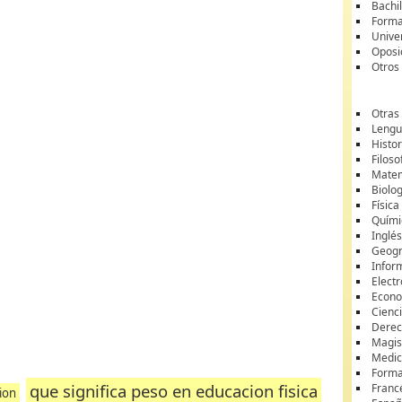
Bachil
Forma
Unive
Oposi
Otros
Otras
Lengua
Histor
Filoso
Matem
Biolo
Física
Quími
Inglé
Geogr
Infor
Elect
Econ
Cienci
Dere
Magis
Medici
Forma
que significa peso en educacion fisica
Franc
cion