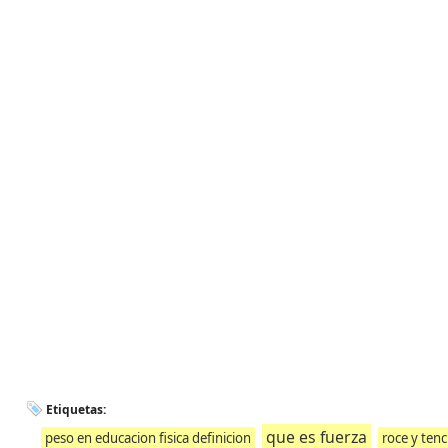
Etiquetas:
que es fuerza
peso en educacion fisica definicion
roce y ten