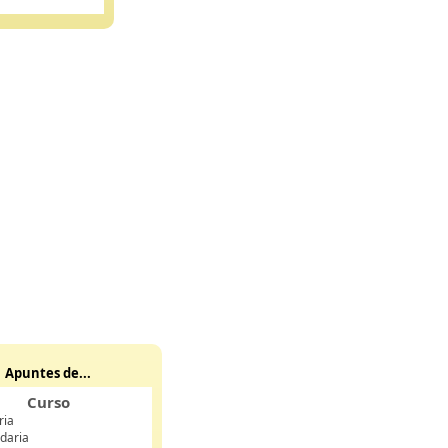
Apuntes de...
Curso
ria
daria