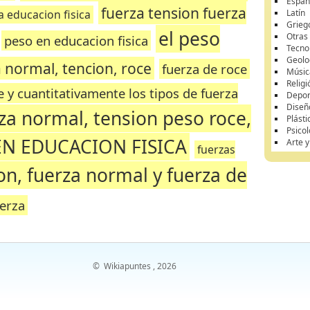
Españ
fuerza tension fuerza
a educacion fisica
Latín
Grieg
el peso
Otras
peso en educacion fisica
Tecno
Geolo
 normal, tencion, roce
fuerza de roce
Músic
Religi
e y cuantitativamente los tipos de fuerza
Depor
Diseñ
za normal, tension peso roce,
Plásti
Psicol
EN EDUCACION FISICA
Arte 
fuerzas
on, fuerza normal y fuerza de
erza
©
Wikiapuntes
, 2026