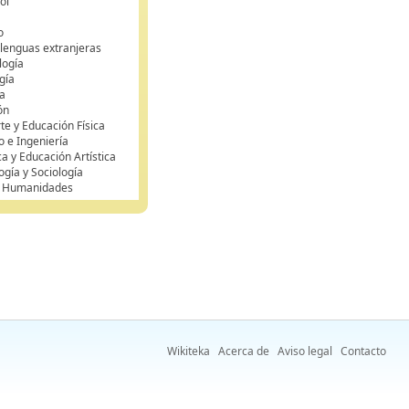
ol
o
 lenguas extranjeras
logía
gía
a
ón
te y Educación Física
o e Ingeniería
ca y Educación Artística
ogía y Sociología
y Humanidades
Wikiteka
Acerca de
Aviso legal
Contacto