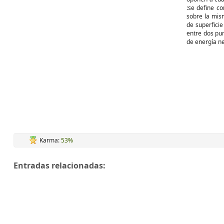
:se define c
sobre la mi
de superfici
entre dos pu
de energía ne
Karma:
53%
Entradas relacionadas: