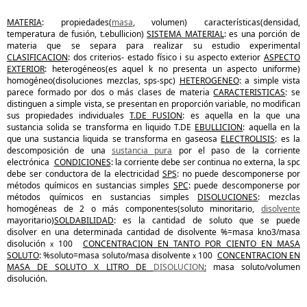
MATERIA
: propiedades(
masa
, volumen) características(densidad,
temperatura de fusión, t.ebullicion)
SISTEMA MATERIAL
: es una porción de
materia que se separa para realizar su estudio experimental
CLASIFICACION
: dos criterios- estado físico i su aspecto exterior
ASPECTO
EXTERIOR
: heterogéneos(es aquel k no presenta un aspecto uniforme)
homogéneo(disoluciones mezclas, sps-spc)
HETEROGENEO
: a simple vista
parece formado por dos o más clases de materia
CARACTERISTICAS
: se
distinguen a simple vista, se presentan en proporción variable, no modifican
sus propiedades individuales
T.DE FUSION
: es aquella en la que una
sustancia solida se transforma en liquido T.DE
EBULLICION
: aquella en la
que una sustancia liquida se transforma en gaseosa
ELECTROLISIS
: es la
descomposición de una
sustancia pura
por el paso de la corriente
electrónica
CONDICIONES
: la corriente debe ser continua no externa, la spc
debe ser conductora de la electricidad
SPS
: no puede descomponerse por
métodos químicos en sustancias simples
SPC
: puede descomponerse por
métodos químicos en sustancias simples
DISOLUCIONES
: mezclas
homogéneas de 2 o más componentes(soluto minoritario,
disolvente
mayoritario)
SOLDABILIDAD
: es la cantidad de soluto que se puede
disolver en una determinada cantidad de disolvente %=masa kno3/masa
disolución
100
CONCENTRACION EN TANTO POR CIENTO EN MASA
x
SOLUTO
: %soluto=masa soluto/masa disolvente
100
CONCENTRACION EN
x
MASA DE SOLUTO X LITRO DE
DISOLUCION
:
masa soluto/volumen
disolución.