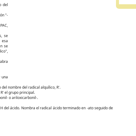
o del
ón "-
UPAC,
s, se
e esa
én se
co",
labra
r una
del nombre del radical alquílico, R'.
R' el grupo principal.
il- o ariloxicarbonil-.
l H del ácido. Nombra el radical ácido terminado en -ato seguido de