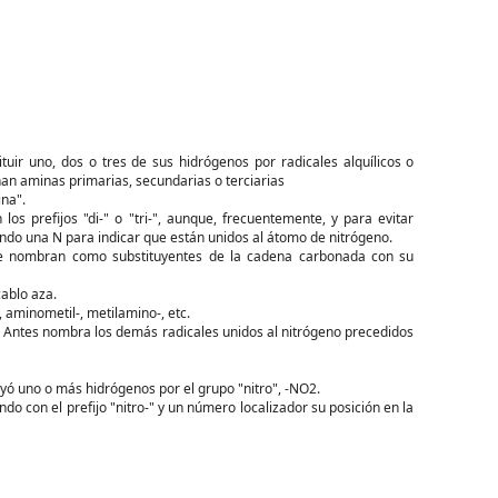
ir uno, dos o tres de sus hidrógenos por radicales alquílicos o
n aminas primarias, secundarias o terciarias
na".
 los prefijos "di-" o "tri-", aunque, frecuentemente, y para evitar
ndo una N para indicar que están unidos al átomo de nitrógeno.
se nombran como substituyentes de la cadena carbonada con su
ablo aza.
aminometil-, metilamino-, etc.
 Antes nombra los demás radicales unidos al nitrógeno precedidos
yó uno o más hidrógenos por el grupo "nitro", -NO2.
 con el prefijo "nitro-" y un número localizador su posición en la