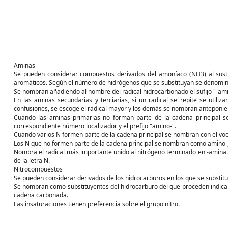
Aminas
Se pueden considerar compuestos derivados del amoníaco (NH3) al sustitu
aromáticos. Según el número de hidrógenos que se substituyan se denomina
Se nombran añadiendo al nombre del radical hidrocarbonado el sufijo "-ami
En las aminas secundarias y terciarias, si un radical se repite se utilizan
confusiones, se escoge el radical mayor y los demás se nombran anteponie
Cuando las aminas primarias no forman parte de la cadena principal 
correspondiente número localizador y el prefijo "amino-".
Cuando varios N formen parte de la cadena principal se nombran con el voc
Los N que no formen parte de la cadena principal se nombran como amino-, 
Nombra el radical más importante unido al nitrógeno terminado en -amina.
de la letra N.
Nitrocompuestos
Se pueden considerar derivados de los hidrocarburos en los que se substitu
Se nombran como substituyentes del hidrocarburo del que proceden indicando
cadena carbonada.
Las insaturaciones tienen preferencia sobre el grupo nitro.