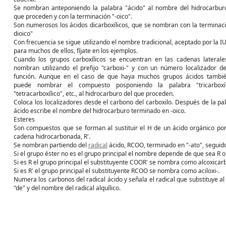
Se nombran anteponiendo la palabra "ácido" al nombre del hidrocarbur
que proceden y con la terminación "-oico".
Son numerosos los ácidos dicarboxílicos, que se nombran con la terminaci
dioico"
Con frecuencia se sigue utilizando el nombre tradicional, aceptado por la I
para muchos de ellos, fíjate en los ejemplos.
Cuando los grupos carboxílicos se encuentran en las cadenas laterale
nombran utilizando el prefijo "carboxi-" y con un número localizador d
función. Aunque en el caso de que haya muchos grupos ácidos tambi
puede nombrar el compuesto posponiendo la palabra "tricarboxíli
"tetracarboxílico", etc., al hidrocarburo del que proceden.
Coloca los localizadores desde el carbono del carboxilo. Después de la pa
ácido escribe el nombre del hidrocarburo terminado en -oico.
Esteres
Son compuestos que se forman al sustituir el H de un ácido orgánico po
cadena hidrocarbonada, R'.
Se nombran partiendo del
radical
ácido, RCOO, terminado en "-ato", seguido 
Si el grupo éster no es el grupo principal el nombre depende de que sea R o 
Si es R el grupo principal el substituyente COOR' se nombra como alcoxicarbon
Si es R' el grupo principal el substituyente RCOO se nombra como aciloxi-.
Numera los carbonos del radical ácido y señala el radical que substituye a
"de" y del nombre del radical alquílico.