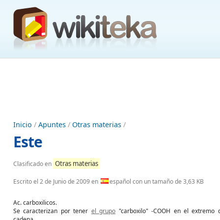
Inicio
/
Apuntes
/
Otras materias
/
Este
Otras materias
Clasificado en
Escrito el
2 de Junio de 2009
en
español con un tamaño de 3,63 KB
Ac. carboxilicos.
Se caracterizan por tener
el grupo
"carboxilo" -COOH en el extremo 
cadena.