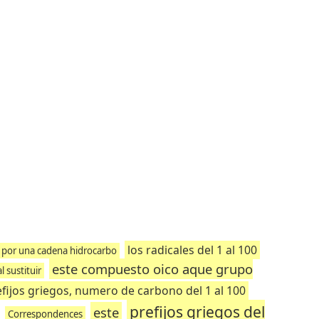
los radicales del 1 al 100
o por una cadena hidrocarbo
este compuesto oico aque grupo
 sustituir
efijos griegos, numero de carbono del 1 al 100
prefijos griegos del
este
Correspondences