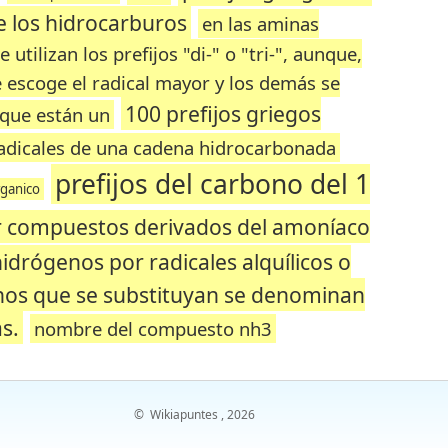
de los hidrocarburos
en las aminas
 utilizan los prefijos "di-" o "tri-", aunque,
e escoge el radical mayor y los demás se
100 prefijos griegos
que están un
 radicales de una cadena hidrocarbonada
prefijos del carbono del 1
rganico
r compuestos derivados del amoníaco
hidrógenos por radicales alquílicos o
nos que se substituyan se denominan
s.
nombre del compuesto nh3
©
Wikiapuntes
, 2026