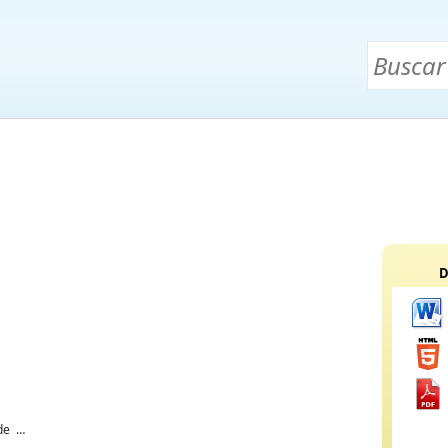
D
de la