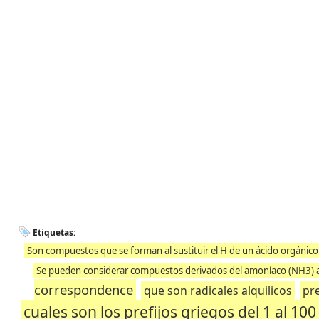
Etiquetas:
Son compuestos que se forman al sustituir el H de un ácido orgánic
Se pueden considerar compuestos derivados del amoníaco (NH3) al
correspondence
que son radicales alquilicos
pr
cuales son los prefijos griegos del 1 al 100