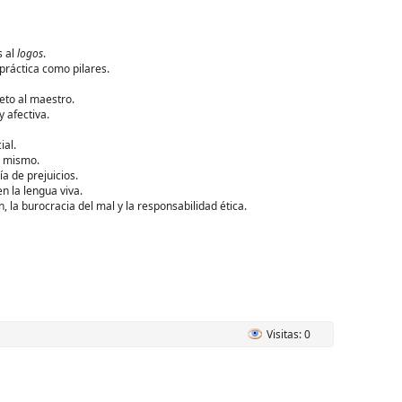
s al
logos
.
práctica como pilares.
eto al maestro.
 afectiva.
ial.
o mismo.
ía de prejuicios.
 la lengua viva.
 la burocracia del mal y la responsabilidad ética.
Visitas: 0