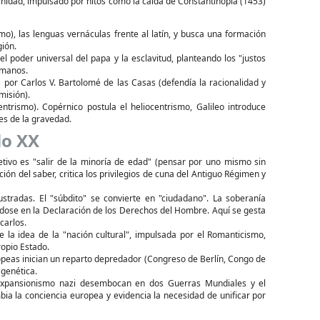
nidad, impulsado por hitos como la caída de Constantinopla (1453)
o), las lenguas vernáculas frente al latín, y busca una formación
gión.
el poder universal del papa y la esclavitud, planteando los "justos
umanos.
por Carlos V. Bartolomé de las Casas (defendía la racionalidad y
misión).
ntrismo). Copérnico postula el heliocentrismo, Galileo introduce
es de la gravedad.
lo XX
etivo es "salir de la minoría de edad" (pensar por uno mismo sin
ión del saber, critica los privilegios de cuna del Antiguo Régimen y
stradas. El "súbdito" se convierte en "ciudadano". La soberanía
ándose en la Declaración de los Derechos del Hombre. Aquí se gesta
carlos.
e la idea de la "nación cultural", impulsada por el Romanticismo,
opio Estado.
opeas inician un reparto depredador (Congreso de Berlín, Congo de
 genética.
expansionismo nazi desembocan en dos Guerras Mundiales y el
bia la conciencia europea y evidencia la necesidad de unificar por