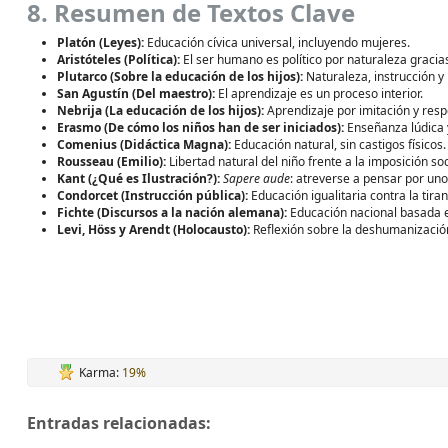
8. Resumen de Textos Clave
Platón (Leyes):
Educación cívica universal, incluyendo mujeres.
Aristóteles (Política):
El ser humano es político por naturaleza gracia
Plutarco (Sobre la educación de los hijos):
Naturaleza, instrucción y 
San Agustín (Del maestro):
El aprendizaje es un proceso interior.
Nebrija (La educación de los hijos):
Aprendizaje por imitación y resp
Erasmo (De cómo los niños han de ser iniciados):
Enseñanza lúdica y
Comenius (Didáctica Magna):
Educación natural, sin castigos físicos.
Rousseau (Emilio):
Libertad natural del niño frente a la imposición soc
Kant (¿Qué es Ilustración?):
Sapere aude
: atreverse a pensar por un
Condorcet (Instrucción pública):
Educación igualitaria contra la tiran
Fichte (Discursos a la nación alemana):
Educación nacional basada en
Levi, Höss y Arendt (Holocausto):
Reflexión sobre la deshumanización,
Karma:
19%
Entradas relacionadas: