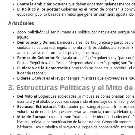
Contra la ambición:
Sostiene que deben gobernar "quienes menos dese
El Político y los poetas:
Gobernar es el "arte" de ordenar la conviv
educación pública basada en mitos que generan sumisión, apostando p
Aristóteles
Zoon politikón:
El ser humano es político por naturaleza porque 
injusto.
Democracia y Demos:
Democracia es libertad jurídica y participación
ciudadanía estaba restringida a hombres libres adultos atenienses. E
administrativo que rompía los privilegios de linaje.
Formas de Gobierno:
Se clasifican por "quién gobierna" y "para qué
Politeia/República. Las formas "degeneradas" (interés propio) son Tir
El Riesgo de la Democracia:
Como todo se basa en la palabra, el g
lugar de razonar).
Líderes:
Basileus
es el rey por sangre, mientras que
Tyrannos
es el cau
3. Estructuras Políticas y el Mito d
Del Mito al Logos:
Las sociedades primitivas se cohesionaban por el 
escritura y el alfabeto vocálico, separando el mensaje del emisor y pe
Evolución Estructural:
Tribu (poder por sangre) pasa a Imperio (uni
voluntaria de entidades que conservan autonomía, como la Hélade gri
Mito de Europa:
Los mitos son "máquinas de identidad colectiva". E
blanco) refleja la personificación de la naturaleza. Geográficamente, 
bárbaros. Hoy simboliza el proyecto europeo de cooperación, memoria