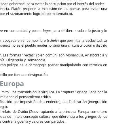
an gobernar" para evitar la corrupción por el interés del poder.
encia. Platón propone la expulsión de los poetas para evitar una
or el razonamiento lógico (tipo matemático).
vive en comunidad y posee
logos
para deliberar sobre lo justo y lo
, apoyada en el tiempo libre (
scholé
) que permitía la esclavitud. La
l
demos
no es el pueblo moderno, sino una circunscripción o distrito
". Las formas "rectas" (bien común) son Monarquía, Aristocracia y
anía, Oligarquía y Demagogia.
ran peligro es la demagogia (ganar manipulando con retórica en
dillo por fuerza o designación.
e Europa
mito, una transmisión jerárquica. La "ruptura" griega llega con la
rmitiendo el pensamiento crítico.
ficación por imposición descendente), o a Federación (integración
ega).
l relato de Ovidio (Zeus raptando a la princesa Europa como toro
pasa de mito a concepto cultural que diferencia a los griegos de los
 contra la guerra y valores compartidos.