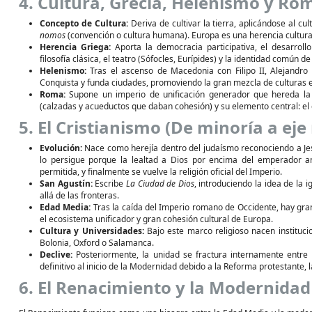
4. Cultura, Grecia, Helenismo y Ro
Concepto de Cultura:
Deriva de cultivar la tierra, aplicándose al cu
nomos
(convención o cultura humana). Europa es una herencia cultural
Herencia Griega:
Aporta la democracia participativa, el desarrollo
filosofía clásica, el teatro (Sófocles, Eurípides) y la identidad común d
Helenismo:
Tras el ascenso de Macedonia con Filipo II, Alejandro
Conquista y funda ciudades, promoviendo la gran mezcla de culturas ent
Roma:
Supone un imperio de unificación generador que hereda la c
(calzadas y acueductos que daban cohesión) y su elemento central: el
5. El Cristianismo (De minoría a eje
Evolución:
Nace como herejía dentro del judaísmo reconociendo a Jes
lo persigue porque la lealtad a Dios por encima del emperador ame
permitida, y finalmente se vuelve la religión oficial del Imperio.
San Agustín:
Escribe
La Ciudad de Dios
, introduciendo la idea de la 
allá de las fronteras.
Edad Media:
Tras la caída del Imperio romano de Occidente, hay gran
el ecosistema unificador y gran cohesión cultural de Europa.
Cultura y Universidades:
Bajo este marco religioso nacen instituc
Bolonia, Oxford o Salamanca.
Declive:
Posteriormente, la unidad se fractura internamente entre I
definitivo al inicio de la Modernidad debido a la Reforma protestante, 
6. El Renacimiento y la Modernidad