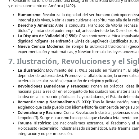
El Renacimiento funciona como una bisagra entre la Edad Media y la moder
y el descubrimiento de América (1492).
Humanismo:
Revaloriza la dignidad del ser humano (antropocentrism
integral (Luis Vives, Nebrija) para cultivar el espíritu más allá de la reli
Derecho y América:
Ante la conquista, Francisco de Vitoria rechaza 
títulos" y limitando el poder imperial, antecedente de los Derechos H
La Disputa de Valladolid (1550):
Gran controversia ética impulsada 
dignidad indígena) se enfrentó a Ginés de Sepúlveda (justificaba su su
Nueva Ciencia Moderna:
Se rompe la autoridad tradicional (geoce
experimentación y matemáticas, y Newton formula las leyes universal
7. Ilustración, Revoluciones y el Sig
La Ilustración:
Movimiento del s. XVIII basado en "iluminar". El obj
depender de autoridades). Promueve la alfabetización, la universalizac
acelera la secularización (separación de religión y política).
Revoluciones (Americana y Francesa):
Ponen en práctica ideas ilu
nacional pasa a residir en el conjunto de los ciudadanos, materializ
la idea de la instrucción pública: si hay ciudadanos, el Estado debe edu
Romanticismo y Nacionalismo (S. XIX):
Tras la Restauración, surg
exigiendo que cada pueblo con idioma/historia compartida tenga su pr
Colonialismo y Racismo:
Con la Revolución Industrial, potencias eur
Leopoldo II). Surge el racismo biologicista que clasifica letalmente por
Trauma Histórico:
Los nacionalismos extremos, el fascismo y el 
Holocausto (exterminio industrializado sistemático). Este trauma cam
integración y no por imposición.