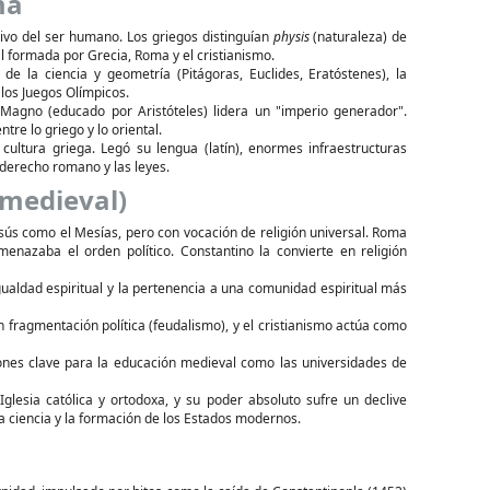
ma
ltivo del ser humano. Los griegos distinguían
physis
(naturaleza) de
 formada por Grecia, Roma y el cristianismo.
 de la ciencia y geometría (Pitágoras, Euclides, Eratóstenes), la
e los Juegos Olímpicos.
 Magno (educado por Aristóteles) lidera un "imperio generador".
re lo griego y lo oriental.
ultura griega. Legó su lengua (latín), enormes infraestructuras
 derecho romano y las leyes.
 medieval)
ús como el Mesías, pero con vocación de religión universal. Roma
nazaba el orden político. Constantino la convierte en religión
igualdad espiritual y la pertenencia a una comunidad espiritual más
 fragmentación política (feudalismo), y el cristianismo actúa como
iones clave para la educación medieval como las universidades de
glesia católica y ortodoxa, y su poder absoluto sufre un declive
la ciencia y la formación de los Estados modernos.