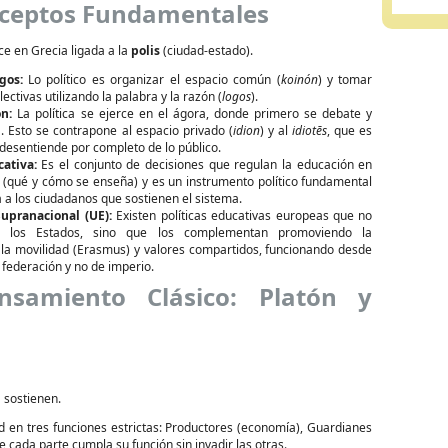
nceptos Fundamentales
ace en Grecia ligada a la
polis
(ciudad-estado).
gos:
Lo político es organizar el espacio común (
koinón
) y tomar
ectivas utilizando la palabra y la razón (
logos
).
n:
La política se ejerce en el ágora, donde primero se debate y
. Esto se contrapone al espacio privado (
idion
) y al
idiotēs
, que es
desentiende por completo de lo público.
cativa:
Es el conjunto de decisiones que regulan la educación en
 (qué y cómo se enseña) y es un instrumento político fundamental
a los ciudadanos que sostienen el sistema.
upranacional (UE):
Existen políticas educativas europeas que no
a los Estados, sino que los complementan promoviendo la
 la movilidad (Erasmus) y valores compartidos, funcionando desde
 federación y no de imperio.
nsamiento Clásico: Platón y
a sostienen.
d en tres funciones estrictas: Productores (economía), Guardianes
e cada parte cumpla su función sin invadir las otras.