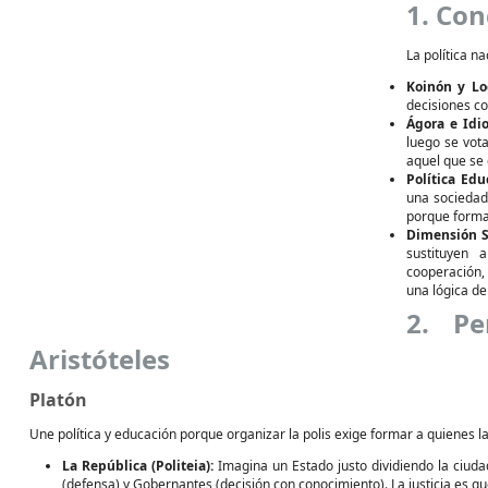
1. Co
La política n
Koinón y Lo
decisiones col
Ágora e Idio
luego se vota
aquel que se 
Política Edu
una sociedad
porque forma 
Dimensión S
sustituyen 
cooperación,
una lógica de
2. Pe
Aristóteles
Platón
Une política y educación porque organizar la polis exige formar a quienes l
La República (Politeia):
Imagina un Estado justo dividiendo la ciuda
(defensa) y Gobernantes (decisión con conocimiento). La justicia es qu