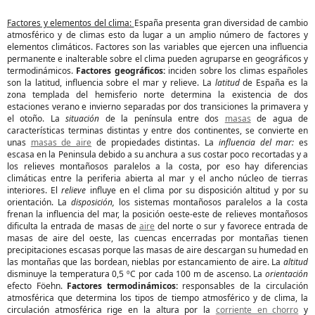
Factores y elementos del clima:
España presenta gran diversidad de cambio
atmosférico y de climas esto da lugar a un amplio número de factores y
elementos climáticos. Factores son las variables que ejercen una influencia
permanente e inalterable sobre el clima pueden agruparse en geográficos y
termodinámicos.
Factores geográficos:
inciden sobre los climas españoles
son la latitud, influencia sobre el mar y relieve. La
latitud
de España es la
zona templada del hemisferio norte determina la existencia de dos
estaciones verano e invierno separadas por dos transiciones la primavera y
el otoño. La
situación
de la península entre dos
masas
de agua de
características terminas distintas y entre dos continentes, se convierte en
unas
masas de aire
de propiedades distintas. La
influencia del mar:
es
escasa en la Peninsula debido a su anchura a sus costar poco recortadas y a
los relieves montañosos paralelos a la costa, por eso hay diferencias
climáticas entre la periferia abierta al mar y el ancho núcleo de tierras
interiores. El
relieve
influye en el clima por su disposición altitud y por su
orientación. La
disposición,
los sistemas montañosos paralelos a la costa
frenan la influencia del mar, la posición oeste-este de relieves montañosos
dificulta la entrada de masas de
aire
del norte o sur y favorece entrada de
masas de aire del oeste, las cuencas encerradas por montañas tienen
precipitaciones escasas porque las masas de aire descargan su humedad en
las montañas que las bordean, nieblas por estancamiento de aire. La
altitud
disminuye la temperatura 0,5 ºC por cada 100 m de ascenso. La
orientación
efecto Föehn.
Factores termodinámicos:
responsables de la circulación
atmosférica que determina los tipos de tiempo atmosférico y de clima, la
circulación atmosférica rige en la altura por la
corriente en chorro
y