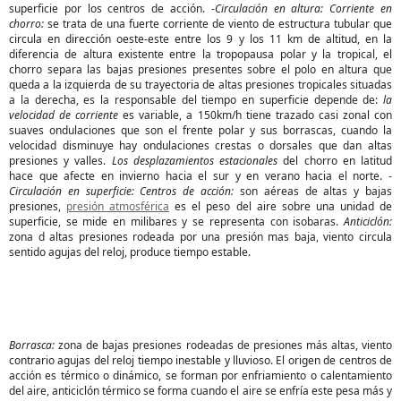
superficie por los centros de acción. -
Circulación en altura: Corriente en
chorro:
se trata de una fuerte corriente de viento de estructura tubular que
circula en dirección oeste-este entre los 9 y los 11 km de altitud, en la
diferencia de altura existente entre la tropopausa polar y la tropical, el
chorro separa las bajas presiones presentes sobre el polo en altura que
queda a la izquierda de su trayectoria de altas presiones tropicales situadas
a la derecha, es la responsable del tiempo en superficie depende de:
la
velocidad de corriente
es variable, a 150km/h tiene trazado casi zonal con
suaves ondulaciones que son el frente polar y sus borrascas, cuando la
velocidad disminuye hay ondulaciones crestas o dorsales que dan altas
presiones y valles.
Los desplazamientos estacionales
del chorro en latitud
hace que afecte en invierno hacia el sur y en verano hacia el norte. -
Circulación en superficie: Centros de acción:
son aéreas de altas y bajas
presiones,
presión atmosférica
es el peso del aire sobre una unidad de
superficie, se mide en milibares y se representa con isobaras.
Anticiclón:
zona d altas presiones rodeada por una presión mas baja, viento circula
sentido agujas del reloj, produce tiempo estable.
Borrasca:
zona de bajas presiones rodeadas de presiones más altas, viento
contrario agujas del reloj tiempo inestable y lluvioso. El origen de centros de
acción es térmico o dinámico, se forman por enfriamiento o calentamiento
del aire, anticiclón térmico se forma cuando el aire se enfría este pesa más y