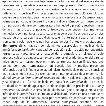
ejerce una alta presión, una baja térmica se forma cuando el aire se caliente
pesa menos y se eleva ejerciendo una baja presión. Centros de acción
dinámicos se forman a partir de crestas de la corriente en chorro q se
reflejan en superficie.Principales centros de acción: anticiclónicos: Azores
que en verano se desplaza hacia el norte e invierno al sur. Depresionarios:
formadas por coladas de aire frio con el cálido y húmedo.
Las masas de aire
son porciones de aire con temperatura humedad y presión, reciben masas
de aire frías árticas o polares y tropicales que pueden ser marítimas
humedas o continentales secas. -
Los frentes
son superficies que separan dos
masas de aire características distintias, el frente polar separa las masas
tropicales y polar que originan borrascas de dos frentes y precipitaciones.
Elementos de clima:
son complementos observables y medibles de la
atmósfera:
La insolación:
cantidad de radiación solar recibida por superficie
terrestre.
La nubosidad:
es el estado de la atmósfera en el que el cielo
aparece cubierto de nubes.
La temperatura:
es el grado de calor del aire, se
mide en ºC con termómetro en mapa se representa con líneas que une
puntos con igual temperatura. En España las Tª medias presentan
diferencias por la influencia de latitud, disminuyen hacia el norte, distancia al
mar, suaves en la costa y extremas en el interior, altura descienden con la
altitud.
Amplitud térmica anual. Heladas:
cuando Tª baja 0ºC agua se congela
y se deposita en forma de hielo en superficie.
Humedad
del aire es la
cantidad de vapor de agua que contiene depende de proximidad al mar y
temperatura.
Niebla
suspensión de diminutas gotas de agua en la capa
inferior de la atmósfera que limitan la visibilidad.
Calima
es una broma seca
que reduce la visibilidad caudada por presencia de partículas de polvo en
capas baja de la atmósfera.
Presión atmosférica
depende de las
características de masas de aire que se situan en en España.
Vientos: