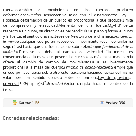
Fuerzas:
cambian el movimiento de los cuerpos, producen
deformaciones.
unidad si:n
newton.Se mide con el dinamometro.
Ley de
Hooke:
La deformacion de un cuerpo es proporciona la que produce.Limite
de compresion y elasticidad.
Momento de una fuerza:
M
=F·d"Fuerza
o
respecto a un punto, su direccion es perpendicular al plano q forma el punto
y la fuerza, el sentido d avanz.
Leyes de Newton o de la dinámica:
principio de
la inercia:
cualquier cuerpo en reposo con movimiento rectilineo uniforme
seguirá así hasta que una fuerza actue sobre el.
principio fundamental de la
dinámica:
F=m·a.se se debe al cambio de velocidad "la inercia es
consecuencia de la masa que poseen los cuerpos. A más masa mas inercia
ofrece al cambio de cambio de movimiento.La a es inversamente
proporcional a la masa del cuerpo.
Principio de acción-reacción
:Siempre que
un cuerpo hace fuerza sobre otro este reacciona haciendo fuerza del mismo
valor pero en sentido opuesto sobre el primero.
Ley de gravitación
2
universal:
F=G·(m
m
)/d
.
Gravedad:
Vector dirigido hacia el centro de la
1·
2
tierra.
Karma:
11%
Visitas: 366
Entradas relacionadas: