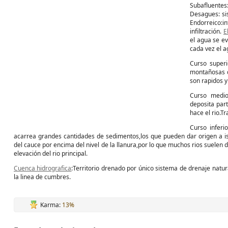
Subafluentes
Desagues: s
Endorreico:
infiltración.
E
el agua se ev
cada vez el 
Curso superi
montañosas d
son rapidos y
Curso medio
deposita par
hace el rio.T
Curso inferio
acarrea grandes cantidades de sedimentos,los que pueden dar origen a is
del cauce por encima del nivel de la llanura,por lo que muchos rios suelen
elevación del rio principal.
Cuenca hidrografica
:Territorio drenado por único sistema de drenaje natur
la linea de cumbres.
Karma:
13%