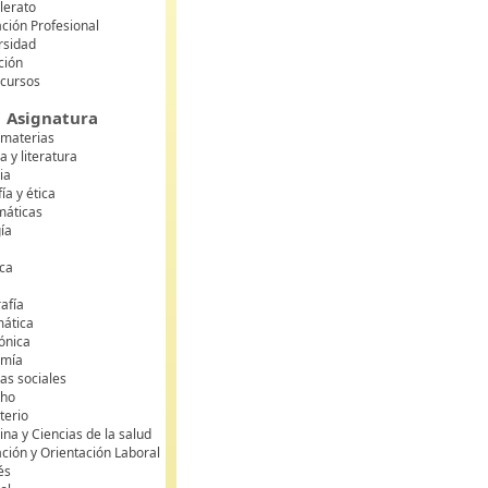
lerato
ción Profesional
rsidad
ción
 cursos
Asignatura
 materias
 y literatura
ia
fía y ética
áticas
gía
ca
s
afía
mática
rónica
omía
as sociales
cho
terio
na y Ciencias de la salud
ción y Orientación Laboral
és