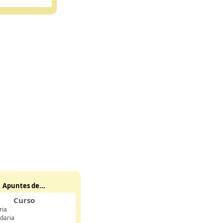
Apuntes de...
Curso
ria
daria