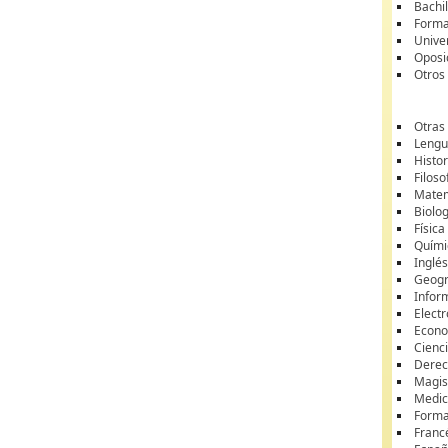
Bachil
Forma
Unive
Oposi
Otros
Otras
Lengua
Histor
Filoso
Matem
Biolo
Física
Quími
Inglé
Geogr
Infor
Elect
Econ
Cienci
Dere
Magis
Medici
Forma
Franc