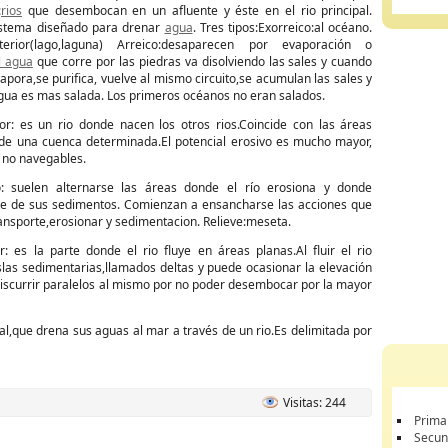
:
rios
que desembocan en un afluente y éste en el rio principal.
istema diseñado para drenar
agua
. Tres tipos:Exorreico:al océano.
interior(lago,laguna) Arreico:desaparecen por evaporación o
l agua
que corre por las piedras va disolviendo las sales y cuando
apora,se purifica, vuelve al mismo circuito,se acumulan las sales y
agua es mas salada. Los primeros océanos no eran salados.
or: es un rio donde nacen los otros rios.Coincide con las áreas
e una cuenca determinada.El potencial erosivo es mucho mayor,
 no navegables.
: suelen alternarse las áreas donde el río erosiona y donde
te de sus sedimentos. Comienzan a ensancharse las acciones que
ransporte,erosionar y sedimentacion. Relieve:meseta.
r: es la parte donde el rio fluye en áreas planas.Al fluir el rio
las sedimentarias,llamados deltas y puede ocasionar la elevación
 discurrir paralelos al mismo por no poder desembocar por la mayor
al,que drena sus aguas al mar a través de un rio.Es delimitada por
Visitas: 244
Prima
Secun