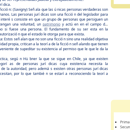
í dica.
 ficció n: (Savigny) Señ ala que las ú nicas personas verdaderas son
anos. Las personas jurí dicas son una ficció n del legislador para
u interé s consiste en que un grupo de personas que persiguen un
 tengan una voluntad, un
patrimonio
y actú en en el campo del
o si fuese una persona. El fundamento de su ser esta en la
autorizació n que el estado le otorga para que exista.
sta: Estos señ alan que no son una ficció n sino una realidad objetiva
idad propia, critican a la teorí a de la ficció n señ alando que tienen
veniente de supeditar su existencia al permiso que le que le da la
 ctica, segú n Hü bner la que se sigue en Chile, ya que existen
egorí as de personas jurí dicas cuya existencia necesita la
n de la autoridad, pero ademá s existen otras personas jurí dicas
cesitan, por lo que tambié n se estarí a reconociendo la teorí a
Prima
Secun