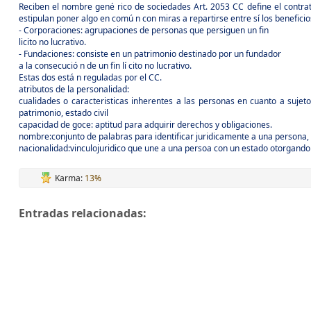
Reciben el nombre gené rico de sociedades Art. 2053 CC define el contrat
estipulan poner algo en comú n con miras a repartirse entre sí los beneficios
- Corporaciones: agrupaciones de personas que persiguen un fin
licito no lucrativo.
- Fundaciones: consiste en un patrimonio destinado por un fundador
a la consecució n de un fin lí cito no lucrativo.
Estas dos está n reguladas por el CC.
atributos de la personalidad:
cualidades o caracteristicas inherentes a las personas en cuanto a sujet
patrimonio, estado civil
capacidad de goce: aptitud para adquirir derechos y obligaciones.
nombre:conjunto de palabras para identificar juridicamente a una persona, 
nacionalidad:vinculojuridico que une a una persoa con un estado otorgando
Karma:
13%
Entradas relacionadas: