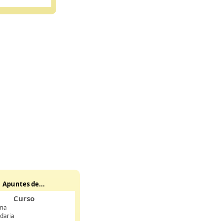
Apuntes de...
Curso
ria
daria