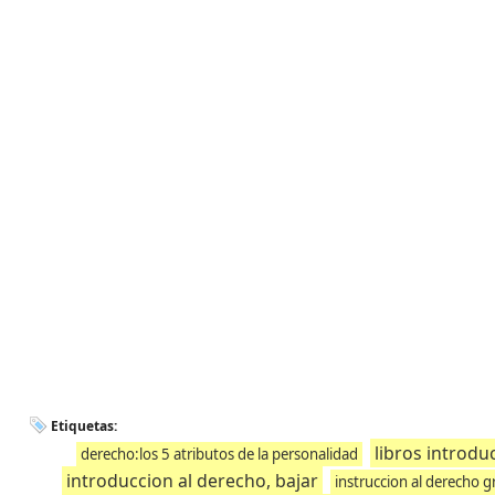
Etiquetas:
libros introdu
derecho:los 5 atributos de la personalidad
introduccion al derecho, bajar
instruccion al derecho g