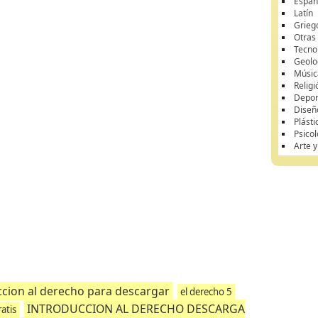
Españ
Latín
Grieg
Otras
Tecno
Geolo
Músic
Religi
Depor
Diseñ
Plásti
Psicol
Arte 
ccion al derecho para descargar
el derecho 5
INTRODUCCION AL DERECHO DESCARGA
ratis