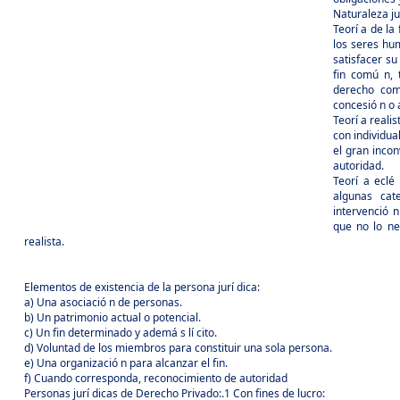
Naturaleza jur
Teorí a de la
los seres hum
satisfacer s
fin comú n,
derecho com
concesió n o 
Teorí a reali
con individual
el gran incon
autoridad.
Teorí a eclé
algunas cat
intervenció 
que no lo ne
realista.
Elementos de existencia de la persona jurí dica:
a) Una asociació n de personas.
b) Un patrimonio actual o potencial.
c) Un fin determinado y ademá s lí cito.
d) Voluntad de los miembros para constituir una sola persona.
e) Una organizació n para alcanzar el fin.
f) Cuando corresponda, reconocimiento de autoridad
Personas jurí dicas de Derecho Privado:.1 Con fines de lucro: