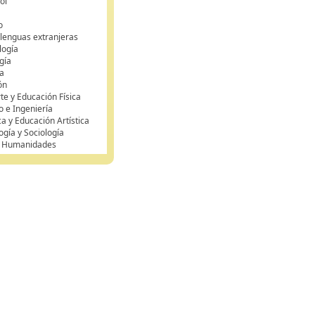
ol
o
 lenguas extranjeras
logía
gía
a
ón
te y Educación Física
o e Ingeniería
ca y Educación Artística
ogía y Sociología
y Humanidades