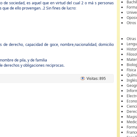
Bachil
o de sociedad, es aquel que en virtud del cual 2 o má s personas
Forma
 que de ello provengan. .2 Sin fines de lucro:
Unive
Oposi
Otros
Otras
Lengua
os de derecho, capacidad de goce, nombre,nacionalidad, domicilio
Histor
Filoso
Matem
nombre de pila, y de familia
Biolo
le derechos y obligaciones reciprocas.
Física
Quími
Visitas: 895
Inglé
Geogr
Infor
Elect
Econ
Cienci
Dere
Magis
Medici
Forma
Franc