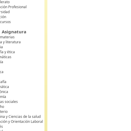
lerato
ción Profesional
rsidad
ción
 cursos
Asignatura
 materias
 y literatura
ia
fía y ética
áticas
gía
ca
s
afía
mática
rónica
omía
as sociales
cho
terio
na y Ciencias de la salud
ción y Orientación Laboral
és