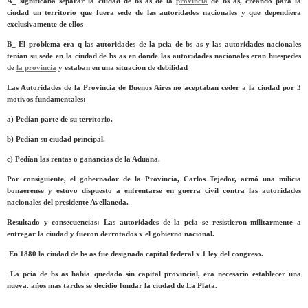
A_ significaba separar la ciudad de bs as de la
provincia
de bs as, creando para la
ciudad un territorio que fuera sede de las autoridades nacionales y que dependiera
exclusivamente de ellos
B_ El problema era q las autoridades de la pcia de bs as y las autoridades nacionales
tenian su sede en la ciudad de bs as en donde las autoridades nacionales eran huespedes
de
la provincia
y estaban en una situacion de debilidad
Las Autoridades de la Provincia de Buenos Aires no aceptaban ceder a la ciudad por 3
motivos fundamentales:
a) Pedían parte de su territorio.
b) Pedían su ciudad principal.
c) Pedían las rentas o ganancias de la Aduana.
Por consiguiente, el gobernador de la Provincia, Carlos Tejedor, armó una milicia
bonaerense y estuvo dispuesto a enfrentarse en guerra civil contra las autoridades
nacionales del presidente Avellaneda.
Resultado y consecuencias: Las autoridades de la pcia se resistieron militarmente a
entregar la ciudad y fueron derrotados x el gobierno nacional.
En 1880 la ciudad de bs as fue designada capital federal x 1 ley del congreso.
La pcia de bs as habia quedado sin capital provincial, era necesario establecer una
nueva. años mas tardes se decidio fundar la ciudad de La Plata.