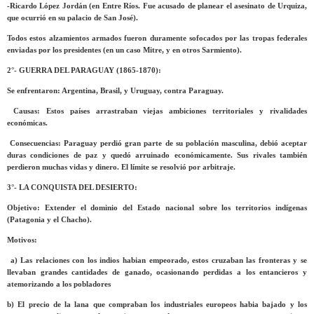
-Ricardo López Jordán (en Entre Ríos. Fue acusado de planear el asesinato de Urquiza,
que ocurrió en su palacio de San José).
Todos estos alzamientos armados fueron duramente sofocados por las tropas federales
enviadas por los presidentes (en un caso Mitre, y en otros Sarmiento).
2°- GUERRA DEL PARAGUAY (1865-1870):
Se enfrentaron: Argentina, Brasil, y Uruguay, contra Paraguay.
Causas: Estos países arrastraban viejas ambiciones territoriales y rivalidades
económicas.
Consecuencias: Paraguay perdió gran parte de su población masculina, debió aceptar
duras condiciones de paz y quedó arruinado económicamente. Sus rivales también
perdieron muchas vidas y dinero. El límite se resolvió por arbitraje.
3°- LA CONQUISTA DEL DESIERTO:
Objetivo: Extender el dominio del Estado nacional sobre los territorios indígenas
(Patagonia y el Chacho).
Motivos:
a) Las relaciones con los indios habian empeorado, estos cruzaban las fronteras y se
llevaban grandes cantidades de ganado, ocasionando perdidas a los entancieros y
atemorizando a los pobladores
b) El precio de la lana que compraban los industriales europeos habia bajado y los