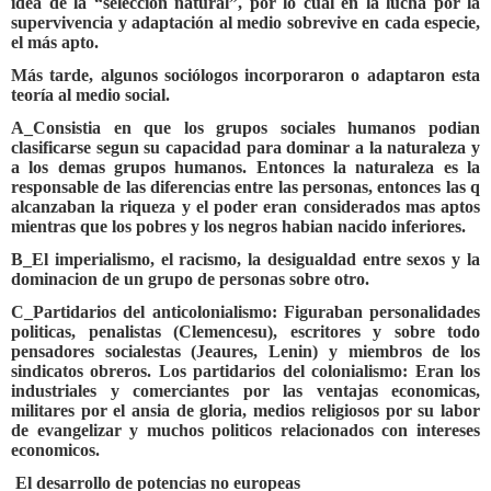
idea de la “selección natural”, por lo cual en la lucha por la
supervivencia y adaptación al medio sobrevive en cada especie,
el más apto.
Más tarde, algunos sociólogos incorporaron o adaptaron esta
teoría al medio social.
A_Consistia en que los grupos sociales humanos podian
clasificarse segun su capacidad para dominar a la naturaleza y
a los demas grupos humanos. Entonces la naturaleza es la
responsable de las diferencias entre las personas, entonces las q
alcanzaban la riqueza y el poder eran considerados mas aptos
mientras que los pobres y los negros habian nacido inferiores.
B_El imperialismo, el racismo, la desigualdad entre sexos y la
dominacion de un grupo de personas sobre otro.
C_Partidarios del anticolonialismo: Figuraban personalidades
politicas, penalistas (Clemencesu), escritores y sobre todo
pensadores socialestas (Jeaures, Lenin) y miembros de los
sindicatos obreros. Los partidarios del colonialismo: Eran los
industriales y comerciantes por las ventajas economicas,
militares por el ansia de gloria, medios religiosos por su labor
de evangelizar y muchos politicos relacionados con intereses
economicos.
El desarrollo de potencias no europeas