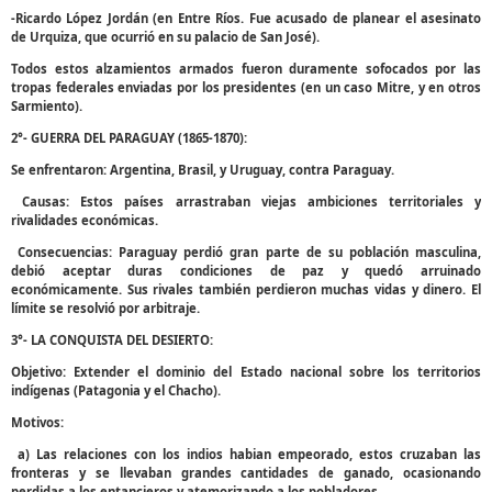
-Ricardo López Jordán (en Entre Ríos. Fue acusado de planear el asesinato
de Urquiza, que ocurrió en su palacio de San José).
Todos estos alzamientos armados fueron duramente sofocados por las
tropas federales enviadas por los presidentes (en un caso Mitre, y en otros
Sarmiento).
2°- GUERRA DEL PARAGUAY (1865-1870):
Se enfrentaron: Argentina, Brasil, y Uruguay, contra Paraguay.
Causas: Estos países arrastraban viejas ambiciones territoriales y
rivalidades económicas.
Consecuencias: Paraguay perdió gran parte de su población masculina,
debió aceptar duras condiciones de paz y quedó arruinado
económicamente. Sus rivales también perdieron muchas vidas y dinero. El
límite se resolvió por arbitraje.
3°- LA CONQUISTA DEL DESIERTO:
Objetivo: Extender el dominio del Estado nacional sobre los territorios
indígenas (Patagonia y el Chacho).
Motivos:
a) Las relaciones con los indios habian empeorado, estos cruzaban las
fronteras y se llevaban grandes cantidades de ganado, ocasionando
perdidas a los entancieros y atemorizando a los pobladores