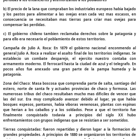
b) El precio de la lana que compraban los industriales europeos habia bajado
y los pastos para alimentar a las ovejas eran cada vez mas escasos, en
consecuencia se necesitaban mas tierras para criar mas ovejas para
compensar las perdidas.
c) El gobierno chileno tambien reclamaba derechos sobre la patagonia y
para ello era necesario el poblamiento de estos territorios.
Campaña de Julio A. Roca: En 1879 el gobierno nacional enconmendo al
general Julio A. Roca a realizar el asalto final de los territorios indigenas. Se
establecio un combate desparejo, el ejercito nuestro contaba con
armamento moderno. El ferrocaril hasta la ciudad de azul y el telegrafo. En
pocos años fue anexado una gran parte de la pampa humeda y la
patagonia.
Zona del Chaco: Masa boscosa que comprendia parte de salta, santiago del
estero, norte de santa fe y actuales provincias de chaco y formosa. Las
numerosas tribus del chaco resultaban mucho mas dificiles de vencer que
las del sur. Era muy complicado avanzar debido al lugar, ya que habia
bosques espesos, pantanos, habia viboras venenosas, plantas con espinas
que herian a los caballos y a los soldados. Pese a que el territorio fue
finalmente conquistado todavia a principios del siglo XX hubo
enfrentamientos con grupos indigenas que se resistian a ser sometidos.
Tierras conquistadas: fueron repartidas y dieron lugar a la formacion de
grandes propiedades. A principios de 1880 se organizaron los territorios de