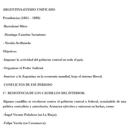
ARGENTINA:ESTADO UNIFICADO
Presidencias (1862 – 1880)
-Bartolomé Mitre
-Domingo Faustino Sarmiento
- Nicolás Avellaneda
Objetivos
-Imponer la actividad del gobierno central en todo el país.
-Organizar el Poder Judicial.
-Insertar a la Argentina en la economía mundial, bajo el sistema liberal.
CONFLICTOS DE ESE PERIODO
1°- RESISTENCIA DE LOS CAUDILLOS DEL INTERIOR:
Algunos caudillos se revelaron contra el gobierno central o federal, acusándolo de una
política centralista y autoritaria. Armaron ejércitos y entraron en luchas, como:
-Ángel Vicente Peñaloza (en La Rioja).
-Felipe Varela (en Catamarca).