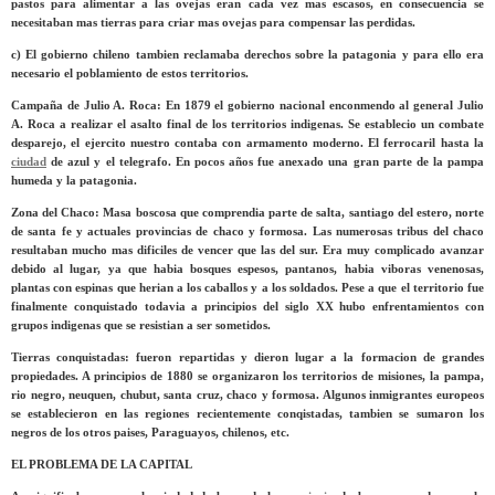
pastos para alimentar a las ovejas eran cada vez mas escasos, en consecuencia se
necesitaban mas tierras para criar mas ovejas para compensar las perdidas.
c) El gobierno chileno tambien reclamaba derechos sobre la patagonia y para ello era
necesario el poblamiento de estos territorios.
Campaña de Julio A. Roca: En 1879 el gobierno nacional enconmendo al general Julio
A. Roca a realizar el asalto final de los territorios indigenas. Se establecio un combate
desparejo, el ejercito nuestro contaba con armamento moderno. El ferrocaril hasta la
ciudad
de azul y el telegrafo. En pocos años fue anexado una gran parte de la pampa
humeda y la patagonia.
Zona del Chaco: Masa boscosa que comprendia parte de salta, santiago del estero, norte
de santa fe y actuales provincias de chaco y formosa. Las numerosas tribus del chaco
resultaban mucho mas dificiles de vencer que las del sur. Era muy complicado avanzar
debido al lugar, ya que habia bosques espesos, pantanos, habia viboras venenosas,
plantas con espinas que herian a los caballos y a los soldados. Pese a que el territorio fue
finalmente conquistado todavia a principios del siglo XX hubo enfrentamientos con
grupos indigenas que se resistian a ser sometidos.
Tierras conquistadas: fueron repartidas y dieron lugar a la formacion de grandes
propiedades. A principios de 1880 se organizaron los territorios de misiones, la pampa,
rio negro, neuquen, chubut, santa cruz, chaco y formosa. Algunos inmigrantes europeos
se establecieron en las regiones recientemente conqistadas, tambien se sumaron los
negros de los otros paises, Paraguayos, chilenos, etc.
EL PROBLEMA DE LA CAPITAL