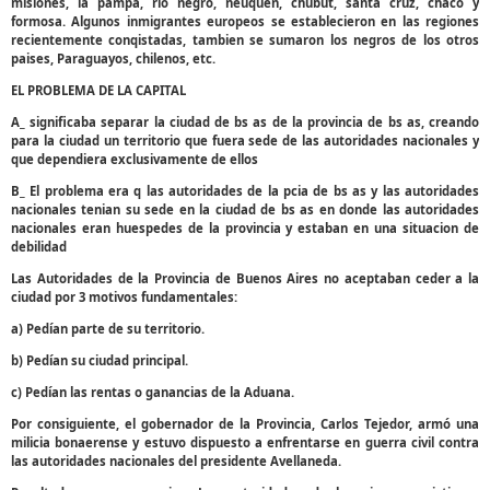
misiones, la pampa, rio negro, neuquen, chubut, santa cruz, chaco y
formosa. Algunos inmigrantes europeos se establecieron en las regiones
recientemente conqistadas, tambien se sumaron los negros de los otros
paises, Paraguayos, chilenos, etc.
EL PROBLEMA DE LA CAPITAL
A_ significaba separar la ciudad de bs as de la provincia de bs as, creando
para la ciudad un territorio que fuera sede de las autoridades nacionales y
que dependiera exclusivamente de ellos
B_ El problema era q las autoridades de la pcia de bs as y las autoridades
nacionales tenian su sede en la ciudad de bs as en donde las autoridades
nacionales eran huespedes de la provincia y estaban en una situacion de
debilidad
Las Autoridades de la Provincia de Buenos Aires no aceptaban ceder a la
ciudad por 3 motivos fundamentales:
a) Pedían parte de su territorio.
b) Pedían su ciudad principal.
c) Pedían las rentas o ganancias de la Aduana.
Por consiguiente, el gobernador de la Provincia, Carlos Tejedor, armó una
milicia bonaerense y estuvo dispuesto a enfrentarse en guerra civil contra
las autoridades nacionales del presidente Avellaneda.