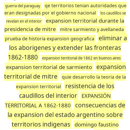
qe territorios tenian autoridades que
guerra del paraguay
eran designadas por el gobierno nacional
los caudillos se
expansion territorial durante la
revelan en el interior
presidencia de mitre
mitre sarmiento y avellaneda
eliminar a
prueba de historia expansion geografica
los aborigenes y extender las fronteras
1862-1880
expansion territorial de 1862 en buenos aires
expansion
expansion territorial de sarmiento
territorial de mitre
quie desarrollo la teoria de la
resistencia de los
expansion territorial
caudillos del interior
EXPANSIÓN
consecuencias de
TERRITORIAL A 1862-1880
la expansion del estado argentino sobre
territorios indigenas
domingo faustino