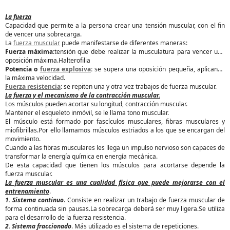
La fuerza
Capacidad que permite a la persona crear una tensión muscular, con el fin
de vencer una sobrecarga.
La
fuerza muscular
puede manifestarse de diferentes maneras:
Fuerza máxima
:tensión que debe realizar la musculatura para vencer una
oposición máxima.Halterofilia
Potencia o
fuerza explosiva
:
se supera una oposición pequeña, aplicando
la máxima velocidad.
Fuerza resistencia
: se repiten una y otra vez trabajos de fuerza muscular.
La fuerza y el mecanismo de la contracción muscular.
Los músculos pueden acortar su longitud, contracción muscular.
Mantener el esqueleto inmóvil, se le llama tono muscular.
El músculo está formado por fascículos musculares, fibras musculares y
miofibrillas.Por ello llamamos músculos estriados a los que se encargan del
movimiento.
Cuando a las fibras musculares les llega un impulso nervioso son capaces de
transformar la energía química en energía mecánica.
De esta capacidad que tienen los músculos para acortarse depende la
fuerza muscular.
La fuerza muscular es una cualidad física que puede mejorarse con el
entrenamiento
.
1. Sistema continuo
. Consiste en realizar un trabajo de fuerza muscular de
forma continuada sin pausas.La sobrecarga deberá ser muy ligera.Se utiliza
para el desarrollo de la fuerza resistencia.
2. Sistema fraccionado
. Más utilizado es el sistema de repeticiones.