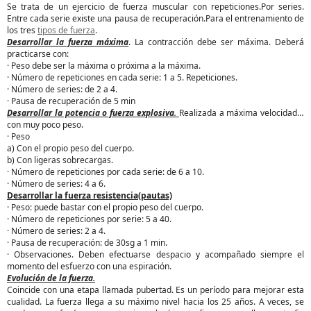
Se trata de un ejercicio de fuerza muscular con repeticiones.Por series.
Entre cada serie existe una pausa de recuperación.Para el entrenamiento de
los tres
tipos de fuerza
.
Desarrollar la fuerza máxima
. La contracción debe ser máxima. Deberá
practicarse con:
· Peso debe ser la máxima o próxima a la máxima.
· Número de repeticiones en cada serie: 1 a 5. Repeticiones.
· Número de series: de 2 a 4.
· Pausa de recuperación de 5 min
Desarrollar la potencia o fuerza explosiva
.
Realizada a máxima velocidad y
con muy poco peso.
· Peso
a) Con el propio peso del cuerpo.
b) Con ligeras sobrecargas.
· Número de repeticiones por cada serie: de 6 a 10.
· Número de series: 4 a 6.
Desarrollar la fuerza resistencia(pautas)
· Peso: puede bastar con el propio peso del cuerpo.
· Número de repeticiones por serie: 5 a 40.
· Número de series: 2 a 4.
· Pausa de recuperación: de 30sg a 1 min.
· Observaciones. Deben efectuarse despacio y acompañado siempre el
momento del esfuerzo con una espiración.
Evolución de la fuerza.
Coincide con una etapa llamada pubertad. Es un período para mejorar esta
cualidad. La fuerza llega a su máximo nivel hacia los 25 años. A veces, se