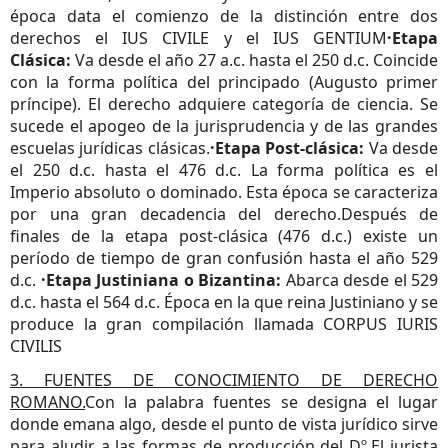
época data el comienzo de la distinción entre dos
derechos el IUS CIVILE y el IUS GENTIUM
·Etapa
Clásica:
Va desde el año 27 a.c. hasta el 250 d.c. Coincide
con la forma política del principado (Augusto primer
príncipe). El derecho adquiere categoría de ciencia. Se
sucede el apogeo de la jurisprudencia y de las grandes
escuelas jurídicas clásicas.
·Etapa Post-clásica:
Va desde
el 250 d.c. hasta el 476 d.c. La forma política es el
Imperio absoluto o dominado. Esta época se caracteriza
por una gran decadencia del derecho.Después de
finales de la etapa post-clásica (476 d.c.) existe un
período de tiempo de gran confusión hasta el año 529
d.c.
·Etapa Justiniana o Bizantina:
Abarca desde el 529
d.c. hasta el 564 d.c. Época en la que reina Justiniano y se
produce la gran compilación llamada CORPUS IURIS
CIVILIS
3. FUENTES DE CONOCIMIENTO DE DERECHO
ROMANO.
Con la palabra fuentes se designa el lugar
donde emana algo, desde el punto de vista jurídico sirve
para aludir a las formas de producción del Dº.
El jurista