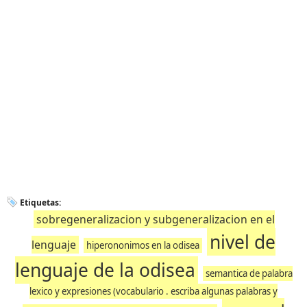
Etiquetas:
sobregeneralizacion y subgeneralizacion en el
nivel de
lenguaje
hiperononimos en la odisea
lenguaje de la odisea
semantica de palabra
lexico y expresiones (vocabulario . escriba algunas palabras y