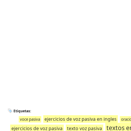
Etiquetas:
ejercicios de voz pasiva en ingles
voce pasiva
oraci
textos e
ejercicios de voz pasiva
texto voz pasiva