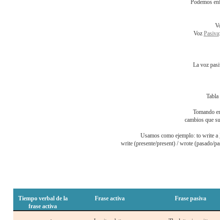
Podemos enfo
Vo
Voz
Pasiva
La voz pasi
Tabla
Tomando en
cambios que suf
Usamos como ejemplo: to write a
write (presente/present) / wrote (pasado/past
Tiempo verbal de la
Frase activa
Frase pasiva
frase activa