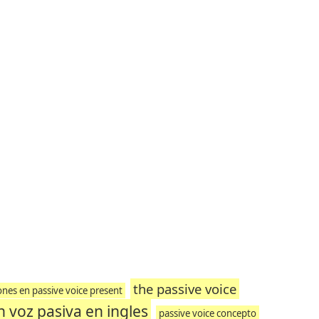
the passive voice
ones en passive voice present
n voz pasiva en ingles
passive voice concepto