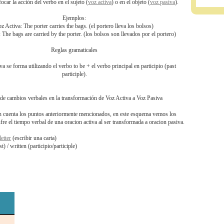
car la acción del verbo en el sujeto (
voz activa
) o en el objeto (
voz pasiva
).
Ejemplos:
z Activa: The porter carries the bags. (el portero lleva los bolsos)
: The bags are carried by the porter. (los bolsos son llevados por el portero)
Reglas gramaticales
va se forma utilizando el verbo to be + el verbo principal en participio (past
participle).
 de cambios verbales en la transformación de Voz Activa a Voz Pasiva
 cuenta los puntos anteriormente mencionados, en este esquema vemos los
re el tiempo verbal de una oracion activa al ser transformada a oracion pasiva.
letter
(escribir una carta)
) / written (participio/participle)