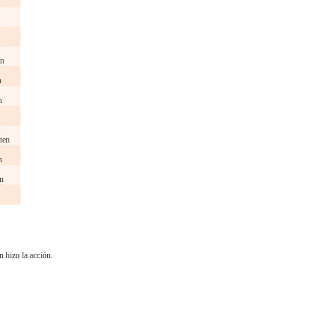
en
n
n
tten
n
n
n hizo la acción.