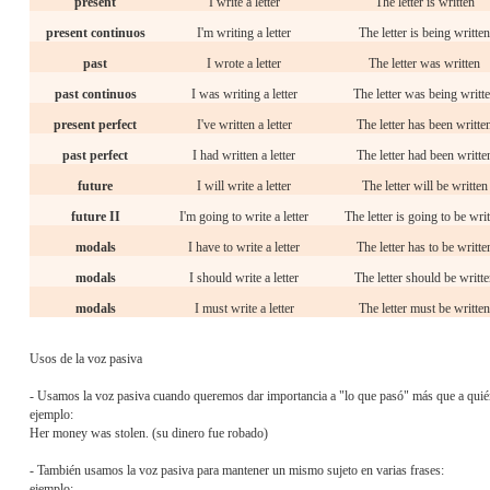
present
I write a letter
The letter is written
present continuos
I'm writing a letter
The letter is being written
past
I wrote a letter
The letter was written
past continuos
I was writing a letter
The letter was being writt
present perfect
I've written a letter
The letter has been writte
past perfect
I had written a letter
The letter had been writte
future
I will write a letter
The letter will be written
future II
I'm going to write a letter
The letter is going to be wri
modals
I have to write a letter
The letter has to be writte
modals
I should write a letter
The letter should be writte
modals
I must write a letter
The letter must be written
Usos de la voz pasiva
- Usamos la voz pasiva cuando queremos dar importancia a "lo que pasó" más que a quié
ejemplo:
Her money was stolen. (su dinero fue robado)
- También usamos la voz pasiva para mantener un mismo sujeto en varias frases:
ejemplo: