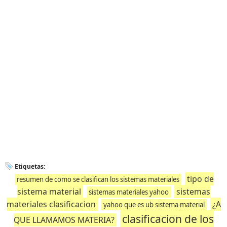
Etiquetas:
tipo de
resumen de como se clasifican los sistemas materiales
sistema material
sistemas
sistemas materiales yahoo
materiales clasificacion
¿A
yahoo que es ub sistema material
clasificacion de los
QUE LLAMAMOS MATERIA?