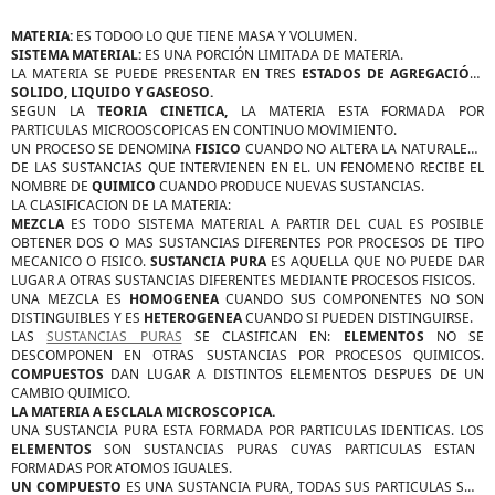
MATERIA:
ES TODOO LO QUE TIENE MASA Y VOLUMEN.
SISTEMA MATERIAL:
ES UNA PORCIÓN LIMITADA DE MATERIA.
LA MATERIA SE PUEDE PRESENTAR EN TRES
ESTADOS DE AGREGACIÓN:
SOLIDO, LIQUIDO Y GASEOSO.
SEGUN LA
TEORIA CINETICA,
LA MATERIA ESTA FORMADA POR
PARTICULAS MICROOSCOPICAS EN CONTINUO MOVIMIENTO.
UN PROCESO SE DENOMINA
FISICO
CUANDO NO ALTERA LA NATURALEZA
DE LAS SUSTANCIAS QUE INTERVIENEN EN EL. UN FENOMENO RECIBE EL
NOMBRE DE
QUIMICO
CUANDO PRODUCE NUEVAS SUSTANCIAS.
LA CLASIFICACION DE LA MATERIA:
MEZCLA
ES TODO SISTEMA MATERIAL A PARTIR DEL CUAL ES POSIBLE
OBTENER DOS O MAS SUSTANCIAS DIFERENTES POR PROCESOS DE TIPO
MECANICO O FISICO.
SUSTANCIA PURA
ES AQUELLA QUE NO PUEDE DAR
LUGAR A OTRAS SUSTANCIAS DIFERENTES MEDIANTE PROCESOS FISICOS.
UNA MEZCLA ES
HOMOGENEA
CUANDO SUS COMPONENTES NO SON
DISTINGUIBLES Y ES
HETEROGENEA
CUANDO SI PUEDEN DISTINGUIRSE.
LAS
SUSTANCIAS PURAS
SE CLASIFICAN EN:
ELEMENTOS
NO SE
DESCOMPONEN EN OTRAS SUSTANCIAS POR PROCESOS QUIMICOS.
COMPUESTOS
DAN LUGAR A DISTINTOS ELEMENTOS DESPUES DE UN
CAMBIO QUIMICO.
LA MATERIA A ESCLALA MICROSCOPICA.
UNA SUSTANCIA PURA ESTA FORMADA POR PARTICULAS IDENTICAS. LOS
ELEMENTOS
SON SUSTANCIAS PURAS CUYAS PARTICULAS ESTAN
FORMADAS POR ATOMOS IGUALES.
UN COMPUESTO
ES UNA SUSTANCIA PURA, TODAS SUS PARTICULAS SON