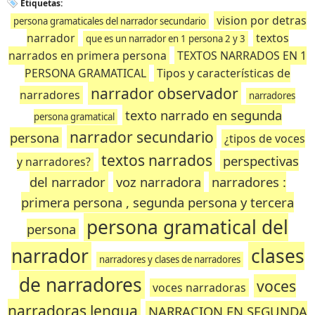
Etiquetas:
vision por detras
persona gramaticales del narrador secundario
narrador
textos
que es un narrador en 1 persona 2 y 3
narrados en primera persona
TEXTOS NARRADOS EN 1
PERSONA GRAMATICAL
Tipos y características de
narrador observador
narradores
narradores
texto narrado en segunda
persona gramatical
narrador secundario
persona
¿tipos de voces
textos narrados
perspectivas
y narradores?
del narrador
voz narradora
narradores :
primera persona , segunda persona y tercera
persona gramatical del
persona
narrador
clases
narradores y clases de narradores
de narradores
voces
voces narradoras
narradoras lengua
NARRACION EN SEGUNDA