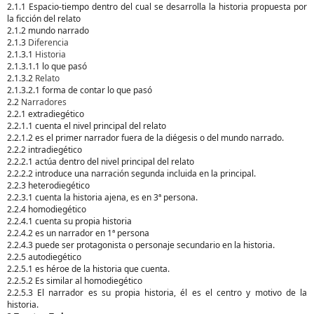
2.1.1 Espacio-tiempo dentro del cual se desarrolla la historia propuesta por
la ficción del relato
2.1.2 mundo narrado
2.1.3
Diferencia
2.1.3.1
Historia
2.1.3.1.1 lo que pasó
2.1.3.2
Relato
2.1.3.2.1 forma de contar lo que pasó
2.2
Narradores
2.2.1 extradiegético
2.2.1.1 cuenta el nivel principal del relato
2.2.1.2 es el primer narrador fuera de la diégesis o del mundo narrado.
2.2.2 intradiegético
2.2.2.1 actúa dentro del nivel principal del relato
2.2.2.2 introduce una narración segunda incluida en la principal.
2.2.3 heterodiegético
2.2.3.1 cuenta la historia ajena, es en 3ª persona.
2.2.4 homodiegético
2.2.4.1 cuenta su propia historia
2.2.4.2 es un narrador en 1ª persona
2.2.4.3 puede ser protagonista o personaje secundario en la historia.
2.2.5 autodiegético
2.2.5.1 es héroe de la historia que cuenta.
2.2.5.2 Es similar al homodiegético
2.2.5.3 El narrador es su propia historia, él es el centro y motivo de la
historia.