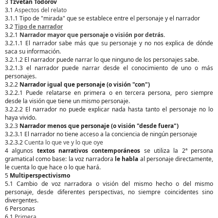
3
Tzvetan Todorov
3.1
Aspectos del relato
3.1.1 Tipo de "mirada" que se establece entre el personaje y el narrador
3.2
Tipo de narrador
3.2.1
Narrador mayor que personaje o visión por detrás.
3.2.1.1 El narrador sabe más que su personaje y no nos explica de dónde
saca su información.
3.2.1.2 El narrador puede narrar lo que ninguno de los personajes sabe.
3.2.1.3 el narrador puede narrar desde el conocimiento de uno o más
personajes.
3.2.2
Narrador igual que personaje (o visión "con")
3.2.2.1 Puede relatarse en primera o en tercera persona, pero siempre
desde la visión que tiene un mismo personaje.
3.2.2.2 El narrador no puede explicar nada hasta tanto el personaje no lo
haya vivido.
3.2.3
Narrador menos que personaje (o visión "desde fuera")
3.2.3.1 El narrador no tiene acceso a la conciencia de ningún personaje
3.2.3.2
Cuenta lo que ve y lo que oye
4 algunos
textos narrativos contemporáneos
se utiliza la 2ª persona
gramatical como base: la voz narradora
le habla
al personaje directamente,
le cuenta lo que hace o lo que hará.
5
Multiperspectivismo
5.1 Cambio de voz narradora o visión del mismo hecho o del mismo
personaje, desde diferentes perspectivas, no siempre coincidentes sino
divergentes.
6 Personas
6.1
Primera