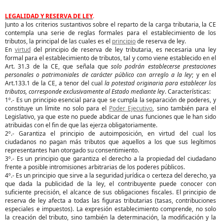
LEGALIDAD Y RESERVA DE LEY
.
Junto a los criterios sustantivos sobre el reparto de la carga tributaria, la CE
contempla una serie de reglas formales para el establecimiento de los
tributos, la principal de las cuales es el
principio
de reserva de ley.
En
virtud
del principio de reserva de ley tributaria, es necesaria una ley
formal para el establecimiento de tributos, tal y como viene establecido en el
Art. 31.3 de la CE, que señala que
solo podrán establecerse prestaciones
personales o patrimoniales de carácter público con arreglo a la ley
; y en el
Art.133.1 de la CE, a tenor del cual
la potestad originaria para establecer los
tributos, corresponde exclusivamente al Estado mediante ley
. Características:
1º.- Es un principio esencial para que se cumpla la separación de poderes, y
constituye un límite no solo para el
Poder Ejecutivo
, sino también para el
Legislativo, ya que este no puede abdicar de unas funciones que le han sido
atribuidas con el fin de que las ejerza obligatoriamente.
2º.- Garantiza el principio de autoimposición, en virtud del cual los
ciudadanos no pagan más tributos que aquellos a los que sus legítimos
representantes han otorgado su consentimiento.
3º.- Es un principio que garantiza el derecho a la propiedad del ciudadano
frente a posible intromisiones arbitrarias de los poderes públicos.
4º.- Es un principio que sirve a la seguridad jurídica o certeza del derecho, ya
que dada la publicidad de la ley, el contribuyente puede conocer con
suficiente precisión, el alcance de sus obligaciones fiscales. El principio de
reserva de ley afecta a todas las figuras tributarias (tasas, contribuciones
especiales e impuestos). La expresión establecimiento comprende, no solo
la creación del tributo, sino también la determinación, la modificación y la