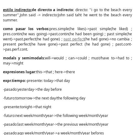
estilo indirecto:
de dirercto a indirecto:
directo: ''i go to the beach every
summer'',John said -> indirecto:John said taht he went to the beach every
summer.
como pasar los verbos:
pres.simple(he likes)->past simple(he liked) ;
pres.contin(he was going)->past.contin(he had been going) ; past simple(he
went)->past.perfect(he had gone) ;
past perfect
(he had gone)->no cambia ;
present perfect(he have gone)->past perfect (he had gone) ; past.cont-
>pas.perf.cont.
modals y semimodals:
will->would ; can->could ; must/have to->had to ;
may->might
expresiones lugar:
this->that ; here->there
expr.tiempo:
-presente: today->that day
-pasado:yesterday->the day before
-futuro:tomorrow->the next day/the following day
-presente:tonight->that night
-futuro:next week/month/year->the following week/month/year
-pasado:last week/month/year->the previous week/month/year
-pasado:ago week/month/year->a week/month/year befores