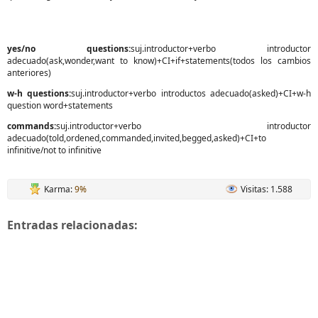
yes/no questions:
suj.introductor+verbo introductor
adecuado(ask,wonder,want to know)+CI+if+statements(todos los cambios
anteriores)
w-h questions:
suj.introductor+verbo introductos adecuado(asked)+CI+w-h
question word+statements
commands:
suj.introductor+verbo introductor
adecuado(told,ordened,commanded,invited,begged,asked)+CI+to
infinitive/not to infinitive
Karma:
9%
Visitas: 1.588
Entradas relacionadas: