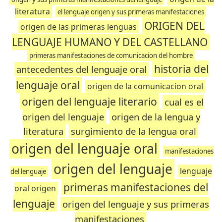
literatura
el lenguaje origen y sus primeras manifestaciones
ORIGEN DEL
origen de las primeras lenguas
LENGUAJE HUMANO Y DEL CASTELLANO
primeras manifestaciones de comunicacion del hombre
historia del
antecedentes del lenguaje oral
lenguaje oral
origen de la comunicacion oral
origen del lenguaje literario
cual es el
origen del lenguaje
origen de la lengua y
literatura
surgimiento de la lengua oral
origen del lenguaje oral
manifestaciones
origen del lenguaje
lenguaje
del lenguaje
primeras manifestaciones del
oral origen
lenguaje
origen del lenguaje y sus primeras
manifestaciones