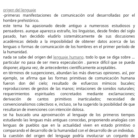
origen del lenguaje
-primeras manifestaciones de comunicación oral desarrolladas por el
hombre prehistórico.
este tema ha apasionado desde antiguo a numerosos estudiosos y
pensadores. aunque aparezca estraño, los linguistas, desde findes del siglo
pasado, han decidido eludirlo sistemáticamente de sus discusiones
académicas debido a la imposibilidad de obtener datos acerca de las
lenguas o formas de comunicación de los hombres en el primer período de
la humanidad.
nada se sabe del origen del
lenguaje humano
. todo lo que se diga sobre el
particular no pasa de ser mera especulación . parece difícil que se pueda
disponer, alguna vez, de antecedentes científicamente aceptables.
en términos de suspenciones, abundan las más diversas opiniones. así, por
ejemplo, se afirma que las formas primitivas de comunicación humana
fueron don del cielo; resultado de esfuerzos mímicos bucales;
reproducciones de gestos de las manos; imitaciones de sonidos naturales;
requerimientos espirituales concretados mediante exclamaciones;
derivación de cantos primitivos inarticulados; necesidad de
convencionalismos colectivos e, incluso, se ha sugerido la posibilidad de que
resultaran de invenciones con intención dolosa.
se ha buscado una aproximación al lenguaje de los primeros tiempos
estudiando las lenguas más antiguas conocidas, proponiendo analogías con
lenguas de pueblos que en la actualidad viven en estado primitivo o
comparando el desarrollo de la humanidad con el desarrollo de un individuo.
la cuestión del origen del lenguaje podría involucrar un conjunto de