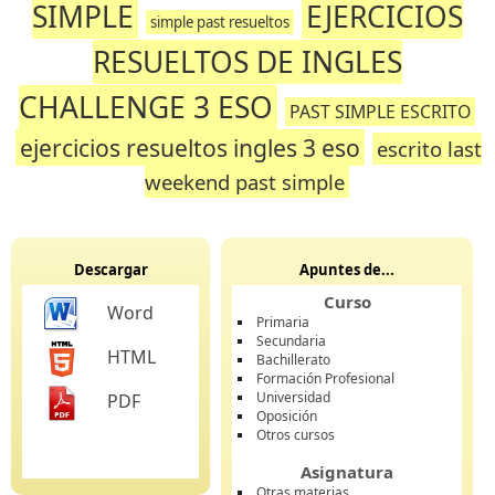
SIMPLE
EJERCICIOS
simple past resueltos
RESUELTOS DE INGLES
CHALLENGE 3 ESO
PAST SIMPLE ESCRITO
ejercicios resueltos ingles 3 eso
escrito last
weekend past simple
Descargar
Apuntes de...
Curso
Word
Primaria
Secundaria
HTML
Bachillerato
Formación Profesional
Universidad
PDF
Oposición
Otros cursos
Asignatura
Otras materias