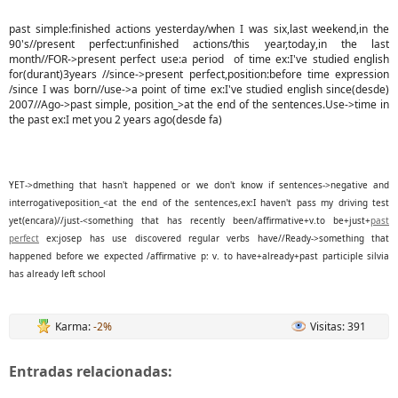
past simple:finished actions yesterday/when I was six,last weekend,in the
90's//present perfect:unfinished actions/this year,today,in the last
month//FOR->present perfect use:a period of time ex:I've studied english
for(durant)3years //since->present perfect,position:before time expression
/since I was born//use->a point of time ex:I've studied english since(desde)
2007//Ago->past simple, position_>at the end of the sentences.Use->time in
the past ex:I met you 2 years ago(desde fa)
YET->dmething that hasn't happened or we don't know if sentences->negative and
interrogativeposition_<at the end of the sentences,ex:I haven't pass my driving test
yet(encara)//just-<something that has recently been/affirmative+v.to be+just+
past
perfect
ex:josep has use discovered regular verbs have//Ready->something that
happened before we expected /affirmative p: v. to have+already+past participle silvia
has already left school
Karma:
-2%
Visitas: 391
Entradas relacionadas: