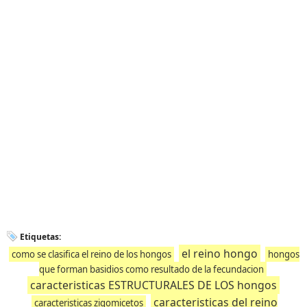
Etiquetas:
el reino hongo
como se clasifica el reino de los hongos
hongos
que forman basidios como resultado de la fecundacion
caracteristicas ESTRUCTURALES DE LOS hongos
caracteristicas del reino
caracteristicas zigomicetos