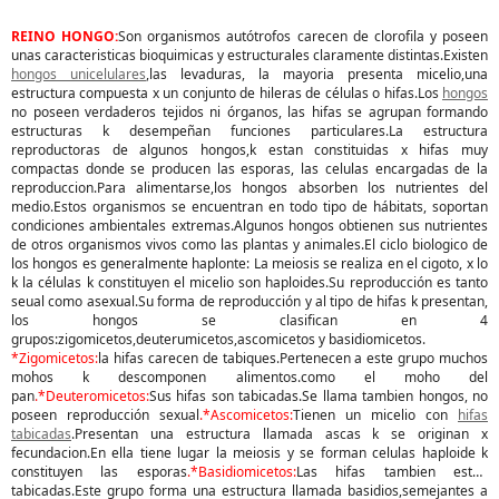
REINO HONGO:
Son organismos autótrofos carecen de clorofila y poseen
unas caracteristicas bioquimicas y estructurales claramente distintas.Existen
hongos unicelulares
,las levaduras, la mayoria presenta micelio,una
estructura compuesta x un conjunto de hileras de células o hifas.Los
hongos
no poseen verdaderos tejidos ni órganos, las hifas se agrupan formando
estructuras k desempeñan funciones particulares.La estructura
reproductoras de algunos hongos,k estan constituidas x hifas muy
compactas donde se producen las esporas, las celulas encargadas de la
reproduccion.Para alimentarse,los hongos absorben los nutrientes del
medio.Estos organismos se encuentran en todo tipo de hábitats, soportan
condiciones ambientales extremas.Algunos hongos obtienen sus nutrientes
de otros organismos vivos como las plantas y animales.El ciclo biologico de
los hongos es generalmente haplonte: La meiosis se realiza en el cigoto, x lo
k la células k constituyen el micelio son haploides.Su reproducción es tanto
seual como asexual.Su forma de reproducción y al tipo de hifas k presentan,
los hongos se clasifican en 4
grupos:zigomicetos,deuterumicetos,ascomicetos y basidiomicetos.
*Zigomicetos:
la hifas carecen de tabiques.Pertenecen a este grupo muchos
mohos k descomponen alimentos.como el moho del
pan
.*Deuteromicetos:
Sus hifas son tabicadas.Se llama tambien hongos, no
poseen reproducción sexual
.*Ascomicetos:
Tienen un micelio con
hifas
tabicadas
.Presentan una estructura llamada ascas k se originan x
fecundacion.En ella tiene lugar la meiosis y se forman celulas haploide k
constituyen las esporas
.*Basidiomicetos:
Las hifas tambien estan
tabicadas.Este grupo forma una estructura llamada basidios,semejantes a