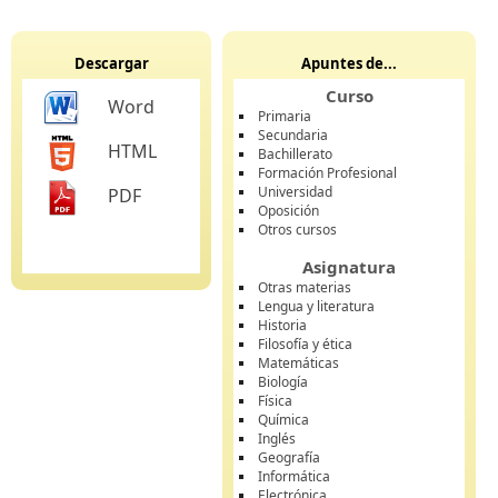
Descargar
Apuntes de...
Curso
Word
Primaria
Secundaria
HTML
Bachillerato
Formación Profesional
Universidad
PDF
Oposición
Otros cursos
Asignatura
Otras materias
Lengua y literatura
Historia
Filosofía y ética
Matemáticas
Biología
Física
Química
Inglés
Geografía
Informática
Electrónica