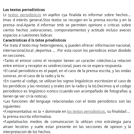
Los textos periodísticos
Ls
textos periodisticos
sn aqellos cya finalida es informar sobre hechos y
tmas d interés general.Stos textos se recogen en la prensa escrita y en la
prensa oral.Aparte d informar tmb se permiten opinions o criticas sobre
ciertos hechos ,valoraciones, comporatamientos y actituds incluso aveces
espacios a cuestiones lúdicas.
Caractristicas d ls txtos priodisticos
•
Se trata d texto muy heterogeneos, q pueden ofrecer informacion nacional,
internacional,local ,deportiva ... .Por esta razon los periodicos estan dividido
en secciones.
•Tanto el emisor como el receptor tienen un caracter colectivo.La relacion
entre emisor y receptor es unidireccional, pues no se espera respuesta.
•El canal periodistico es el papel, en el caso de la prensa escrita, y las ondas
sonoras ,en el caso de la radio y la tv.
•En cuanto al codigo, se utilizan los signos lingüísticos escritos(en el caso de
los periódicos y las revistas) y orales (en la radio y la tv).Decimos q el codigo
periodistico es lingúistico iconico (cuando van acompañado de fotografias q
tienen qe ver cn la noticia).
•Las funciones del lenguaje relacionadas con el texto periodistico son las
siguientes:
•F.representativa: es la + dominate en
los textos periodisticos
, su finalidad es
la prensa escrita informativa.
•F.apelativa:los medios de comunicacion la utilizan cmo estrategia para
atraer lecotres y suele estar presente en las secciones de opinion y la
interpretacion de los hechos.