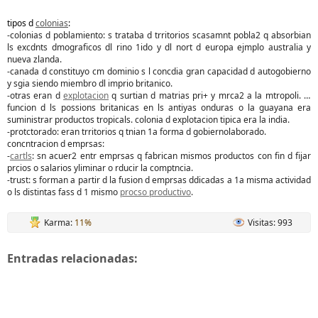
tipos d
colonias
:
-
colonias d poblamiento: s trataba d trritorios scasamnt pobla2 q absorbian
ls excdnts dmograficos dl rino 1ido y dl nort d europa ejmplo australia y
nueva zlanda.
-canada d constituyo cm dominio s l concdia gran capacidad d autogobierno
y sgia siendo miembro dl imprio britanico.
-otras eran d
explotacion
q surtian d matrias pri+ y mrca2 a la mtropoli. la
funcion d ls possions britanicas en ls antiyas onduras o la guayana era
suministrar productos tropicals. colonia d explotacion tipica era la india.
-protctorado: eran trritorios q tnian 1a forma d gobiernolaborado.
concntracion d emprsas:
-
cartls
: sn acuer2 entr emprsas q fabrican mismos productos con fin d fijar
prcios o salarios yliminar o rducir la comptncia.
-trust: s forman a partir d la fusion d emprsas ddicadas a 1a misma actividad
o ls distintas fass d 1 mismo
procso productivo
.
Karma:
11%
Visitas: 993
Entradas relacionadas: