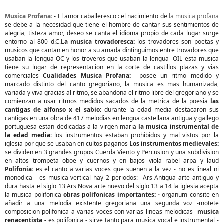
Musica Profana
: -
El amor caballeresco : el nacimiento de
la musica profana
se debe a la necesidad que tiene el hombre de cantar sus sentimientos de
alegria, tisteza amor, deseo se canta el idioma propio de cada lugar surge
entorno al 800 d.C.
La musica trovadoresca:
los trovadores son poetas y
musicos que cantan en honor a su amada dintinguimos entre trovadores que
usaban la lengua OC y los troveros que usaban la lengua OIL esta musica
tiene su lugar de representacion en la corte de castillos plazas y vias
comerciales
Cualidades Musica Profana:
posee un ritmo medido y
marcado distinto del canto gregoriano, la musica es mas humanizada,
variada y viva gracias al ritmo, se abandona el ritmo libre del gregoriano y se
comienzan a usar ritmos medidos sacados de la metrica de la poesia
las
cantigas de alfonso x el sabio:
durante la edad media destacaron sus
cantigas en una obra de 417 melodias en lengua castellana antigua y gallego
portuguesa estan dedicadas a la virgen maria
la musica instrumental de
la edad media:
los instrumentos estaban prohibidos y mal vistos por la
iglesia por que se usaban en cultos paganos
Los instrumentos medievales:
se dividen en 3 grandes grupos Cuerda Viento y Percusion y una subdivision
en altos trompeta oboe y cuernos y en bajos viola rabel arpa y laud
Polifonia:
es el canto a varias voces que suenen a la vez - no es lineal ni
monodica - es musica vertical hay 2 periodos: Ars Antigua arte antiguo y
dura hasta el siglo 13 Ars Nova arte nuevo del siglo 13 a 14 la iglesia acepta
la musica polifonica
obras polifonicas importantes: -
organum consite en
añadir a una melodia existente gregoriana una segunda voz -motete
composicion polifonica a varias voces con varias lineas melodicas
musica
renacentista -
es polifonica - sirve tanto para musica vocal e instrumental -