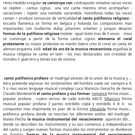
ritmo medido irregular
se construye con
: contrapunto imitativo varias voces
se repiten - cantus cignus una voz canta mientra otras acompañan -
variaciones : repetir una melodia variandola -homofonia todas las voces
cantan = produce sensacion de verticalidad
el canto polifonico religioso:
-
escuela flamenca se forma en belgica y holanda los compositores mas
importantes son Guillarme dufay johannes ockehen y josquin despres
formas de la polifonia religiosa
motete : igual texto mas de 3 voces -misa
se construye a partir de la forma cantus cignus
alemania el coral
protestante
su mayor protestan es martin lutero creo el coral se canta en
aleman esquema AAB
edad de oro de la musica renacentista
española la
musica religiosa se canta en latin - los mas destacados son cristobal de
morales F. guerrero y tomas luis de victoria
canto polifonico profano -
el madrigal atraves de la union de la musica y la
letra pretende xepresar los sentimientos del hombre suele ser siempre a 4,
5 o mas voces lenguaje musical complejo Luca Marezzo Gesucho de Venos
Claudio Monteverdi
el canto profano y sus formas
-
romance
forma musical
popular profana , cuatro versos de cada estrofa ABCD
Villancico
forma
musical popular profana 3 partes estribillo copla y estribillo A B A su
compositor mas importante es Juan de la Encina
eNsalada
forma musical
polifonica profana donde se mezclan los diferentes estilos del madrigal
Mateo Flecha
la musica instrumental del renacimiento
aparecen libros
donde se describen los instrumentos y su uso comienza a independizarse
del canto y surgen nuevas formas musicales los instrumentos se dividieron
en familias
formas de la musica instrumental del renacimiento