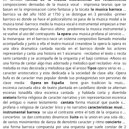
composiciones derivadas de la musica vocal - improvisa teorias que se
basan en la improvisacion como fantasia y la tocata
la musica barroca
el
barroco va del año 1650 al 1750 y se distingue en 3 periodos -primer
barroco es donde se hace el policoralismo se pasa de la musica modal a la
musica tonal -barroco medio la musica vocal e instrumental empiezan a tner
la misma importancia -Barroco ultimo predomina la musica instrumental y
se vuelve al uso del contrapunto
la opera
una musica profana al servicio de
la monarquia en el barroco nace un sistema compositivo llamado monodia
acompañada y junto a ella el teatro musical creandose la opera la opera es
una obra dramatica cantada nacida en el barroco donde los actores
representan y canta una historia en 1 escenario -recitativo el texto s recita
semi cantando y se acompaña de la orquesta y el bajo continuo -ARioso es
una forma de cantar algo mas adornado y melodico quel recitativo -Aria su
melodia es mas decorada y melodiosa que el arioso
Tipos
opera seria: es de
caracter aristocratico y esta dedicada a la sociedad de clase alta -Opera
bufa es de caracter mas popular donde sus protagonistas son personas de
clase media
Opera en España
tiene gran tradicion la musica
escenica zarzuela obra de teatro plantada en castellano donde se alternan
escenas tonadilla obra escenica cantada y hablada corta y divertida
oratorio
forma religiosa de caracter narrativo y sin representacion escenica
del antiguo o nuevo testamento
cantata
forma musical que puede ser
profana o religiosa de caracter lirico y no narrativo
caracteristicas musica
instrumental barroca
se usa el contraste entre el tutti de la orquesa o el
concertino se dan contrastes dinamicos
Suite
es la union en una sola obra
de varios movimientos de danza de denstinto caracter y ritmo
concierto
es
una forma barroca compuesta por una orquesta que suele constar de 2