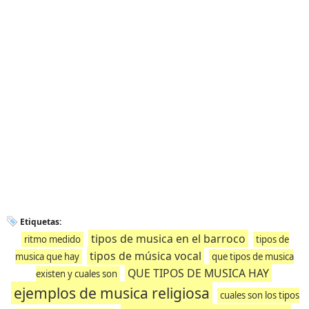
Etiquetas:
tipos de musica en el barroco
ritmo medido
tipos de
tipos de música vocal
musica que hay
que tipos de musica
QUE TIPOS DE MUSICA HAY
existen y cuales son
ejemplos de musica religiosa
cuales son los tipos