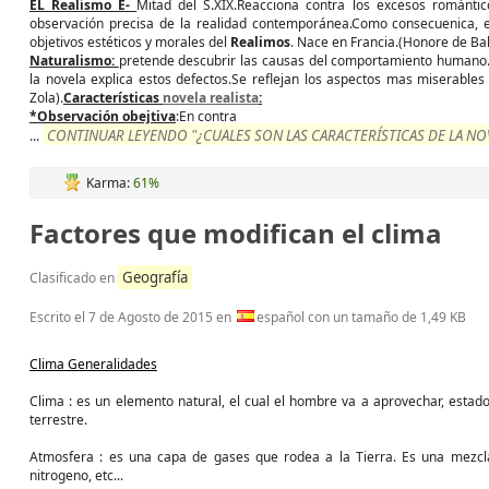
EL Realismo E-
Mitad del S.XIX.Reacciona contra los excesos romántico
observación precisa de la realidad contemporánea.Como consecuenica, e
objetivos estéticos y morales del
Realimos
. Nace en Francia.(Honore de B
Naturalismo:
pretende descubrir las causas del comportamiento humano.E
la novela explica estos defectos.Se reflejan los aspectos mas miserables 
Zola).
Características
novela realista
:
*Observación obejtiva
:En contra
CONTINUAR LEYENDO "¿CUALES SON LAS CARACTERÍSTICAS DE LA N
...
Karma:
61%
Factores que modifican el clima
Geografía
Clasificado en
Escrito el
7 de Agosto de 2015
en
español con un tamaño de 1,49 KB
Clima Generalidades
Clima : es un elemento natural, el cual el hombre va a aprovechar, estad
terrestre.
Atmosfera : es una capa de gases que rodea a la Tierra. Es una mezcl
nitrogeno, etc...