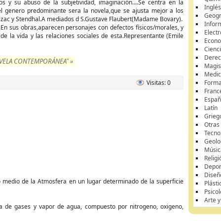
s y su abuso de la subjetividad, imaginación....Se centra en la
Inglé
l genero predominante sera la novela,que se ajusta mejor a los
Geogr
alzac y Stendhal.A mediados d S.Gustave Flaubert(Madame Bovary).
Infor
n sus obras,aparecen personajes con defectos físicos/morales, y
Elect
de la vida y las relaciones sociales de esta.Representante (Emile
Econ
Cienci
Dere
OVELA CONTEMPORÁNEA" »
Magis
Medici
Visitas: 0
Forma
Franc
Españ
Latín
Grieg
Otras
Tecno
Geolo
Músic
Religi
Depor
Diseñ
o medio de la Atmosfera en un lugar determinado de la superficie
Plásti
Psicol
Arte 
a de gases y vapor de agua, compuesto por nitrogeno, oxigeno,