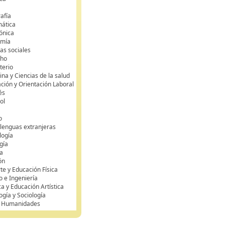
s
afía
mática
rónica
omía
as sociales
cho
terio
na y Ciencias de la salud
ción y Orientación Laboral
és
ol
o
 lenguas extranjeras
logía
gía
a
ón
te y Educación Física
o e Ingeniería
ca y Educación Artística
ogía y Sociología
y Humanidades