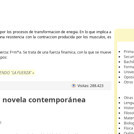
 por los procesos de transformacion de enegia. En lo que implica a
una resistencia con la contraccion producida por los musculos, es
Prima
erza: F=m*a. Se trata de una fuerza finamica, con la que se mueve
Secun
ipos:
Bachil
Forma
Unive
NDO "LA FUERZA" »
Oposi
Otros
Visitas: 288.423
 la novela contemporánea
Otras
Lengua
Histor
Filoso
Matem
B
Biolo
Física
Quími