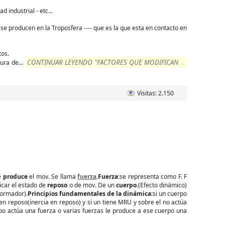
 industrial - etc...
- se producen en la Troposfera ---- que es la que esta en contacto en
tos.
CONTINUAR LEYENDO "FACTORES QUE MODIFICAN EL
tura de
...
Visitas: 2.150
ue
produce
el mov. Se llama
fuerza
.
Fuerza
:se representa como F. F
icar el estado de
reposo
o de mov. De un
cuerpo
.(Efecto dinámico)
formador).
Principios fundamentales de la dinámica
:si un cuerpo
en reposo(inercia en reposo) y si un tiene MRU y sobre el no actúa
 actúa una fuerza o varias fuerzas le produce a ese cuerpo una