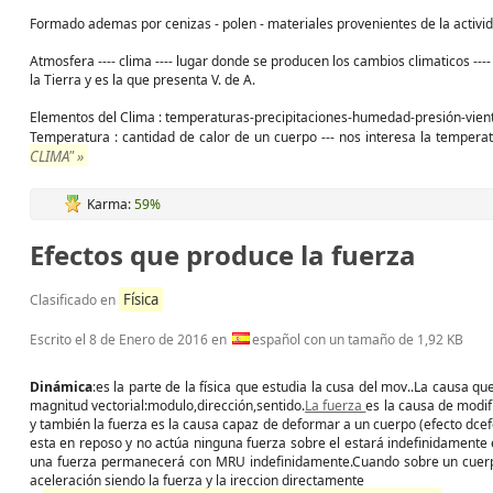
Formado ademas por cenizas - polen - materiales provenientes de la actividad
Atmosfera ---- clima ---- lugar donde se producen los cambios climaticos ---
la Tierra y es la que presenta V. de A.
Elementos del Clima : temperaturas-precipitaciones-humedad-presión-vien
Temperatura : cantidad de calor de un cuerpo --- nos interesa la tempera
CLIMA" »
Karma:
59%
Efectos que produce la fuerza
Física
Clasificado en
Escrito el
8 de Enero de 2016
en
español con un tamaño de 1,92 KB
Dinámica
:es la parte de la física que estudia la cusa del mov..La causa q
magnitud vectorial:modulo,dirección,sentido.
La fuerza
es la causa de modif
y también la fuerza es la causa capaz de deformar a un cuerpo (efecto dce
esta en reposo y no actúa ninguna fuerza sobre el estará indefinidamente 
una fuerza permanecerá con MRU indefinidamente.Cuando sobre un cuerpo
aceleración siendo la fuerza y la ireccion directamente