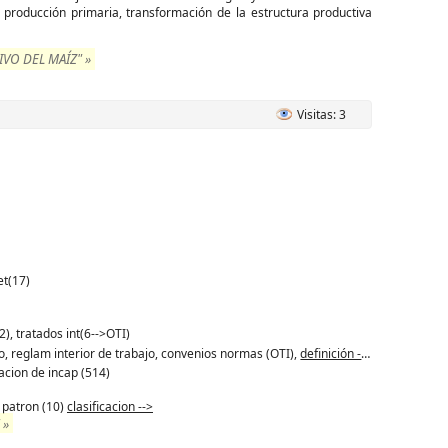
producción primaria, transformación de la estructura productiva
VO DEL MAÍZ" »
Visitas: 3
et(17)
2), tratados int(6-->OTI)
ajo, reglam interior de trabajo, convenios normas (OTI),
definición -->
acion de incap (514)
, patron (10)
clasificacion -->
 »