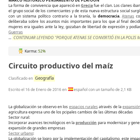
MARCO HISTÓRICO PENSAMIENTO DE PLATOÓN
La forma de convivencia que apareció en
Grecia
fue el clan. Los clanes ib
el grupo social de los comerciantes y de esta nueva estructura social surgí
con un sistema político contrario a la tiranía, la
democracia
.
Atenas
co
deliberaba sobre los asuntos más importantes para los que al final decid
mujeres era iguales ante la ley, gozaban de libertad de expresión y podí
Guerras
CONTINUAR LEYENDO "PORQUE ATENAS SE CONVIRTIÓ EN LA POLIS 
...
Karma:
52%
Circuito productivo del maíz
Geografía
Clasificado en
Escrito el
16 de Enero de 2016
en
español con un tamaño de 2,1 KB
La globalización se observo en los
espacios rurales
através de la
expansión 
agricultura expresa uno de los pcipales cambios de las últimas décadas
Sector rural:
Incorporar avances tecnológicos en la
producción
para modernizar y gener
expansión de grandes empresas
Sector urbano
:
La globalización se logro por la implementación del capitalismo, este impa