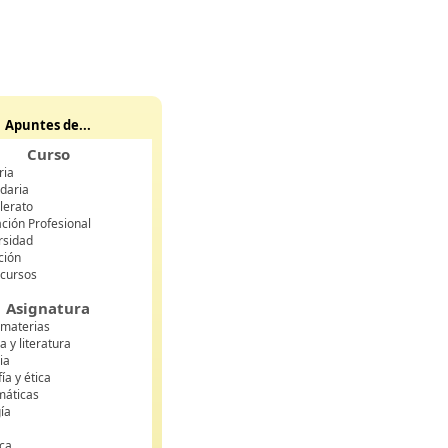
Apuntes de...
Curso
ria
daria
lerato
ción Profesional
rsidad
ción
 cursos
Asignatura
 materias
 y literatura
ia
fía y ética
áticas
gía
ca