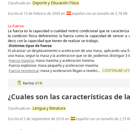
Deporte y Educación Física
Clasificado en
Escrito el
13 de Febrero de 2009
en
español con un tamaño de 2,78 KB
La Fuerza:
La fuerza es la capacidad o cualidad motriz condicional que se caracteriza
la condicion fisica definiremos la fuerza como la capacidad de vencer a 
decir, con la capacidad que tienen de realizar un trabajo.
-
Distintos tipos de fuerza
:
Al alcanzar un desplazamiento o aceleracion de una masa, aplicando una fu
una masa, segun la masa y la aceleracion que se de, podemos distinguir 3 t
-
Fuerza maxima
: masa maxima y aceleracion minima.
-Fuerza explosiva: masa pequeña y aceleracion maxima.
CONTINUAR LEYE
-
Fuerza resistencia
: masa y aceleracion llegan a niveles
...
Karma:
61%
¿Cuales son las características de
Lengua y literatura
Clasificado en
Escrito el
2 de Septiembre de 2016
en
español con un tamaño de 2,73 K