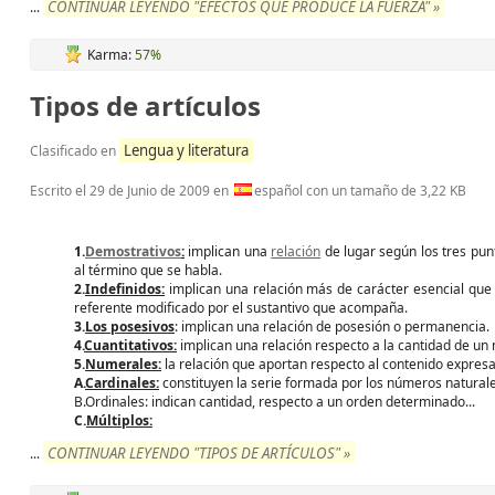
CONTINUAR LEYENDO "EFECTOS QUE PRODUCE LA FUERZA" »
...
Karma:
57%
Tipos de artículos
Lengua y literatura
Clasificado en
Escrito el
29 de Junio de 2009
en
español con un tamaño de 3,22 KB
1.
Demostrativos
:
implican una
relación
de lugar según los tres pun
al término que se habla.
2.
Indefinidos:
implican una relación más de carácter esencial que e
referente modificado por el sustantivo que acompaña.
3.
Los posesivos
: implican una relación de posesión o permanencia.
4.
Cuantitativos:
implican una relación respecto a la cantidad de un
5.
Numerales:
la relación que aportan respecto al contenido expresa
A.
Cardinales:
constituyen la serie formada por los números natural
B.Ordinales: indican cantidad, respecto a un orden determinado...
C.
Múltiplos:
CONTINUAR LEYENDO "TIPOS DE ARTÍCULOS" »
...