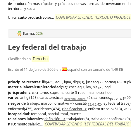
de producción más rápidos y prácticos nuevas formas de inversión en la 
territorial y social
CONTINUAR LEYENDO "CIRCUITO PRODUCTI
Un
circuito
productivo
se...
Karma:
52%
Ley federal del trabajo
Derecho
Clasificado en
Escrito el
11 de Junio de 2009
en
español con un tamaño de 1,49 KB
principios rectores:
lib(4-5), equi, igua, dign(3), just soc(2), norma(18), supl
materia laboral/supletoriedad(17)
: cost, equi, ley, pjs
, pgd
123
jurisprudencia
: criterios-suprema corte-5 resol-mismo sentido
varios:
antig (158), caracteristicas
(5), sanciones
(99
derecho laboral
patron x 5°
riesgos de
trabajo
:
marco normativo -->
constit
, ley federal trab
123,4,5,42
enfermed(475), accidentes(474),
clasificacion -->
enferm trabajo (513), valu
incapacidad:
temporal, parcial, total, muerte
relaciones laborales:
definición -->
trabajador (8), trabajador confianza (9)
CONTINUAR LEYENDO "LEY FEDERAL DEL TRABAJO"
PTU:
monto salario:...