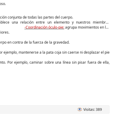
oso.
ón conjunta de todas las partes del cuerpo.
blece una relación entre
un elemento y nuestros miembros
-
Coordinación óculo-pie:
agrupa movimientos en los
iores.
rpo en contra de la fuerza de la gravedad.
r ejemplo, mantenerse a la pata coja sin caerse ni desplazar el pie
to. Por ejemplo, caminar sobre una línea sin pisar fuera de ella,
Visitas: 389