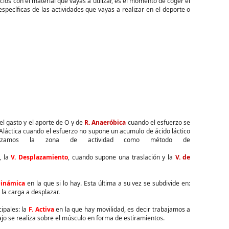
icios con el material que vayas a utilizar, es el momento de coger el
específicas de las actividades que vayas a realizar en el deporte o
 el gasto y el aporte de O y de
R. Anaeróbica
cuando el esfuerzo se
. Aláctica cuando el esfuerzo no supone un acumulo de ácido láctico
ilizamos la zona de actividad como método de
, la
V. Desplazamiento
, cuando supone una traslación y la
V. de
Dinámica
en la que si lo hay. Esta última a su vez se subdivide en:
 la carga a desplazar.
ipales: la
F. Activa
en la que hay movilidad, es decir trabajamos a
abajo se realiza sobre el músculo en forma de estiramientos.