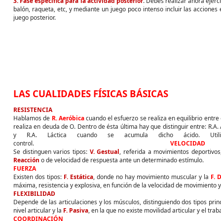
3.
Fase específica para la actividad posterior
. Debes realizar ahora ejerc
balón, raqueta, etc, y mediante un juego poco intenso incluir las acciones 
juego posterior.
LAS CUALIDADES FÍSICAS BÁSICAS
RESISTENCIA
Hablamos de
R. Aeróbica
cuando el esfuerzo se realiza en equilibrio entre
realiza en deuda de O. Dentro de ésta última hay que distinguir entre: R.A
y R.A. Láctica cuando se acumula dicho ácido. Ut
control.
VELOCIDAD
Se distinguen varios tipos:
V. Gestual
, referida a movimientos deportivos
Reacción
o de velocidad de respuesta ante un determinado estímulo.
FUERZA
Existen dos tipos:
F. Estática
, donde no hay movimiento muscular y la
F. 
máxima, resistencia y explosiva, en función de la velocidad de movimiento y
FLEXIBILIDAD
Depende de las articulaciones y los músculos, distinguiendo dos tipos princ
nivel articular y la
F. Pasiva
, en la que no existe movilidad articular y el tr
COORDINACIÓN