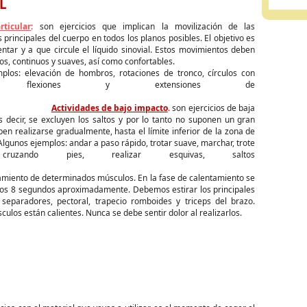
L
rticular
:
son ejercicios que implican la movilización de las
s principales del cuerpo en todos los planos posibles. El objetivo es
ntar y a que circule el líquido sinovial. Estos movimientos deben
os, continuos y suaves, así como confortables.
plos: elevación de hombros, rotaciones de tronco, círculos con
as, flexiones y extensiones de
odillas.
Actividades de bajo impacto
.
son ejercicios de baja
s decir, se excluyen los saltos y por lo tanto no suponen un gran
ben realizarse gradualmente, hasta el límite inferior de la zona de
Algunos ejemplos: andar a paso rápido, trotar suave, marchar, trote
 cruzando pies, realizar esquivas, saltos
ntrolados.
ramiento de determinados músculos. En la fase de calentamiento se
nos 8 segundos aproximadamente. Debemos estirar los principales
 separadores, pectoral, trapecio romboides y triceps del brazo.
ulos están calientes. Nunca se debe sentir dolor al realizarlos.