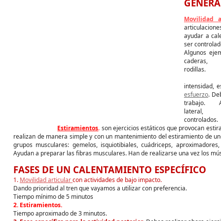
GENERA
Movilidad a
articulacione
ayudar a cale
ser controlad
Algunos ejem
cader
r
intensidad, e
esfuerzo
. De
trabajo.
lateral,
co
Estiramientos
.
son ejercicios estáticos que provocan esti
realizan de manera simple y con un mantenimiento del estiramiento de u
grupos musculares: gemelos, isquiotibiales, cuádriceps, aproximadores,
Ayudan a preparar las fibras musculares. Han de realizarse una vez los músc
FASES DE UN CALENTAMIENTO ESPECÍFICO
1.
Movilidad articular
con actividades de bajo impacto.
Dando prioridad al tren que vayamos a utilizar con preferencia.
Tiempo mínimo de 5 minutos
2. Estiramientos.
Tiempo aproximado de 3 minutos.