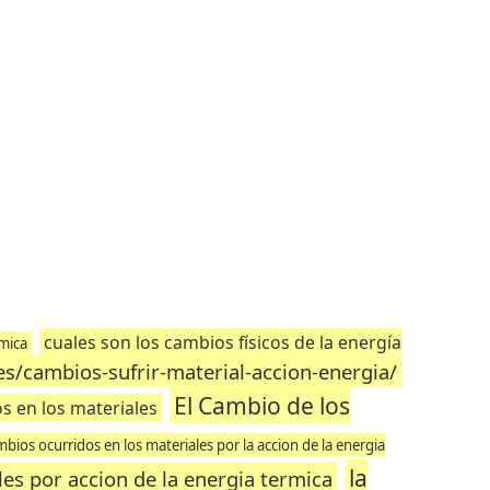
cuales son los cambios físicos de la energía
rmica
s/cambios-sufrir-material-accion-energia/
El Cambio de los
s en los materiales
ios ocurridos en los materiales por la accion de la energia
la
es por accion de la energia termica