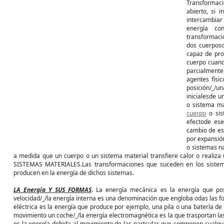
Transforma
abierto, si 
intercambiar 
energía co
transformacio
dos cuerposo
capaz de pro
cuerpo cuand
parcialmente
agentes físi
posición/_/
inicialesde 
o sistema ma
cuerpo
o sis
efectode es
cambio de es
por expansión
o sistemas na
a medida que un cuerpo o un sistema material transfiere calor o realiz
SISTEMAS MATERIALES.Las transformaciones que suceden en los sistem
producen en la energía de dichos sistemas.
LA Energía Y SUS FORMAS
. La energía mecánica es la energía que p
velocidad/_/la energía interna es una denominación que engloba odas las fo
eléctrica es la energía que produce por ejemplo, una pila o una batería de
movimiento un coche/_/la energía electromagnética es la que trasportan la
es la energía debida al movimiento de las partculas que componen cualqui