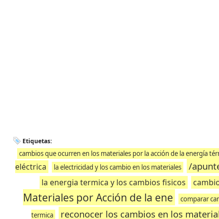
Etiquetas:
cambios que ocurren en los materiales por la acción de la energía té
/apunte
eléctrica
la electricidad y los cambio en los materiales
la energia termica y los cambios fisicos
cambio
Materiales por Acción de la ene
comparar camb
reconocer los cambios en los material
termica