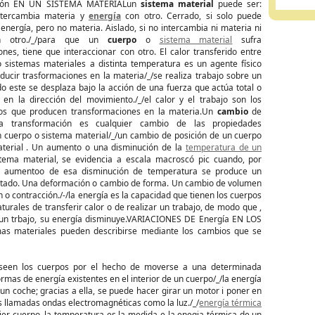
ción EN UN SISTEMA MATERIALun
sistema
material
puede ser:
intercambia materia y
energía
con otro. Cerrado, si solo puede
energía, pero no materia. Aislado, si no intercambia ni materia ni
n otro./_/para que un
cuerpo
o
sistema material
sufra
nes, tiene que interaccionar con otro. El calor transferido entre
 sistemas materiales a distinta temperatura es un agente físico
ducir trasformaciones en la materia/_/se realiza trabajo sobre un
o este se desplaza bajo la acción de una fuerza que actúa total o
 en la dirección del movimiento./_/el calor y el trabajo son los
cos que producen transformaciones en la materia.Un
cambio
de
una transformación es cualquier cambio de las propiedades
un cuerpo o sistema material/_/un cambio de posición de un cuerpo
terial . Un aumento o una disminución de la
temperatura de un
tema material, se evidencia a escala macroscó pic cuando, por
e aumentoo de esa disminución de temperatura se produce un
tado. Una deformación o cambio de forma. Un cambio de volumen
 o contracción./-/la energía es la capacidad que tienen los cuerpos
turales de transferir calor o de realizar un trabajo, de modo que ,
a un trbajo, su energía disminuye.VARIACIONES DE Energía EN LOS
as materiales pueden describirse mediante los cambios que se
oseen los cuerpos por el hecho de moverse a una determinada
rmas de energía existentes en el interior de un cuerpo/_/la energía
 un coche; gracias a ella, se puede hacer girar un motor i poner en
s llamadas ondas electromagnéticas como la luz./_/
energía térmica
er cuerpo, la temperatura es la medida e la enegia térmica de un