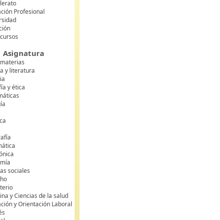
lerato
ción Profesional
rsidad
ción
 cursos
Asignatura
 materias
 y literatura
ia
fía y ética
áticas
gía
ca
s
afía
mática
rónica
omía
as sociales
cho
terio
na y Ciencias de la salud
ción y Orientación Laboral
és