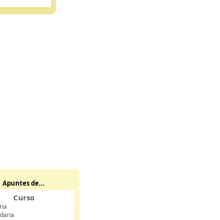
Apuntes de...
Curso
ria
daria