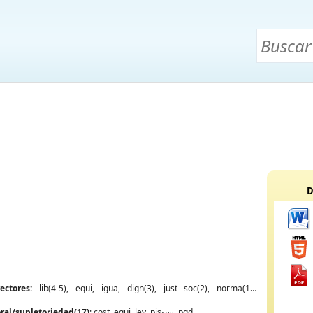
D
rectores:
lib(4-5), equi, igua, dign(3), just soc(2), norma(18),
ral/supletoriedad(17)
: cost, equi, ley, pjs
, pgd