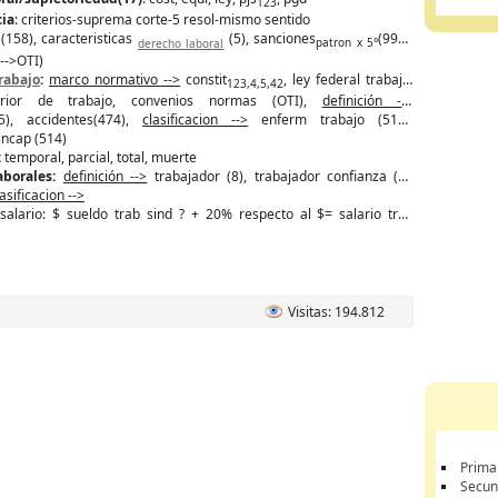
123
cia
: criterios-suprema corte-5 resol-mismo sentido
 (158), caracteristicas
(5), sanciones
(992),
derecho laboral
patron x 5°
6-->OTI)
rabajo
:
marco normativo -->
constit
, ley federal trabajo,
123,4,5,42
erior de trabajo, convenios normas (OTI),
definición -->
5), accidentes(474),
clasificacion -->
enferm trabajo (513),
incap (514)
:
temporal, parcial, total, muerte
laborales:
definición -->
trabajador (8), trabajador confianza (9),
lasificacion -->
salario: $ sueldo trab sind ? + 20% respecto al $= salario trab
Visitas: 194.812
Prima
Secun