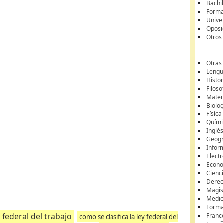
Bachil
Forma
Unive
Oposi
Otros
Otras
Lengua
Histor
Filoso
Matem
Biolo
Física
Quími
Inglé
Geogr
Infor
Elect
Econ
Cienci
Dere
Magis
Medici
Forma
y federal del trabajo
Franc
como se clasifica la ley federal del