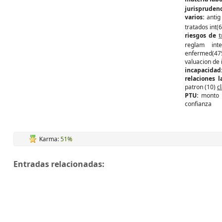
jurispruden
varios:
antig
tratados int(
riesgos de
t
reglam int
enfermed(47
valuacion de 
incapacidad
relaciones 
patron (10)
c
PTU:
monto 
confianza
Karma:
51%
Entradas relacionadas: