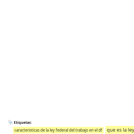
Etiquetas:
que es la le
caracteristicas de la ley federal del trabajo en el df