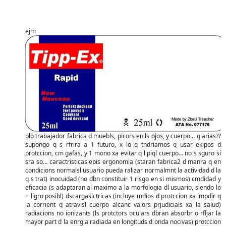
ejm
plo trabajador fabrica d muebls, picors en ls ojos, y cuerpo… q arias??
supongo q s rfrira a 1 futuro, x lo q tndriamos q usar ekipos d
protccion, cm gafas, y 1 mono xa evitar q l piql cuerpo… no s sguro si
sra so… caractristicas epis ergonomia (staran fabrica2 d manra q en
condicions normalsl usuario pueda ralizar normalmnt la actividad d la
q s trat) inocuidad (no dbn constituir 1 risgo en si mismos) cmdidad y
eficacia (s adaptaran al maximo a la morfologia dl usuario, siendo lo
+ ligro posibl) dscargaslctricas (incluye mdios d protccion xa impdir q
la corrient q atravisl cuerpo alcanc valors prjudicials xa la salud)
radiacions no ionizants (ls protctors oculars dbran absorbr o rfljar la
mayor part d la enrgia radiada en longituds d onda nocivas) protccion