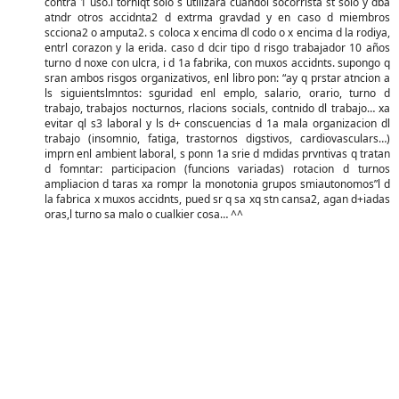
contra 1 uso.l torniqt solo s utilizara cuandol socorrista st solo y dba
atndr otros accidnta2 d extrma gravdad y en caso d miembros
scciona2 o amputa2. s coloca x encima dl codo o x encima d la rodiya,
entrl corazon y la erida. caso d dcir tipo d risgo trabajador 10 años
turno d noxe con ulcra, i d 1a fabrika, con muxos accidnts. supongo q
sran ambos risgos organizativos, enl libro pon: “ay q prstar atncion a
ls siguientslmntos: sguridad enl emplo, salario, orario, turno d
trabajo, trabajos nocturnos, rlacions socials, contnido dl trabajo… xa
evitar ql s3 laboral y ls d+ conscuencias d 1a mala organizacion dl
trabajo (insomnio, fatiga, trastornos digstivos, cardiovasculars…)
imprn enl ambient laboral, s ponn 1a srie d mdidas prvntivas q tratan
d fomntar: participacion (funcions variadas) rotacion d turnos
ampliacion d taras xa rompr la monotonia grupos smiautonomos”l d
la fabrica x muxos accidnts, pued sr q sa xq stn cansa2, agan d+iadas
oras,l turno sa malo o cualkier cosa… ^^