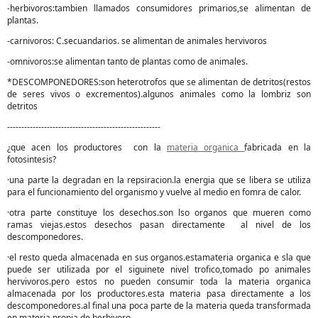
-herbivoros:tambien llamados consumidores primarios,se alimentan de
plantas.
-carnivoros: C.secuandarios. se alimentan de animales hervivoros
-omnivoros:se alimentan tanto de plantas como de animales.
*DESCOMPONEDORES:son heterotrofos que se alimentan de detritos(restos
de seres vivos o excrementos).algunos animales como la lombriz son
detritos
------------------------------------------------------
¿que acen los productores con la
materia organica
fabricada en la
fotosintesis?
·una parte la degradan en la repsiracion.la energia que se libera se utiliza
para el funcionamiento del organismo y vuelve al medio en fomra de calor.
·otra parte constituye los desechos.son lso organos que mueren como
ramas viejas.estos desechos pasan directamente al nivel de los
descomponedores.
·el resto queda almacenada en sus organos.estamateria organica e sla que
puede ser utilizada por el siguinete nivel trofico,tomado po animales
hervivoros.pero estos no pueden consumir toda la materia organica
almacenada por los productores.esta materia pasa directamente a los
descomponedores.al final una poca parte de la materia queda transformada
en materia propia de herbivoro.