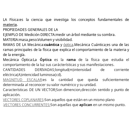
LA Física:es la ciencia que investiga los conceptos fundamentales de
materia
.
PROPIEDADES GENERALES DE LA
EJEMPLO DE Medición DIRECTA:medir un árbol mediante su sombra.
MATERIA:masa,peso.Volumen y visibilidad.
RAMAS DE LA Mecánica:
cuántica
y
óptica
.Mecánica Cuántica;es una de las
ramas principales de la física que explica el comportamiento de la materia y
de la energía.
Mecánica Óptica:La
Óptica
es la
rama
de la física que estudia el
comportamiento de la luz sus carácterísticas y sus manifestaciones.
CANTIDADES DERIVADAS;longitud(m)intensidad de corriente
eléctrica(A)intencidad luminosa(cd).
MAGNITUD ESCALAR
:es la cantidad que queda suficientemente
determinada al reconocer su valor numérico y su unidad.
Características DE UN VECTOR;Son dimencion,dirección sentido y punto de
aplicación.
VECTORES COPLANARES
:Son aquellos que están en un mismo plano
.
VECTORES CONCURRENTES
;Son aquellas que
aplican
en un mismo punto.