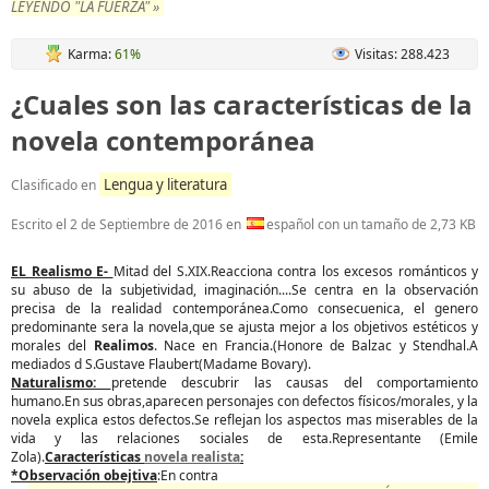
LEYENDO "LA FUERZA" »
Karma:
61%
Visitas: 288.423
¿Cuales son las características de la
novela contemporánea
Lengua y literatura
Clasificado en
Escrito el
2 de Septiembre de 2016
en
español con un tamaño de 2,73 KB
EL Realismo E-
Mitad del S.XIX.Reacciona contra los excesos románticos y
su abuso de la subjetividad, imaginación....Se centra en la observación
precisa de la realidad contemporánea.Como consecuenica, el genero
predominante sera la novela,que se ajusta mejor a los objetivos estéticos y
morales del
Realimos
. Nace en Francia.(Honore de Balzac y Stendhal.A
mediados d S.Gustave Flaubert(Madame Bovary).
Naturalismo:
pretende descubrir las causas del comportamiento
humano.En sus obras,aparecen personajes con defectos físicos/morales, y la
novela explica estos defectos.Se reflejan los aspectos mas miserables de la
vida y las relaciones sociales de esta.Representante (Emile
Zola).
Características
novela realista
:
*Observación obejtiva
:En contra