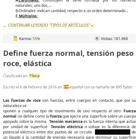
A.
Cardinales:
constituyen la serie formada por los números
naturales; uno dos,…
B.Ordinales: indican cantidad, respecto a un orden determinado...
C.
Múltiplos:
CONTINUAR LEYENDO "TIPOS DE ARTÍCULOS" »
...
Karma:
55%
Visitas: 181.968
Define fuerza normal, tensión peso
roce, elástica
Física
Clasificado en
Escrito el
6 de Febrero de 2016
en
español con un tamaño de 895 bytes
Las fuerzas de roce
son fuerzas, entre cuerpos en contacto, que por su
naturaleza se
oponen a cualquier tipo de movimiento de uno respecto al otro.
Fuerza
normal
:se define como la
fuerza
que ejerce una superficie sobre un cuerpo
apoyado sobre la misma.
Tensión mecánica
es la fuerza interna que actúa
por unidad de superficie
Tensión eléctrica
o voltaje es la diferencia de
potencial eléctrico entre dos puntos de un circuito
Tensión superficial
de
un líquido a la cantidad de energía necesaria para disminuir su superficie