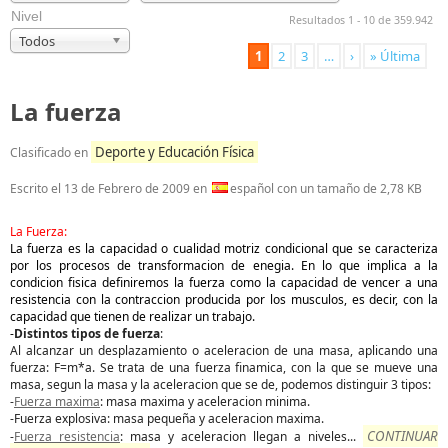
Nivel
Resultados 1 - 10 de 359.942
Todos
1
2
3
…
›
» Última
La fuerza
Deporte y Educación Física
Clasificado en
Escrito el
13 de Febrero de 2009
en
español con un tamaño de 2,78 KB
La Fuerza:
La fuerza es la capacidad o cualidad motriz condicional que se caracteriza
por los procesos de transformacion de enegia. En lo que implica a la
condicion fisica definiremos la fuerza como la capacidad de vencer a una
resistencia con la contraccion producida por los musculos, es decir, con la
capacidad que tienen de realizar un trabajo.
-
Distintos tipos de fuerza
:
Al alcanzar un desplazamiento o aceleracion de una masa, aplicando una
fuerza: F=m*a. Se trata de una fuerza finamica, con la que se mueve una
masa, segun la masa y la aceleracion que se de, podemos distinguir 3 tipos:
-
Fuerza maxima
: masa maxima y aceleracion minima.
-Fuerza explosiva: masa pequeña y aceleracion maxima.
CONTINUAR
-
Fuerza resistencia
: masa y aceleracion llegan a niveles
...