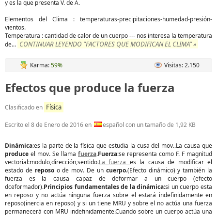
y es la que presenta V. de A.
Elementos del Clima : temperaturas-precipitaciones-humedad-presión-
vientos.
Temperatura : cantidad de calor de un cuerpo --- nos interesa la temperatura
CONTINUAR LEYENDO "FACTORES QUE MODIFICAN EL CLIMA" »
de
...
Karma:
59%
Visitas: 2.150
Efectos que produce la fuerza
Física
Clasificado en
Escrito el
8 de Enero de 2016
en
español con un tamaño de 1,92 KB
Dinámica
:es la parte de la física que estudia la cusa del mov..La causa que
produce
el mov. Se llama
fuerza
.
Fuerza
:se representa como F. F magnitud
vectorial:modulo,dirección,sentido.
La fuerza
es la causa de modificar el
estado de
reposo
o de mov. De un
cuerpo
.(Efecto dinámico) y también la
fuerza es la causa capaz de deformar a un cuerpo (efecto
dceformador).
Principios fundamentales de la dinámica
:si un cuerpo esta
en reposo y no actúa ninguna fuerza sobre el estará indefinidamente en
reposo(inercia en reposo) y si un tiene MRU y sobre el no actúa una fuerza
permanecerá con MRU indefinidamente.Cuando sobre un cuerpo actúa una