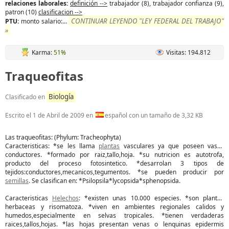
relaciones laborales:
definición -->
trabajador (8), trabajador confianza (9),
patron (10)
clasificacion -->
CONTINUAR LEYENDO "LEY FEDERAL DEL TRABAJO"
PTU:
monto salario:...
»
Karma:
51%
Visitas: 194.812
Traqueofitas
Biología
Clasificado en
Escrito el
1 de Abril de 2009
en
español con un tamaño de 3,32 KB
Las traqueofitas: (Phylum: Tracheophyta)
Caracteristicas: *se les llama
plantas
vasculares ya que poseen vasos
conductores. *formado por raiz,tallo,hoja. *su nutricion es autotrofa,
producto del proceso fotosintetico. *desarrolan 3 tipos de
tejidos:conductores,mecanicos,tegumentos. *se pueden producir por
semillas
. Se clasifican en: *Psilopsila*lycopsida*sphenopsida.
Caracteristicas
Helechos
: *existen unas 10.000 especies. *son plantas
herbaceas y risomatoza. *viven en ambientes regionales calidos y
humedos,especialmente en selvas tropicales. *tienen verdaderas
raices,tallos,hojas. *las hojas presentan venas o lenquinas epidermis