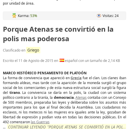
por unidad de área.
Karma:
53%
Visitas: 24
Porque Atenas se convirtió en la
polis mas poderosa
Griego
Clasificado en
Escrito el
11 de Agosto de 2015
en
español con un tamaño de 2,14 KB
MARCO HISTÓRICO PENSAMIENTO DE PLATOÓN
La forma de convivencia que apareció en
Grecia
fue el clan. Los clanes iban
formando aldeas, mas tarde con la aparición de la moneda surgíó el grupo
social de los comerciantes y de esta nueva estructura social surgíó la figura
del
tirano
. La convivencia se daría en la polis, la ciudad con un sistema
político contrario a la tiranía, la
democracia
.
Atenas
contaba con un Consejo
de 500 miembros, preparaba las leyes y deliberaba sobre los asuntos más
importantes para los que al final decidía la Asamblea. Los ciudadanos no
esclavos, ni los metecos ni las mujeres era iguales ante la ley, gozaban de
libertad de expresión y podían vota en todas las decisiones públicas. En el
492 comenzaron
las Guerras
CONTINUAR LEYENDO "PORQUE ATENAS SE CONVIRTIÓ EN LA POLIS
...