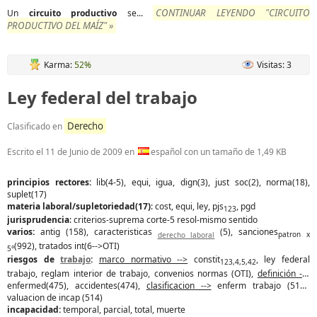
CONTINUAR LEYENDO "CIRCUITO
Un
circuito
productivo
se...
PRODUCTIVO DEL MAÍZ" »
Karma:
52%
Visitas: 3
Ley federal del trabajo
Derecho
Clasificado en
Escrito el
11 de Junio de 2009
en
español con un tamaño de 1,49 KB
principios rectores:
lib(4-5), equi, igua, dign(3), just soc(2), norma(18),
suplet(17)
materia laboral/supletoriedad(17)
: cost, equi, ley, pjs
, pgd
123
jurisprudencia
: criterios-suprema corte-5 resol-mismo sentido
varios:
antig (158), caracteristicas
(5), sanciones
derecho laboral
patron x
(992), tratados int(6-->OTI)
5°
riesgos de
trabajo
:
marco normativo -->
constit
, ley federal
123,4,5,42
trabajo, reglam interior de trabajo, convenios normas (OTI),
definición -->
enfermed(475), accidentes(474),
clasificacion -->
enferm trabajo (513),
valuacion de incap (514)
incapacidad:
temporal, parcial, total, muerte