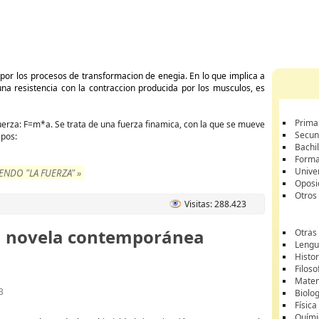
 por los procesos de transformacion de enegia. En lo que implica a
una resistencia con la contraccion producida por los musculos, es
Prima
erza: F=m*a. Se trata de una fuerza finamica, con la que se mueve
Secun
ipos:
Bachil
Forma
Unive
NDO "LA FUERZA" »
Oposi
Otros
Visitas: 288.423
 la novela contemporánea
Otras
Lengua
Histor
Filoso
Matem
B
Biolo
Física
Quími