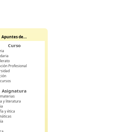
Apuntes de...
Curso
ria
daria
lerato
ción Profesional
rsidad
ción
 cursos
Asignatura
 materias
 y literatura
ia
fía y ética
áticas
gía
ca