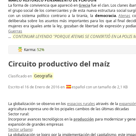
MARCO HISTÓRICO PENSAMIENTO DE PLATOÓN
La forma de convivencia que apareció en
Grecia
fue el clan. Los clanes ib
el grupo social de los comerciantes y de esta nueva estructura social surgí
con un sistema político contrario a la tiranía, la
democracia
.
Atenas
co
deliberaba sobre los asuntos más importantes para los que al final decid
mujeres era iguales ante la ley, gozaban de libertad de expresión y podí
Guerras
CONTINUAR LEYENDO "PORQUE ATENAS SE CONVIRTIÓ EN LA POLIS 
...
Karma:
52%
Circuito productivo del maíz
Geografía
Clasificado en
Escrito el
16 de Enero de 2016
en
español con un tamaño de 2,1 KB
La globalización se observo en los
espacios rurales
através de la
expansión 
agricultura expresa uno de los pcipales cambios de las últimas décadas
Sector rural:
Incorporar avances tecnológicos en la
producción
para modernizar y gener
expansión de grandes empresas
Sector urbano
:
La globalización se logro por la implementación del capitalismo, este impa