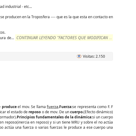
 industrial - etc...
- se producen en la Troposfera ---- que es la que esta en contacto en
tos.
CONTINUAR LEYENDO "FACTORES QUE MODIFICAN EL
tura de
...
Visitas: 2.150
ue
produce
el mov. Se llama
fuerza
.
Fuerza
:se representa como F. F
icar el estado de
reposo
o de mov. De un
cuerpo
.(Efecto dinámico)
formador).
Principios fundamentales de la dinámica
:si un cuerpo
en reposo(inercia en reposo) y si un tiene MRU y sobre el no actúa
 actúa una fuerza o varias fuerzas le produce a ese cuerpo una