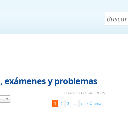
s, exámenes y problemas
Resultados 1 - 10 de 359.935
1
2
3
…
›
» Última