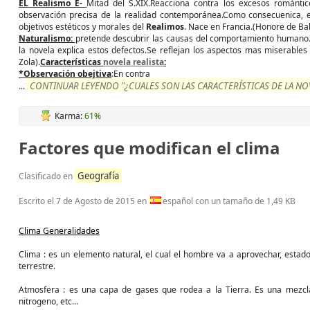
EL Realismo E-
Mitad del S.XIX.Reacciona contra los excesos romántico
observación precisa de la realidad contemporánea.Como consecuenica, e
objetivos estéticos y morales del
Realimos
. Nace en Francia.(Honore de B
Naturalismo:
pretende descubrir las causas del comportamiento humano.E
la novela explica estos defectos.Se reflejan los aspectos mas miserables 
Zola).
Características
novela realista
:
*Observación obejtiva
:En contra
CONTINUAR LEYENDO "¿CUALES SON LAS CARACTERÍSTICAS DE LA N
...
Karma:
61%
Factores que modifican el clima
Geografía
Clasificado en
Escrito el
7 de Agosto de 2015
en
español con un tamaño de 1,49 KB
Clima Generalidades
Clima : es un elemento natural, el cual el hombre va a aprovechar, estad
terrestre.
Atmosfera : es una capa de gases que rodea a la Tierra. Es una mezcl
nitrogeno, etc...