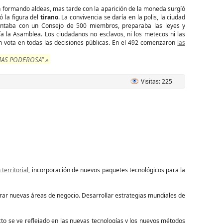
an formando aldeas, mas tarde con la aparición de la moneda surgíó
ó la figura del
tirano
. La convivencia se daría en la polis, la ciudad
ntaba con un Consejo de 500 miembros, preparaba las leyes y
ía la Asamblea. Los ciudadanos no esclavos, ni los metecos ni las
an vota en todas las decisiones públicas. En el 492 comenzaron
las
MAS PODEROSA" »
Visitas: 225
territorial
, incorporación de nuevos paquetes tecnológicos para la
ar nuevas áreas de negocio. Desarrollar estrategias mundiales de
cto se ve reflejado en las nuevas tecnologías y los nuevos métodos