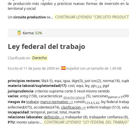
de producción más rápidos y prácticos nuevas formas de inversión en la 
territorial y social
CONTINUAR LEYENDO "CIRCUITO PRODUCTI
Un
circuito
productivo
se...
Karma:
52%
Ley federal del trabajo
Derecho
Clasificado en
Escrito el
11 de Junio de 2009
en
español con un tamaño de 1,49 KB
principios rectores:
lib(4-5), equi, igua, dign(3), just soc(2), norma(18), supl
materia laboral/supletoriedad(17)
: cost, equi, ley, pjs
, pgd
123
jurisprudencia
: criterios-suprema corte-5 resol-mismo sentido
varios:
antig (158), caracteristicas
(5), sanciones
(99
derecho laboral
patron x 5°
riesgos de
trabajo
:
marco normativo -->
constit
, ley federal trab
123,4,5,42
enfermed(475), accidentes(474),
clasificacion -->
enferm trabajo (513), valu
incapacidad:
temporal, parcial, total, muerte
relaciones laborales:
definición -->
trabajador (8), trabajador confianza (9)
CONTINUAR LEYENDO "LEY FEDERAL DEL TRABAJO"
PTU:
monto salario:...