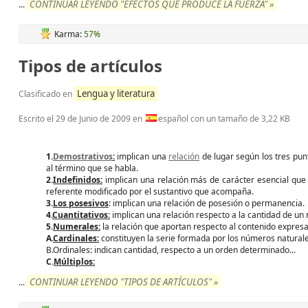
CONTINUAR LEYENDO "EFECTOS QUE PRODUCE LA FUERZA" »
...
Karma:
57%
Tipos de artículos
Lengua y literatura
Clasificado en
Escrito el
29 de Junio de 2009
en
español con un tamaño de 3,22 KB
1.
Demostrativos
:
implican una
relación
de lugar según los tres pun
al término que se habla.
2.
Indefinidos:
implican una relación más de carácter esencial que e
referente modificado por el sustantivo que acompaña.
3.
Los posesivos
: implican una relación de posesión o permanencia.
4.
Cuantitativos:
implican una relación respecto a la cantidad de un
5.
Numerales:
la relación que aportan respecto al contenido expresa
A.
Cardinales:
constituyen la serie formada por los números natural
B.Ordinales: indican cantidad, respecto a un orden determinado...
C.
Múltiplos:
CONTINUAR LEYENDO "TIPOS DE ARTÍCULOS" »
...