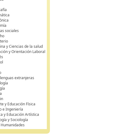
s
afía
mática
rónica
omía
as sociales
cho
terio
na y Ciencias de la salud
ción y Orientación Laboral
és
ol
o
 lenguas extranjeras
logía
gía
a
ón
te y Educación Física
o e Ingeniería
ca y Educación Artística
ogía y Sociología
y Humanidades