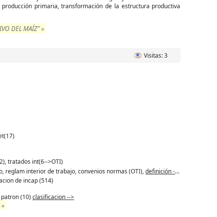
producción primaria, transformación de la estructura productiva
VO DEL MAÍZ" »
Visitas: 3
et(17)
2), tratados int(6-->OTI)
ajo, reglam interior de trabajo, convenios normas (OTI),
definición -->
acion de incap (514)
, patron (10)
clasificacion -->
 »