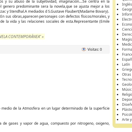
s y su abuso de la subjetividad, imaginación....Se centra en la
Inglé
l genero predominante sera la novela,que se ajusta mejor a los
Geogr
alzac y Stendhal.A mediados d S.Gustave Flaubert(Madame Bovary).
Infor
n sus obras,aparecen personajes con defectos físicos/morales, y
Elect
de la vida y las relaciones sociales de esta.Representante (Emile
Econ
Cienci
Dere
OVELA CONTEMPORÁNEA" »
Magis
Medici
Visitas: 0
Forma
Franc
Españ
Latín
Grieg
Otras
Tecno
Geolo
Músic
Religi
Depor
Diseñ
o medio de la Atmosfera en un lugar determinado de la superficie
Plásti
Psicol
Arte 
a de gases y vapor de agua, compuesto por nitrogeno, oxigeno,