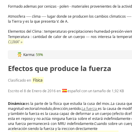
Formado ademas por cenizas - polen - materiales provenientes de la actividad
Atmosfera ---- clima ---- lugar donde se producen los cambios climaticos ---
la Tierra y es la que presenta V. de A.
Elementos del Clima : temperaturas-precipitaciones-humedad-presión-vien
Temperatura : cantidad de calor de un cuerpo --- nos interesa la tempera
CLIMA" »
Karma:
59%
Efectos que produce la fuerza
Física
Clasificado en
Escrito el
8 de Enero de 2016
en
español con un tamaño de 1,92 KB
Dinámica
:es la parte de la física que estudia la cusa del mov..La causa q
magnitud vectorial:modulo,dirección,sentido.
La fuerza
es la causa de modif
y también la fuerza es la causa capaz de deformar a un cuerpo (efecto dce
esta en reposo y no actúa ninguna fuerza sobre el estará indefinidamente 
una fuerza permanecerá con MRU indefinidamente.Cuando sobre un cuerpo
aceleración siendo la fuerza y la ireccion directamente