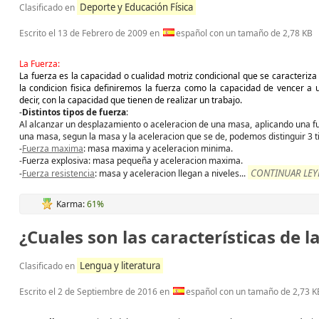
Deporte y Educación Física
Clasificado en
Escrito el
13 de Febrero de 2009
en
español con un tamaño de 2,78 KB
La Fuerza:
La fuerza es la capacidad o cualidad motriz condicional que se caracteriza
la condicion fisica definiremos la fuerza como la capacidad de vencer a 
decir, con la capacidad que tienen de realizar un trabajo.
-
Distintos tipos de fuerza
:
Al alcanzar un desplazamiento o aceleracion de una masa, aplicando una fu
una masa, segun la masa y la aceleracion que se de, podemos distinguir 3 t
-
Fuerza maxima
: masa maxima y aceleracion minima.
-Fuerza explosiva: masa pequeña y aceleracion maxima.
CONTINUAR LEYE
-
Fuerza resistencia
: masa y aceleracion llegan a niveles
...
Karma:
61%
¿Cuales son las características de
Lengua y literatura
Clasificado en
Escrito el
2 de Septiembre de 2016
en
español con un tamaño de 2,73 K