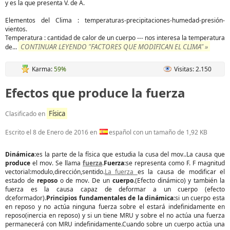
y es la que presenta V. de A.
Elementos del Clima : temperaturas-precipitaciones-humedad-presión-
vientos.
Temperatura : cantidad de calor de un cuerpo --- nos interesa la temperatura
CONTINUAR LEYENDO "FACTORES QUE MODIFICAN EL CLIMA" »
de
...
Karma:
59%
Visitas: 2.150
Efectos que produce la fuerza
Física
Clasificado en
Escrito el
8 de Enero de 2016
en
español con un tamaño de 1,92 KB
Dinámica
:es la parte de la física que estudia la cusa del mov..La causa que
produce
el mov. Se llama
fuerza
.
Fuerza
:se representa como F. F magnitud
vectorial:modulo,dirección,sentido.
La fuerza
es la causa de modificar el
estado de
reposo
o de mov. De un
cuerpo
.(Efecto dinámico) y también la
fuerza es la causa capaz de deformar a un cuerpo (efecto
dceformador).
Principios fundamentales de la dinámica
:si un cuerpo esta
en reposo y no actúa ninguna fuerza sobre el estará indefinidamente en
reposo(inercia en reposo) y si un tiene MRU y sobre el no actúa una fuerza
permanecerá con MRU indefinidamente.Cuando sobre un cuerpo actúa una