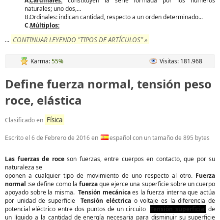
A.
Cardinales:
constituyen la serie formada por los números
naturales; uno dos,…
B.Ordinales: indican cantidad, respecto a un orden determinado...
C.
Múltiplos:
CONTINUAR LEYENDO "TIPOS DE ARTÍCULOS" »
...
Karma:
55%
Visitas: 181.968
Define fuerza normal, tensión peso
roce, elástica
Física
Clasificado en
Escrito el
6 de Febrero de 2016
en
español con un tamaño de 895 bytes
Las fuerzas de roce
son fuerzas, entre cuerpos en contacto, que por su
naturaleza se
oponen a cualquier tipo de movimiento de uno respecto al otro.
Fuerza
normal
:se define como la
fuerza
que ejerce una superficie sobre un cuerpo
apoyado sobre la misma.
Tensión mecánica
es la fuerza interna que actúa
por unidad de superficie
Tensión eléctrica
o voltaje es la diferencia de
potencial eléctrico entre dos puntos de un circuito
Tensión superficial
de
un líquido a la cantidad de energía necesaria para disminuir su superficie