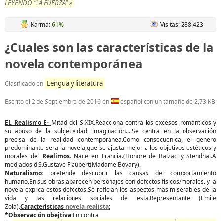
LEYENDO "LA FUERZA" »
Karma:
61%
Visitas: 288.423
¿Cuales son las características de la
novela contemporánea
Lengua y literatura
Clasificado en
Escrito el
2 de Septiembre de 2016
en
español con un tamaño de 2,73 KB
EL Realismo E-
Mitad del S.XIX.Reacciona contra los excesos románticos y
su abuso de la subjetividad, imaginación....Se centra en la observación
precisa de la realidad contemporánea.Como consecuenica, el genero
predominante sera la novela,que se ajusta mejor a los objetivos estéticos y
morales del
Realimos
. Nace en Francia.(Honore de Balzac y Stendhal.A
mediados d S.Gustave Flaubert(Madame Bovary).
Naturalismo:
pretende descubrir las causas del comportamiento
humano.En sus obras,aparecen personajes con defectos físicos/morales, y la
novela explica estos defectos.Se reflejan los aspectos mas miserables de la
vida y las relaciones sociales de esta.Representante (Emile
Zola).
Características
novela realista
:
*Observación obejtiva
:En contra