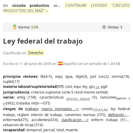
CONTINUAR LEYENDO "CIRCUITO
Un
circuito
productivo
se...
PRODUCTIVO DEL MAÍZ" »
Karma:
52%
Visitas: 3
Ley federal del trabajo
Derecho
Clasificado en
Escrito el
11 de Junio de 2009
en
español con un tamaño de 1,49 KB
principios rectores:
lib(4-5), equi, igua, dign(3), just soc(2), norma(18),
suplet(17)
materia laboral/supletoriedad(17)
: cost, equi, ley, pjs
, pgd
123
jurisprudencia
: criterios-suprema corte-5 resol-mismo sentido
varios:
antig (158), caracteristicas
(5), sanciones
derecho laboral
patron x
(992), tratados int(6-->OTI)
5°
riesgos de
trabajo
:
marco normativo -->
constit
, ley federal
123,4,5,42
trabajo, reglam interior de trabajo, convenios normas (OTI),
definición -->
enfermed(475), accidentes(474),
clasificacion -->
enferm trabajo (513),
valuacion de incap (514)
incapacidad:
temporal, parcial, total, muerte