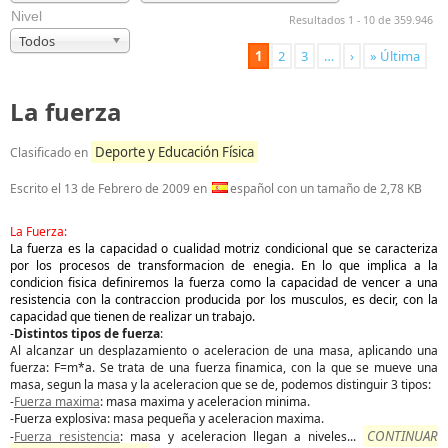
Nivel
Resultados 1 - 10 de 359.946
Todos
1
2
3
…
›
» Última
La fuerza
Deporte y Educación Física
Clasificado en
Escrito el
13 de Febrero de 2009
en
español con un tamaño de 2,78 KB
La Fuerza:
La fuerza es la capacidad o cualidad motriz condicional que se caracteriza
por los procesos de transformacion de enegia. En lo que implica a la
condicion fisica definiremos la fuerza como la capacidad de vencer a una
resistencia con la contraccion producida por los musculos, es decir, con la
capacidad que tienen de realizar un trabajo.
-
Distintos tipos de fuerza
:
Al alcanzar un desplazamiento o aceleracion de una masa, aplicando una
fuerza: F=m*a. Se trata de una fuerza finamica, con la que se mueve una
masa, segun la masa y la aceleracion que se de, podemos distinguir 3 tipos:
-
Fuerza maxima
: masa maxima y aceleracion minima.
-Fuerza explosiva: masa pequeña y aceleracion maxima.
CONTINUAR
-
Fuerza resistencia
: masa y aceleracion llegan a niveles
...