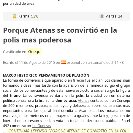
por unidad de área.
Karma:
53%
Visitas: 24
Porque Atenas se convirtió en la
polis mas poderosa
Griego
Clasificado en
Escrito el
11 de Agosto de 2015
en
español con un tamaño de 2,14 KB
MARCO HISTÓRICO PENSAMIENTO DE PLATOÓN
La forma de convivencia que apareció en
Grecia
fue el clan. Los clanes iban
formando aldeas, mas tarde con la aparición de la moneda surgíó el grupo
social de los comerciantes y de esta nueva estructura social surgíó la figura
del
tirano
. La convivencia se daría en la polis, la ciudad con un sistema
político contrario a la tiranía, la
democracia
.
Atenas
contaba con un Consejo
de 500 miembros, preparaba las leyes y deliberaba sobre los asuntos más
importantes para los que al final decidía la Asamblea. Los ciudadanos no
esclavos, ni los metecos ni las mujeres era iguales ante la ley, gozaban de
libertad de expresión y podían vota en todas las decisiones públicas. En el
492 comenzaron
las Guerras
CONTINUAR LEYENDO "PORQUE ATENAS SE CONVIRTIÓ EN LA POLIS
...