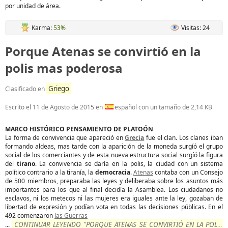
por unidad de área.
Karma:
53%
Visitas: 24
Porque Atenas se convirtió en la
polis mas poderosa
Griego
Clasificado en
Escrito el
11 de Agosto de 2015
en
español con un tamaño de 2,14 KB
MARCO HISTÓRICO PENSAMIENTO DE PLATOÓN
La forma de convivencia que apareció en
Grecia
fue el clan. Los clanes iban
formando aldeas, mas tarde con la aparición de la moneda surgíó el grupo
social de los comerciantes y de esta nueva estructura social surgíó la figura
del
tirano
. La convivencia se daría en la polis, la ciudad con un sistema
político contrario a la tiranía, la
democracia
.
Atenas
contaba con un Consejo
de 500 miembros, preparaba las leyes y deliberaba sobre los asuntos más
importantes para los que al final decidía la Asamblea. Los ciudadanos no
esclavos, ni los metecos ni las mujeres era iguales ante la ley, gozaban de
libertad de expresión y podían vota en todas las decisiones públicas. En el
492 comenzaron
las Guerras
CONTINUAR LEYENDO "PORQUE ATENAS SE CONVIRTIÓ EN LA POLIS
...