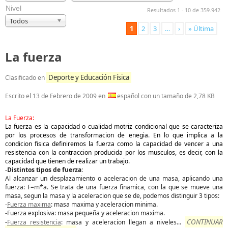
Nivel
Resultados 1 - 10 de 359.942
Todos
1
2
3
…
›
» Última
La fuerza
Deporte y Educación Física
Clasificado en
Escrito el
13 de Febrero de 2009
en
español con un tamaño de 2,78 KB
La Fuerza:
La fuerza es la capacidad o cualidad motriz condicional que se caracteriza
por los procesos de transformacion de enegia. En lo que implica a la
condicion fisica definiremos la fuerza como la capacidad de vencer a una
resistencia con la contraccion producida por los musculos, es decir, con la
capacidad que tienen de realizar un trabajo.
-
Distintos tipos de fuerza
:
Al alcanzar un desplazamiento o aceleracion de una masa, aplicando una
fuerza: F=m*a. Se trata de una fuerza finamica, con la que se mueve una
masa, segun la masa y la aceleracion que se de, podemos distinguir 3 tipos:
-
Fuerza maxima
: masa maxima y aceleracion minima.
-Fuerza explosiva: masa pequeña y aceleracion maxima.
CONTINUAR
-
Fuerza resistencia
: masa y aceleracion llegan a niveles
...