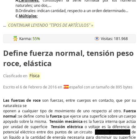
A.
Cardinales:
constituyen la serie formada por los números
naturales; uno dos,…
B.Ordinales: indican cantidad, respecto a un orden determinado...
C.
Múltiplos:
CONTINUAR LEYENDO "TIPOS DE ARTÍCULOS" »
...
Karma:
55%
Visitas: 181.968
Define fuerza normal, tensión peso
roce, elástica
Física
Clasificado en
Escrito el
6 de Febrero de 2016
en
español con un tamaño de 895 bytes
Las fuerzas de roce
son fuerzas, entre cuerpos en contacto, que por su
naturaleza se
oponen a cualquier tipo de movimiento de uno respecto al otro.
Fuerza
normal
:se define como la
fuerza
que ejerce una superficie sobre un cuerpo
apoyado sobre la misma.
Tensión mecánica
es la fuerza interna que actúa
por unidad de superficie
Tensión eléctrica
o voltaje es la diferencia de
potencial eléctrico entre dos puntos de un circuito
Tensión superficial
de
un líquido a la cantidad de energía necesaria para disminuir su superficie