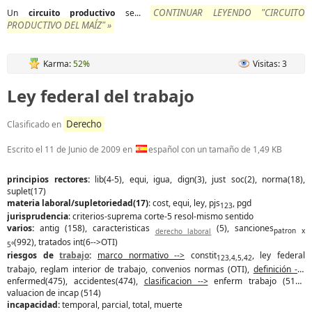
CONTINUAR LEYENDO "CIRCUITO
Un
circuito
productivo
se...
PRODUCTIVO DEL MAÍZ" »
Karma:
52%
Visitas: 3
Ley federal del trabajo
Derecho
Clasificado en
Escrito el
11 de Junio de 2009
en
español con un tamaño de 1,49 KB
principios rectores:
lib(4-5), equi, igua, dign(3), just soc(2), norma(18),
suplet(17)
materia laboral/supletoriedad(17)
: cost, equi, ley, pjs
, pgd
123
jurisprudencia
: criterios-suprema corte-5 resol-mismo sentido
varios:
antig (158), caracteristicas
(5), sanciones
derecho laboral
patron x
(992), tratados int(6-->OTI)
5°
riesgos de
trabajo
:
marco normativo -->
constit
, ley federal
123,4,5,42
trabajo, reglam interior de trabajo, convenios normas (OTI),
definición -->
enfermed(475), accidentes(474),
clasificacion -->
enferm trabajo (513),
valuacion de incap (514)
incapacidad:
temporal, parcial, total, muerte