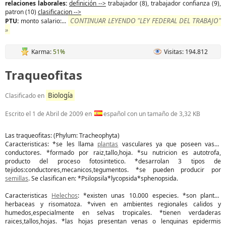
relaciones laborales:
definición -->
trabajador (8), trabajador confianza (9),
patron (10)
clasificacion -->
CONTINUAR LEYENDO "LEY FEDERAL DEL TRABAJO"
PTU:
monto salario:...
»
Karma:
51%
Visitas: 194.812
Traqueofitas
Biología
Clasificado en
Escrito el
1 de Abril de 2009
en
español con un tamaño de 3,32 KB
Las traqueofitas: (Phylum: Tracheophyta)
Caracteristicas: *se les llama
plantas
vasculares ya que poseen vasos
conductores. *formado por raiz,tallo,hoja. *su nutricion es autotrofa,
producto del proceso fotosintetico. *desarrolan 3 tipos de
tejidos:conductores,mecanicos,tegumentos. *se pueden producir por
semillas
. Se clasifican en: *Psilopsila*lycopsida*sphenopsida.
Caracteristicas
Helechos
: *existen unas 10.000 especies. *son plantas
herbaceas y risomatoza. *viven en ambientes regionales calidos y
humedos,especialmente en selvas tropicales. *tienen verdaderas
raices,tallos,hojas. *las hojas presentan venas o lenquinas epidermis