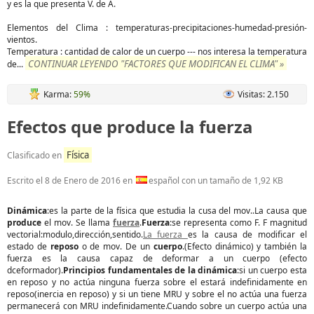
y es la que presenta V. de A.
Elementos del Clima : temperaturas-precipitaciones-humedad-presión-
vientos.
Temperatura : cantidad de calor de un cuerpo --- nos interesa la temperatura
CONTINUAR LEYENDO "FACTORES QUE MODIFICAN EL CLIMA" »
de
...
Karma:
59%
Visitas: 2.150
Efectos que produce la fuerza
Física
Clasificado en
Escrito el
8 de Enero de 2016
en
español con un tamaño de 1,92 KB
Dinámica
:es la parte de la física que estudia la cusa del mov..La causa que
produce
el mov. Se llama
fuerza
.
Fuerza
:se representa como F. F magnitud
vectorial:modulo,dirección,sentido.
La fuerza
es la causa de modificar el
estado de
reposo
o de mov. De un
cuerpo
.(Efecto dinámico) y también la
fuerza es la causa capaz de deformar a un cuerpo (efecto
dceformador).
Principios fundamentales de la dinámica
:si un cuerpo esta
en reposo y no actúa ninguna fuerza sobre el estará indefinidamente en
reposo(inercia en reposo) y si un tiene MRU y sobre el no actúa una fuerza
permanecerá con MRU indefinidamente.Cuando sobre un cuerpo actúa una