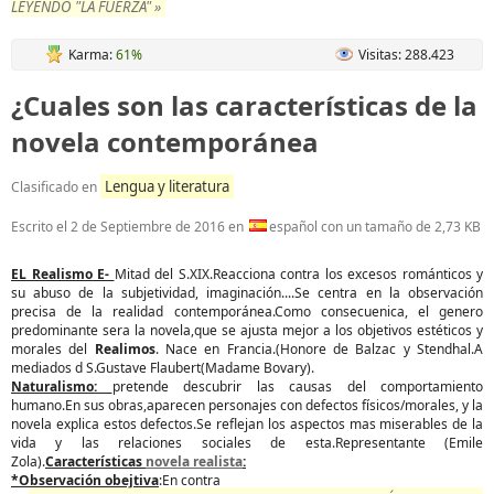
LEYENDO "LA FUERZA" »
Karma:
61%
Visitas: 288.423
¿Cuales son las características de la
novela contemporánea
Lengua y literatura
Clasificado en
Escrito el
2 de Septiembre de 2016
en
español con un tamaño de 2,73 KB
EL Realismo E-
Mitad del S.XIX.Reacciona contra los excesos románticos y
su abuso de la subjetividad, imaginación....Se centra en la observación
precisa de la realidad contemporánea.Como consecuenica, el genero
predominante sera la novela,que se ajusta mejor a los objetivos estéticos y
morales del
Realimos
. Nace en Francia.(Honore de Balzac y Stendhal.A
mediados d S.Gustave Flaubert(Madame Bovary).
Naturalismo:
pretende descubrir las causas del comportamiento
humano.En sus obras,aparecen personajes con defectos físicos/morales, y la
novela explica estos defectos.Se reflejan los aspectos mas miserables de la
vida y las relaciones sociales de esta.Representante (Emile
Zola).
Características
novela realista
:
*Observación obejtiva
:En contra