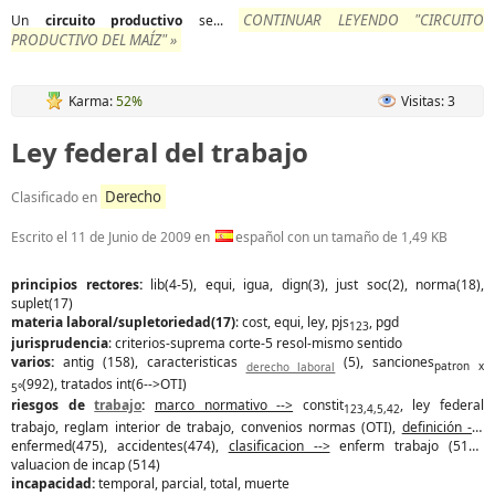
CONTINUAR LEYENDO "CIRCUITO
Un
circuito
productivo
se...
PRODUCTIVO DEL MAÍZ" »
Karma:
52%
Visitas: 3
Ley federal del trabajo
Derecho
Clasificado en
Escrito el
11 de Junio de 2009
en
español con un tamaño de 1,49 KB
principios rectores:
lib(4-5), equi, igua, dign(3), just soc(2), norma(18),
suplet(17)
materia laboral/supletoriedad(17)
: cost, equi, ley, pjs
, pgd
123
jurisprudencia
: criterios-suprema corte-5 resol-mismo sentido
varios:
antig (158), caracteristicas
(5), sanciones
derecho laboral
patron x
(992), tratados int(6-->OTI)
5°
riesgos de
trabajo
:
marco normativo -->
constit
, ley federal
123,4,5,42
trabajo, reglam interior de trabajo, convenios normas (OTI),
definición -->
enfermed(475), accidentes(474),
clasificacion -->
enferm trabajo (513),
valuacion de incap (514)
incapacidad:
temporal, parcial, total, muerte