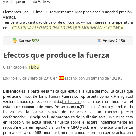
y es la que presenta V. de A.
Elementos del Clima : temperaturas-precipitaciones-humedad-presión-
vientos.
Temperatura : cantidad de calor de un cuerpo --- nos interesa la temperatura
CONTINUAR LEYENDO "FACTORES QUE MODIFICAN EL CLIMA" »
de
...
Karma:
59%
Visitas: 2.150
Efectos que produce la fuerza
Física
Clasificado en
Escrito el
8 de Enero de 2016
en
español con un tamaño de 1,92 KB
Dinámica
:es la parte de la física que estudia la cusa del mov..La causa que
produce
el mov. Se llama
fuerza
.
Fuerza
:se representa como F. F magnitud
vectorial:modulo,dirección,sentido.
La fuerza
es la causa de modificar el
estado de
reposo
o de mov. De un
cuerpo
.(Efecto dinámico) y también la
fuerza es la causa capaz de deformar a un cuerpo (efecto
dceformador).
Principios fundamentales de la dinámica
:si un cuerpo esta
en reposo y no actúa ninguna fuerza sobre el estará indefinidamente en
reposo(inercia en reposo) y si un tiene MRU y sobre el no actúa una fuerza
permanecerá con MRU indefinidamente.Cuando sobre un cuerpo actúa una