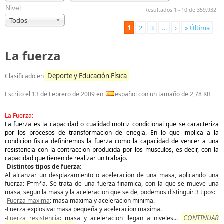
Nivel
Resultados 1 - 10 de 359.932
Todos
1
2
3
…
›
» Última
La fuerza
Deporte y Educación Física
Clasificado en
Escrito el
13 de Febrero de 2009
en
español con un tamaño de 2,78 KB
La Fuerza:
La fuerza es la capacidad o cualidad motriz condicional que se caracteriza
por los procesos de transformacion de enegia. En lo que implica a la
condicion fisica definiremos la fuerza como la capacidad de vencer a una
resistencia con la contraccion producida por los musculos, es decir, con la
capacidad que tienen de realizar un trabajo.
-
Distintos tipos de fuerza
:
Al alcanzar un desplazamiento o aceleracion de una masa, aplicando una
fuerza: F=m*a. Se trata de una fuerza finamica, con la que se mueve una
masa, segun la masa y la aceleracion que se de, podemos distinguir 3 tipos:
-
Fuerza maxima
: masa maxima y aceleracion minima.
-Fuerza explosiva: masa pequeña y aceleracion maxima.
CONTINUAR
-
Fuerza resistencia
: masa y aceleracion llegan a niveles
...