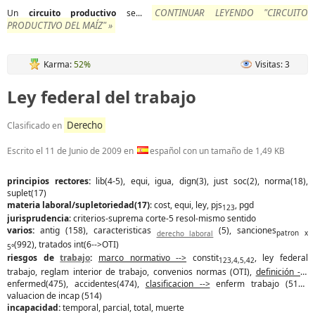
CONTINUAR LEYENDO "CIRCUITO
Un
circuito
productivo
se...
PRODUCTIVO DEL MAÍZ" »
Karma:
52%
Visitas: 3
Ley federal del trabajo
Derecho
Clasificado en
Escrito el
11 de Junio de 2009
en
español con un tamaño de 1,49 KB
principios rectores:
lib(4-5), equi, igua, dign(3), just soc(2), norma(18),
suplet(17)
materia laboral/supletoriedad(17)
: cost, equi, ley, pjs
, pgd
123
jurisprudencia
: criterios-suprema corte-5 resol-mismo sentido
varios:
antig (158), caracteristicas
(5), sanciones
derecho laboral
patron x
(992), tratados int(6-->OTI)
5°
riesgos de
trabajo
:
marco normativo -->
constit
, ley federal
123,4,5,42
trabajo, reglam interior de trabajo, convenios normas (OTI),
definición -->
enfermed(475), accidentes(474),
clasificacion -->
enferm trabajo (513),
valuacion de incap (514)
incapacidad:
temporal, parcial, total, muerte