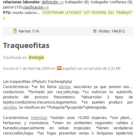
relaciones laborales:
definición -->
trabajador (8), trabajador confianza (9),
patron (10)
clasificacion -->
CONTINUAR LEYENDO "LEY FEDERAL DEL TRABAJO"
PTU:
monto salario:...
»
Karma:
51%
Visitas: 194.812
Traqueofitas
Biología
Clasificado en
Escrito el
1 de Abril de 2009
en
español con un tamaño de 3,32 KB
Las traqueofitas: (Phylum: Tracheophyta)
Caracteristicas: *se les llama
plantas
vasculares ya que poseen vasos
conductores. *formado por raiz,tallo,hoja. *su nutricion es autotrofa,
producto del proceso fotosintetico. *desarrolan 3 tipos de
tejidos:conductores,mecanicos,tegumentos. *se pueden producir por
semillas
. Se clasifican en: *Psilopsila*lycopsida*sphenopsida.
Caracteristicas
Helechos
: *existen unas 10.000 especies. *son plantas
herbaceas y risomatoza. *viven en ambientes regionales calidos y
humedos,especialmente en selvas tropicales. *tienen verdaderas
raices,tallos,hojas. *las hojas presentan venas o lenquinas epidermis