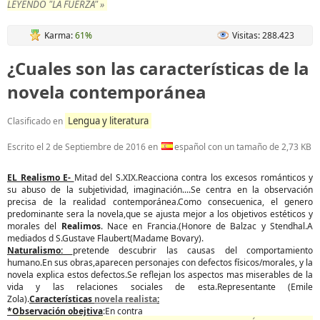
LEYENDO "LA FUERZA" »
Karma:
61%
Visitas: 288.423
¿Cuales son las características de la
novela contemporánea
Lengua y literatura
Clasificado en
Escrito el
2 de Septiembre de 2016
en
español con un tamaño de 2,73 KB
EL Realismo E-
Mitad del S.XIX.Reacciona contra los excesos románticos y
su abuso de la subjetividad, imaginación....Se centra en la observación
precisa de la realidad contemporánea.Como consecuenica, el genero
predominante sera la novela,que se ajusta mejor a los objetivos estéticos y
morales del
Realimos
. Nace en Francia.(Honore de Balzac y Stendhal.A
mediados d S.Gustave Flaubert(Madame Bovary).
Naturalismo:
pretende descubrir las causas del comportamiento
humano.En sus obras,aparecen personajes con defectos físicos/morales, y la
novela explica estos defectos.Se reflejan los aspectos mas miserables de la
vida y las relaciones sociales de esta.Representante (Emile
Zola).
Características
novela realista
:
*Observación obejtiva
:En contra