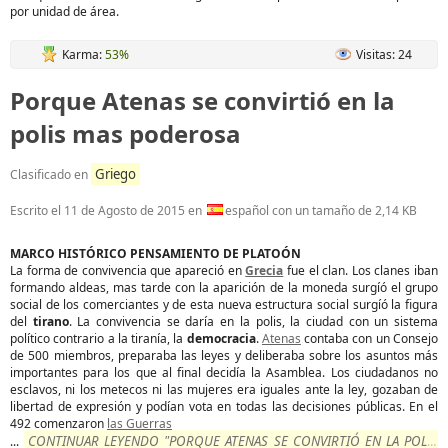
por unidad de área.
Karma:
53%
Visitas: 24
Porque Atenas se convirtió en la
polis mas poderosa
Griego
Clasificado en
Escrito el
11 de Agosto de 2015
en
español con un tamaño de 2,14 KB
MARCO HISTÓRICO PENSAMIENTO DE PLATOÓN
La forma de convivencia que apareció en
Grecia
fue el clan. Los clanes iban
formando aldeas, mas tarde con la aparición de la moneda surgíó el grupo
social de los comerciantes y de esta nueva estructura social surgíó la figura
del
tirano
. La convivencia se daría en la polis, la ciudad con un sistema
político contrario a la tiranía, la
democracia
.
Atenas
contaba con un Consejo
de 500 miembros, preparaba las leyes y deliberaba sobre los asuntos más
importantes para los que al final decidía la Asamblea. Los ciudadanos no
esclavos, ni los metecos ni las mujeres era iguales ante la ley, gozaban de
libertad de expresión y podían vota en todas las decisiones públicas. En el
492 comenzaron
las Guerras
CONTINUAR LEYENDO "PORQUE ATENAS SE CONVIRTIÓ EN LA POLIS
...