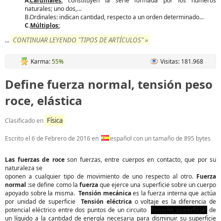
A.
Cardinales:
constituyen la serie formada por los números
naturales; uno dos,…
B.Ordinales: indican cantidad, respecto a un orden determinado...
C.
Múltiplos:
CONTINUAR LEYENDO "TIPOS DE ARTÍCULOS" »
...
Karma:
55%
Visitas: 181.968
Define fuerza normal, tensión peso
roce, elástica
Física
Clasificado en
Escrito el
6 de Febrero de 2016
en
español con un tamaño de 895 bytes
Las fuerzas de roce
son fuerzas, entre cuerpos en contacto, que por su
naturaleza se
oponen a cualquier tipo de movimiento de uno respecto al otro.
Fuerza
normal
:se define como la
fuerza
que ejerce una superficie sobre un cuerpo
apoyado sobre la misma.
Tensión mecánica
es la fuerza interna que actúa
por unidad de superficie
Tensión eléctrica
o voltaje es la diferencia de
potencial eléctrico entre dos puntos de un circuito
Tensión superficial
de
un líquido a la cantidad de energía necesaria para disminuir su superficie